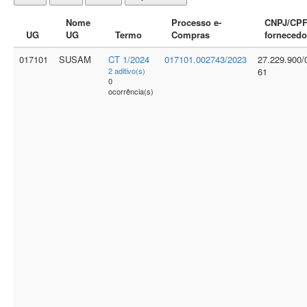
Nome
Processo e-
CNPJ/CP
UG
UG
Termo
Compras
fornecedo
017101
SUSAM
CT 1/2024
017101.002743/2023
27.229.900/
2 aditivo(s)
61
0
ocorrência(s)