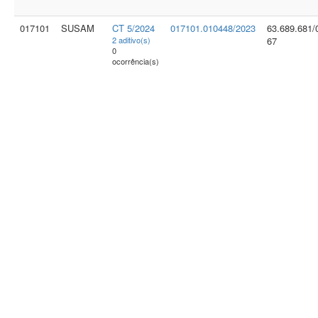
017101
SUSAM
CT 5/2024
017101.010448/2023
63.689.681/
2 aditivo(s)
67
0
ocorrência(s)