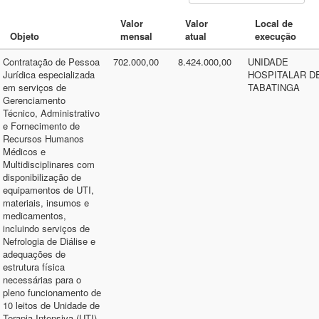
Valor
Valor
Local de
Objeto
mensal
atual
execução
Contratação de Pessoa
702.000,00
8.424.000,00
UNIDADE
Jurídica especializada
HOSPITALAR D
em serviços de
TABATINGA
Gerenciamento
Técnico, Administrativo
e Fornecimento de
Recursos Humanos
Médicos e
Multidisciplinares com
disponibilização de
equipamentos de UTI,
materiais, insumos e
medicamentos,
incluindo serviços de
Nefrologia de Diálise e
adequações de
estrutura física
necessárias para o
pleno funcionamento de
10 leitos de Unidade de
Terapia Intensiva (UTI)