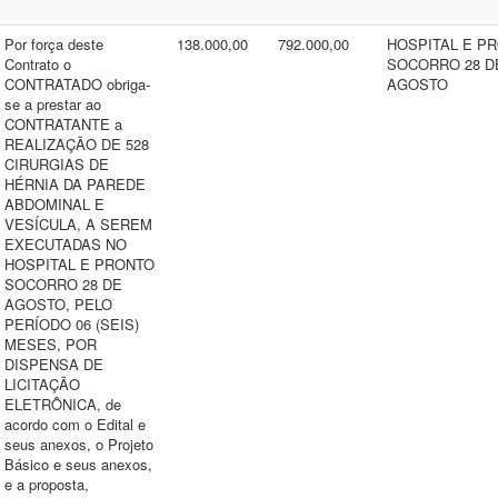
Por força deste
138.000,00
792.000,00
HOSPITAL E P
Contrato o
SOCORRO 28 D
CONTRATADO obriga-
AGOSTO
se a prestar ao
CONTRATANTE a
REALIZAÇÃO DE 528
CIRURGIAS DE
HÉRNIA DA PAREDE
ABDOMINAL E
VESÍCULA, A SEREM
EXECUTADAS NO
HOSPITAL E PRONTO
SOCORRO 28 DE
AGOSTO, PELO
PERÍODO 06 (SEIS)
MESES, POR
DISPENSA DE
LICITAÇÃO
ELETRÔNICA, de
acordo com o Edital e
seus anexos, o Projeto
Básico e seus anexos,
e a proposta,