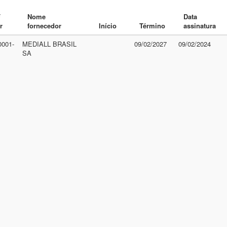
F
Nome
Data
r
fornecedor
Início
Término
assinatura
0001-
MEDIALL BRASIL
09/02/2027
09/02/2024
SA