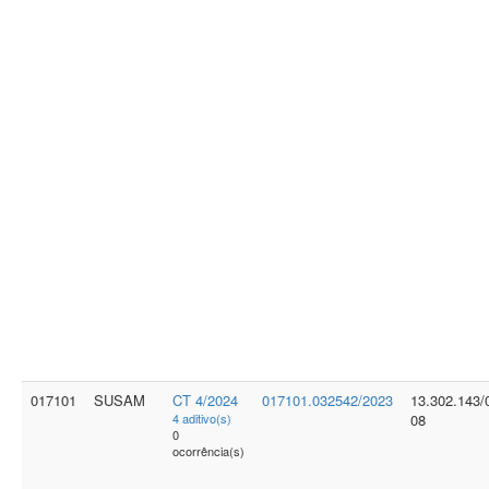
017101
SUSAM
CT 4/2024
017101.032542/2023
13.302.143/
4 aditivo(s)
08
0
ocorrência(s)