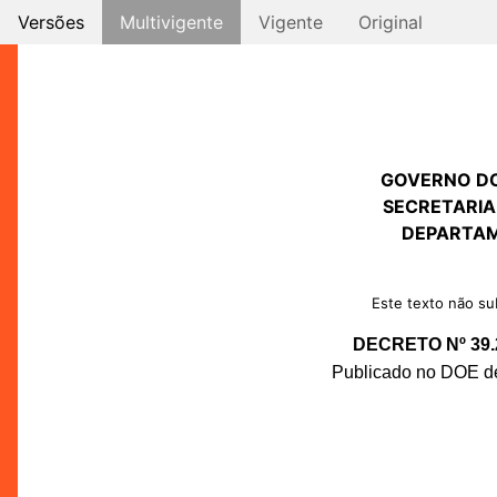
Versões
Multivigente
Vigente
Original
GOVERNO D
SECRETARIA
DEPARTAM
Este texto não sub
DECRETO Nº 39.
Publicado no DOE de