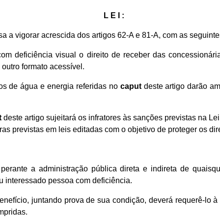
L E I :
sa a vigorar acrescida dos artigos 62-A e 81-A, com as seguint
m deficiência visual o direito de receber das concessionári
utro formato acessível.
os de água e energia referidas no
caput
deste artigo darão am
t
deste artigo sujeitará os infratores às sanções previstas na Lei
as previstas em leis editadas com o objetivo de proteger os di
 perante a administração pública direta e indireta de qua
u interessado pessoa com deficiência.
efício, juntando prova de sua condição, deverá requerê-lo à a
mpridas.