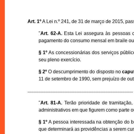
Art. 1º
A Lei n.º 241, de 31 de março de 2015, pas
"
Art. 62-A.
Esta Lei assegura às pessoas co
pagamento do consumo mensal em braile ou o
§ 1º
As concessionárias dos serviços públic
seu pleno exercício.
§ 2º
O descumprimento do disposto no
capu
11 de setembro de 1990, sem prejuízo de outr
........................................................................................
"
Art. 81-A.
Terão prioridade de tramitação,
administrativos em que figurem como parte o
§ 1º
A pessoa interessada na obtenção do ben
que determinará as providências a serem cu