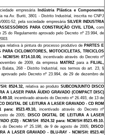
ociedade empresária
Indústria Plástica e Componentes
da na Av. Buriti, 3801 - Distrito Industrial, inscrita no CNPJ
6/0001-52, pela sociedade empresária
SILVER INDUSTRIA
ASSESSÓRIOS PARA CONSTRUÇÃO CIVIL LTDA,
com
 e 25 do Regulamento aprovado pelo Decreto nº 23.994, de
2003.
apa relativa à pintura do processo produtivo de
PARTES E
 PARA CICLOMOTORES, MOTOCICLETAS, TRICICLOS
 NCM/SH: 8714.10.00
,
incentivado através do Decreto nº
 novembro de 2009, da empresa
MATRIZ
para a
FILIAL,
Balata, 268 - Distrito Industrial, nos termos do art. 23, §
 aprovado pelo Decreto nº 23.994, de 29 de dezembro de
SH: 8524.32,
relativa ao produto
SUBCONJUNTO DISCO
URA A LASER PARA ÁUDIO GRAVADO (COMPACT DISC)
.49.10
, incentivado através do Decreto nº 26.4
93
, de 13 de
CO DIGITAL DE LEITURA A LASER GRAVADO - CD ROM
1 para:
8523.49.10,
incentivado através do Decreto nº
gosto de 2005;
DISCO DIGITAL DE LEITURA A LASER
ADO (CD)
-
NCM/SH
:
8524.32
para:
NCM/SH 8523.49.10.
és do Decreto nº 25.198, de 9 de agosto de 2005;
DISCO
URA A LASER GRAVADO - BLU-RAY - NCM/SH: 8523.40