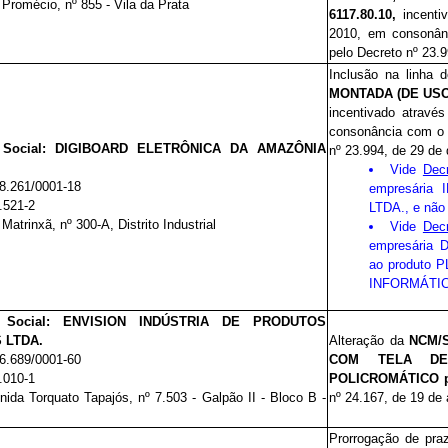
Promécio, nº 855 - Vila da Prata
6117.80.10,
incenti
2010, em consonân
pelo Decreto nº 23.
Inclusão na linha 
MONTADA (DE US
incentivado atravé
consonância
com o 
Social:
DIGIBOARD ELETRÔNICA DA AMAZÔNIA
nº 23.994, de 29 de
Vide
Dec
8.261/0001-18
empresári
.521-2
LTDA., e nã
Matrinxã, nº 300-A, Distrito Industrial
Vide
Dec
empresária
ao produto
INFORMÁTIC
Social:
ENVISION INDÚSTRIA DE PRODUTOS
 LTDA.
Alteração da
NCM/S
6.689/0001-60
COM TELA DE 
.010-1
POLICROMÁTICO pa
nida Torquato Tapajós, nº 7.503 - Galpão II - Bloco B -
nº 24.167, de 19 de 
Prorrogação de pra