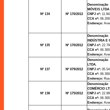
Denominação 
MÓVEIS LTDA
Nº 134
Nº 170/2012
CNPJ nº:
11.94
CCA nº:
06.200
Endereço:
Aven
Denominação
INDÚSTRIA E
Nº 135
Nº 170/2012
CNPJ nº:
22.79
CCA nº:
06.300
Endereço:
Aven
Denominaçã
LTDA.
Nº 137
Nº 079/2012
CNPJ nº:
05.54
CCA nº:
06.300
Endereço:
Rua 
Denominação 
COMÉRCIO LT
Nº 138
Nº 175/2012
CNPJ nº:
22.99
CCA nº:
06.300
Endereço:
Aven