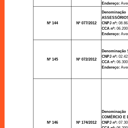
Endereço:
Aven
Denominação 
ASSESSÓRIOS
Nº 144
Nº 077/2012
CNPJ nº:
08.86
CCA nº:
06.200
Endereço:
Aven
Denominação S
CNPJ nº
:
02.42
Nº 145
Nº 072/2012
CCA nº:
06.300
Endereço:
Aven
Denominação 
COMÉRCIO E 
Nº 146
Nº 174/2012
CNPJ nº:
07.30
CCA nº:
06.200