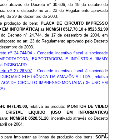
vado através do Decreto nº 30.606, de 19 de outubro de
cia
com o disposto no art. 23 do Regulamento aprovado
994, de 29 de dezembro de 2003.
de produção
do bem:
PLACA DE CIRCUITO IMPRESSO
O EM INFORMÁTICA)
as
NCM/SH 8517.70.10 e 8523.51.90
s do Decreto nº 24.744, de 17 de dezembro de 2004,
em
disposto no art. 23 do Regulamento aprovado pelo Decreto
 dezembro de 2003.
reto nº 24.744/04
- Concede incentivo fiscal a sociedade
a IMPORTADORA, EXPORTADORA E INDÚSTRIA JIMMY
o a DIGIBOARD.
reto nº 27.267/07
- Concede incentivo fiscal à sociedade
 DIGIBOARD ELETRÔNICA DA AMAZÔNIA LTDA., relativo
 PLACA DE CIRCUITO IMPRESSO MONTADA (DE USO EM
A).
H: 8471.49.00,
relativa ao produto:
MONITOR DE VÍDEO
CRISTAL LÍQUIDO (USO EM INFORMÁTICA)
ra: NCM/SH: 8528.51.20,
incentivado através do Decreto
abril de 2004.
zo para implantar as linhas de produção dos bens:
SOFÁ-