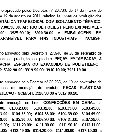
eto aprovado pelos Decretos
nº 29.733, de 17 de março de
e 19 de agosto de 2011, relativo às linhas de produção dos
ETÁLICA TRAPEZOIDAL COM ISOLAMENTO TÉRMICO,
 7308.90.90, ARTIGO DE POLIESTIRENO EXPANSÍVEL -
0.00; 3925.90.10; 3920.30.00 e EMBALAGENS EM
XPANSÍVEL PARA FINS INDUSTRIAIS - NCM/SH:
eto aprovado pelo Decreto
nº
27.940, de 26 de setembro de
inha de produção do produto
PEÇAS ESTAMPADAS A
ACHA, ESPUMA OU EXPANDIDO DE POLIETILENO
-
 5602.90.00; 3919.90.00; 3916.10.00; 3921.19.00.
eto aprovado pelo Decreto
nº 26.265, de 10 de novembro de
 linha de produção do produto:
PEÇAS
PLÁSTICAS
EÇÃO - NCM/SH: 3926.90.90 e 9617.00.20.
 de produção do bem:
CONFECÇÕES EM GERAL
as
0; 6103.23.00; 6103.32.00; 6103.39.00; 6103.49.00;
3.00; 6104.32.00; 6104.33.00; 6104.39.00; 6104.49.00;
9.00; 6105.90.00; 6106.90.00; 6107.21.00; 6107.29.00;
9.00; 6111.20.00; 6111.30.00; 6111.90.10; 6112.11.00;
1.00; 6112.49.00; 6114.20.00; 6114.90.90; 6117.10.00 e