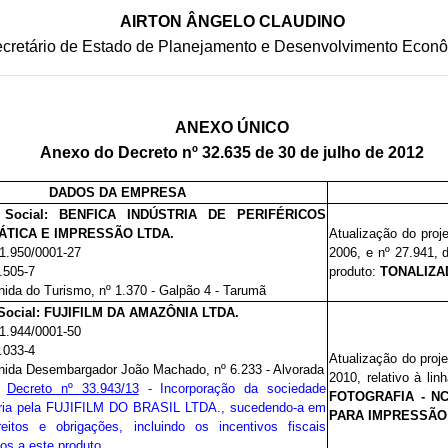
AIRTON ÂNGELO CLAUDINO
cretário de Estado de Planejamento e Desenvolvimento Econ
ANEXO ÚNICO
Anexo do Decreto nº 32.635 de 30 de julho de 2012
DADOS DA EMPRESA
Social:
BENFICA INDÚSTRIA DE PERIFÉRICOS
ÁTICA E IMPRESSÃO LTDA.
Atualização do proj
1.950/0001-27
2006, e nº 27.941, 
.505-7
produto:
TONALIZAD
nida do Turismo,
nº
1.370 - Galpão 4 - Tarumã
ocial:
FUJIFILM DA AMAZÔNIA LTDA.
1.944/0001-50
.033-4
Atualização do proj
nida Desembargador João Machado,
nº
6.233 - Alvorada
2010
, relativo à li
e
Decreto nº 33.943/13
- Incorporação da sociedade
FOTOGRAFIA - NCM
ria pela FUJIFILM DO BRASIL LTDA., sucedendo-a em
PARA IMPRESSÃO F
eitos e obrigações, incluindo os incentivos fiscais
os a este produto.