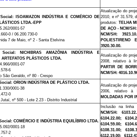
Atualização do proj
Social:
ISOAMAZON INDÚSTRIA E COMÉRCIO DE
2010,
e nº 31.579, d
LÁSTICOS LTDA.-EPP
produtos:
TELHA M
5.262/0001-57
DE AÇO - NCM/SH:
.660-0 / 06.200.730-0
NCM/SH: 3923.1
nida 7 de Maio,
nº
2 - Santa Etelvina
POLIESTIRENO E
3920.30.00.
Social:
NICHIBRAS AMAZÔNIA INDÚSTRIA E
Atualização do proj
 ARTEFATOS PLÁSTICOS LTDA.
2008, relativo à l
4.966/0001-07
PARTIR DE BORR
.578-6
NCM/SH: 4016.10.90;
o São Geraldo,
nº
80 - Crespo
ocial:
ORION INDÚSTRIA DE PLÁSTICO LTDA.
Atualização do proj
1.330/0001-38
2006
, relativo à
.472-0
MOLDADAS POR INJ
 Jutaí,
nº
500 - Lote 2.23 - Distrito Industrial
Inclusão na linha
NCM/SH: 6103.22.0
6104.22.00; 6104.2
ocial:
COMÉRCIO E INDÚSTRIA EQUILÍBRIO LTDA.
6104.59.00; 6104.6
5.092/0001-18
6108.31.00; 6108.3
.757-2
6112.19.00; 6112.4