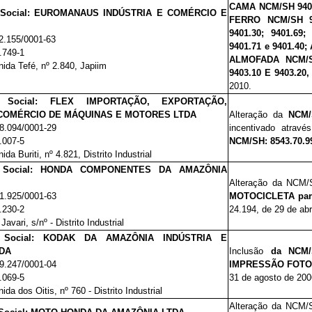
CAMA NCM/SH 9401
Social:
EUROMANAUS INDÚSTRIA E COMÉRCIO E
FERRO NCM/SH 94
9401.30; 9401.6
2.155/0001-63
9401.71 e 9401.4
.749-1
ALMOFADA NCM/S
ida Tefé, nº 2.840, Japiim
9403.10 E 9403.20
2010.
 Social:
FLEX IMPORTAÇÃO, EXPORTAÇÃO,
 COMÉRCIO DE MÁQUINAS E MOTORES LTDA
Alteração da
NCM/
8.094/0001-29
incentivado atrav
.007-5
NCM/SH: 8543.70.9
ida Buriti, nº 4.821, Distrito Industrial
o Social: HONDA COMPONENTES DA AMAZÔNIA
Alteração da NCM/
1.925/0001-63
MOTOCICLETA para
.230-2
24.194, de 29 de abr
Javari, s/nº - Distrito Industrial
Social:
KODAK DA AMAZÔNIA INDÚSTRIA E
DA
Inclusão
da NCM/
9.247/0001-04
IMPRESSÃO FOTO
.069-5
31 de agosto de 200
ida dos Oitis, nº 760 - Distrito Industrial
Alteração da NCM