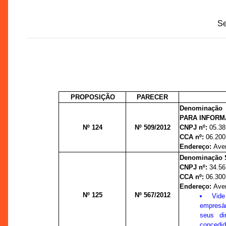
Se
PROPOSIÇÃO
PARECER
Denominação 
PARA INFORM
Nº 124
Nº 509/2012
CNPJ nº:
05.38
CCA nº:
06.200
Endereço:
Ave
Denominação S
CNPJ nº:
34.56
CCA nº:
06.300
Endereço:
Ave
Nº 125
Nº 567/2012
Vid
empresá
seus dir
concedid