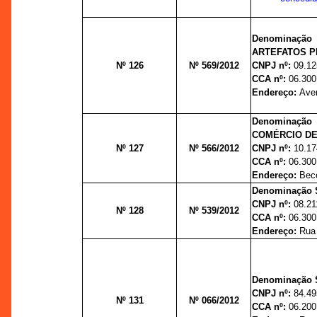
Denominação 
ARTEFATOS P
Nº 126
Nº 569/2012
CNPJ nº:
09.12
CCA nº:
06.300
Endereço:
Ave
Denominação 
COMÉRCIO DE
Nº 127
Nº 566/2012
CNPJ nº:
10.17
CCA nº:
06.300
Endereço:
Bec
Denominação S
CNPJ nº:
08.21
Nº 128
Nº 539/2012
CCA nº:
06.300
Endereço:
Rua
Denominação S
CNPJ nº:
84.49
Nº 131
Nº 066/2012
CCA nº:
06.200