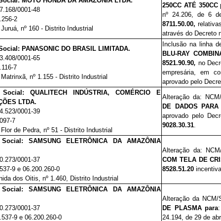
Social: MOTO HONDA DA AMAZÔNIA LTDA.
250CC ATÉ 350CC
7.168/0001-48
nº 24.206, de 6 d
.256-2
8711.50.00,
relativa
Juruá, nº 160 - Distrito Industrial
através do Decreto 
Inclusão na linha d
ocial:
PANASONIC DO BRASIL LIMITADA.
BLU-RAY COMBIN
3.408/0001-65
8521.90.90
,
no Decr
.116-7
empresária, em co
Matrinxã, nº 1.155 - Distrito Industrial
aprovado pelo Decre
Social:
QUALITECH INDÚSTRIA, COMÉRCIO E
Alteração da: NCM/
ÕES LTDA.
DE DADOS PARA
4.523/0001-39
aprovado pelo Dec
097-7
9028.30.31
.
Flor de Pedra, nº 51 - Distrito Industrial
Social:
SAMSUNG ELETRÔNICA DA AMAZÔNIA
Alteração da: NCM/
0.273/0001-37
COM TELA DE CRI
537-9 e 06.200.260-0
8528.51.20
incentiva
ida dos Oitis, nº 1.460, Distrito Industrial
Social:
SAMSUNG ELETRÔNICA DA AMAZÔNIA
Alteração da NCM/S
0.273/0001-37
DE PLASMA
para
:
.537-9 e 06.200.260-0
24.194, de 29 de abr