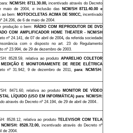
para:
NCM/SH: 8711.30.00,
incentivado através do Decreto
e maio de 2004, e inclusão das
NCM/SH 8711.40.00 e
s ao bem:
MOTOCICLETAS ACIMA DE 500CC,
incentivado
nº 24.206, de 6 de maio de 2004.
e produção
o bem:
RÁDIO COM REPRODUTOR DE DVD
ADO COM AMPLIFICADOR HOME THEATER - NCM/SH
eto nº 24.141, de 07 de abril de 2004
,
da referida sociedade
nsonância
com o disposto no art. 23 do Regulamento
to nº 23.994, de 29 de dezembro de 2003.
SH: 8528.59, relativa ao produto
APARELHO COLETOR
 MEDIÇÃO E MONITORAMENTE DE REDE ELÉTRICA
reto nº 31.942, 9 de dezembro de 2011,
para
:
NCM/SH:
SH: 8471.60, relativa ao produto
MONITOR DE VÍDEO
STAL LÍQUIDO (USO EM INFORMÁTICA)
para
:
NCM/SH:
do através do Decreto nº 24.194, de 29 de abril de 2004..
H: 8528.12, relativa ao produto
TELEVISOR COM TELA
NCM/SH: 8528.72.00,
incentivado através do Decreto nº
il de 2004.