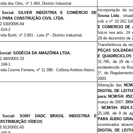
ida dos Oitis, nº 1.460, Distrito Industrial
Incorporação da s
Social:
SILVER INDÚSTRIA E COMÉRCIO DE
Sousa Ltda
., situa
 PARA CONSTRUÇÃO CIVIL LTDA.
sob o nº 10.262.11
2.530/0005-84
E COMERCIO DE 
.614-2
fulcro nos arts. 24
ida Buriti, nº 3.801 - Lote 2ª - Distrito Industrial.
29 de dezembro de 
Transferência da et
PEÇAS SOLDADAS
ocial:
SODÉCIA DA AMAZÔNIA LTDA.
E QUADRICICLOS -
2.460/0001-33
31.795, de 29 de
.169-1
estabelecida na Rua 
ida Cosme Ferreira, nº 11.398 - Colônia Antônio Aleixo.
1º, do Regulamento
2003.
Alteração das
NCM/
DIGITAL DE LEIT
para:
NCM/SH: 8523
março de 2007;
DIS
- NCM/SH: 8524.3
25.
198
, de 9 de a
Social:
SONY DADC BRASIL INDÚSTRIA E
PARA ÁUDIO GRAV
DISTRIBUIÇÃO VÍDEOS
incentivados atrav
5.913/0001-65
DIGITAL DE LEIT
.446-8