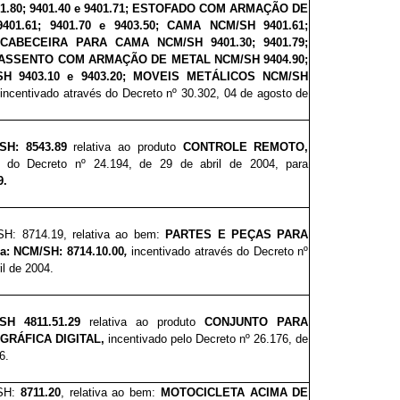
.80; 9401.40 e 9401.71; ESTOFADO COM ARMAÇÃO DE
01.61; 9401.70 e 9403.50; CAMA NCM/SH 9401.61;
9; CABECEIRA PARA CAMA NCM/SH 9401.30; 9401.79;
0; ASSENTO COM ARMAÇÃO DE METAL NCM/SH 9404.90;
H 9403.10 e 9403.20; MOVEIS METÁLICOS NCM/SH
,
incentivado através do Decreto nº 30.302, 04 de agosto de
SH: 8543.89
relativa ao produto
CONTROLE REMOTO,
és do Decreto nº 24.194, de 29 de abril de 2004,
para
9.
SH: 8714.19, relativa ao bem:
PARTES E PEÇAS PARA
: NCM/SH: 8714.10.00
,
incentivado através do Decreto nº
il de 2004.
SH 4811.51.29
relativa ao produto
CONJUNTO PARA
GRÁFICA DIGITAL,
incentivado
pelo Decreto nº 26.176, de
6.
/SH:
8711.20
, relativa ao bem:
MOTOCICLETA ACIMA DE