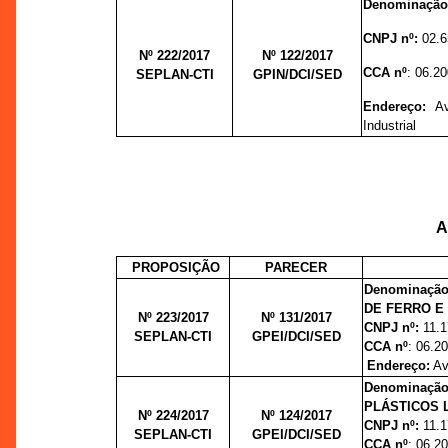
Denominação
CNPJ nº:
02.6
Nº 222/2017
Nº 122/
2017
CCA nº
:
06.20
SEPLAN-CTI
GPIN/DCI/SED
Endereço:
Ave
Industrial
A
PROPOSIÇÃO
PARECER
Denominaçã
DE FERRO E
Nº 223/2017
Nº 131/
2017
CNPJ nº:
11.
SEPLAN-CTI
GPEI/DCI/SED
CCA nº
: 06.2
Endereço:
Av
Denominaç
PLÁSTICOS 
Nº 224/2017
Nº 124/
2017
CNPJ nº:
11.
SEPLAN-CTI
GPEI/DCI/SED
CCA nº
: 06.2