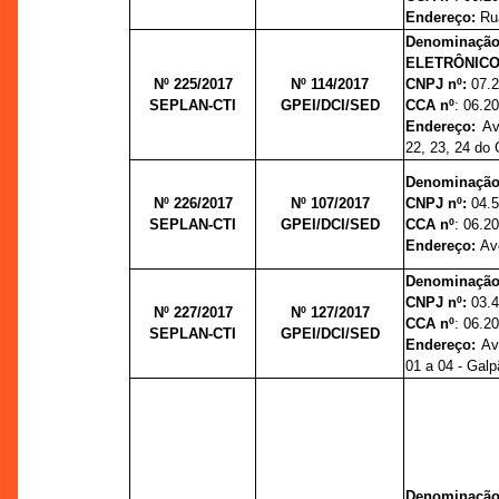
Endereço:
Rua
Denominaçã
ELETRÔNICO
Nº 225/2017
Nº 114/
2017
CNPJ nº:
07.
SEPLAN-CTI
GPEI/DCI/SED
CCA nº
: 06.2
Endereço:
Av
22, 23, 24 do
Denominação
Nº 226/2017
Nº 107/
2017
CNPJ nº:
04.
SEPLAN-CTI
GPEI/DCI/SED
CCA nº
: 06.2
Endereço:
Av
Denominação
CNPJ nº:
03.
Nº 227/2017
Nº 127/
2017
CCA nº
: 06.2
SEPLAN-CTI
GPEI/DCI/SED
Endereço:
Ave
01 a 04 - Galp
Denominação