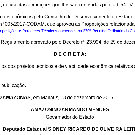
S
, no uso das atribuições que lhe são conferidas pelo art. 54, IV
nico-econômicos pelo Conselho de Desenvolvimento do Estado
º 005/2017-CODAM, que aprovou as Proposições relacionadas n
osições e Pareceres Técnicos aprovados na 270ª Reunião Ordinária do C
do Regulamento aprovado pelo Decreto nº 23.994, de 29 de dez
D E C R E T A:
os dos projetos técnicos e de viabilidade econômica relativos
 publicação.
O AMAZONAS
, em Manaus, 13 de dezembro de 2017.
AMAZONINO ARMANDO MENDES
Governador do Estado
Deputado Estadual SIDNEY RICARDO DE OLIVEIRA LEIT