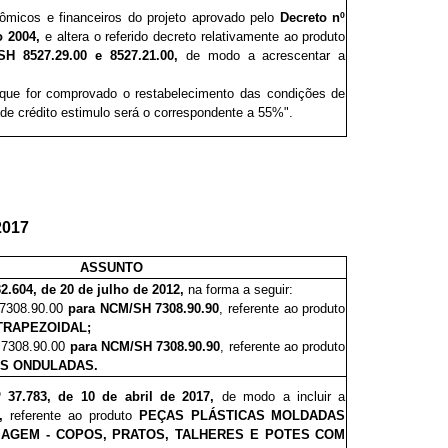
ômicos e financeiros do projeto aprovado pelo
Decreto nº
o 2004,
e altera o referido decreto relativamente ao
produto
 8527.29.00 e 8527.21.00,
de modo a acrescentar a
ue for comprovado o restabelecimento das condições de
 de crédito estimulo será o correspondente a 55%".
2017
ASSUNTO
32.604, de 20 de julho de 2012,
na forma a seguir:
 7308.90.00
para
NCM/SH 7308.90.90
, referente ao produto
TRAPEZOIDAL;
H 7308.90.00
para
NCM/SH 7308.90.90
, referente ao produto
AS ONDULADAS.
º 37.783, de 10 de abril de 2017,
de modo a incluir a
,
referente ao produto
PEÇAS PLÁSTICAS MOLDADAS
AGEM - COPOS, PRATOS, TALHERES E POTES COM