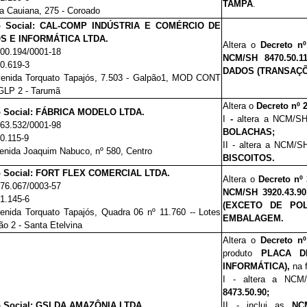
TAMPA
.
 Cauiana, 275 - Coroado
o Social: CAL-COMP INDÚSTRIA E COMÉRCIO DE
S E INFORMÁTICA LTDA.
Altera o
Decreto n
200.194/0001-18
NCM/SH
8470.50.11
00.619-3
DADOS (TRANSAÇÕ
enida Torquato Tapajós, 7.503 - Galpão1, MOD CONT
 GLP 2 - Tarumã
Altera o
Decreto nº 
 Social: FÁBRICA MODELO LTDA.
I
-
altera a NCM/S
563.532/0001-98
BOLACHAS;
00.115-9
II - altera a NCM/
enida Joaquim Nabuco, nº 580, Centro
BISCOITOS.
 Social: FORT FLEX COMERCIAL LTDA.
Altera o
Decreto nº
476.067/0003-57
NCM/SH
3920.43.90
01.145-6
(EXCETO DE POL
nida Torquato Tapajós, Quadra 06 nº 11.760 -- Lotes
EMBALAGEM.
ão 2 - Santa Etelvina
Altera o
Decreto n
produto
PLACA D
INFORMÁTICA),
na 
I - altera a NC
8473.50.90;
 Social: GSI DA AMAZÔNIA LTDA.
II - inclui
as
NCM/