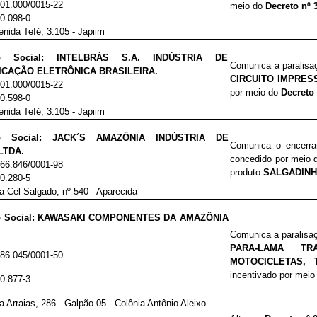
901.000/0015-22
meio do
Decreto nº 
90.098-0
nida Tefé, 3.105 - Japiim
ão Social: INTELBRÁS S.A. INDÚSTRIA DE
Comunica a paralisa
CAÇÃO ELETRÔNICA BRASILEIRA.
CIRCUITO IMPRES
901.000/0015-22
por meio do
Decreto 
00.598-0
nida Tefé, 3.105 - Japiim
ão Social: JACK´S AMAZÔNIA INDÚSTRIA DE
Comunica o encerram
LTDA.
concedido por meio
766.846/0001-98
produto
SALGADINHO
00.280-5
 Cel Salgado, nº 540 - Aparecida
o Social: KAWASAKI COMPONENTES DA AMAZÔNIA
Comunica a paralisaç
PARA-LAMA TR
386.045/0001-50
MOTOCICLETAS, T
incentivado por mei
00.877-3
 Arraias, 286 - Galpão 05 - Colônia Antônio Aleixo