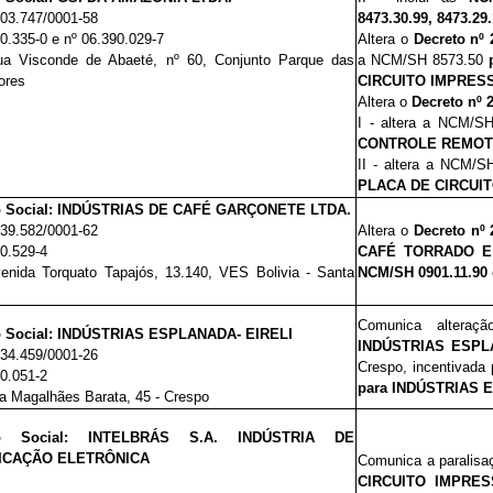
603.747/0001-58
8473.30.99, 8473.29.
00.335-0 e nº 06.390.029-7
Altera o
Decreto nº 
ua Visconde de Abaeté, nº 60, Conjunto Parque das
a NCM/SH 8573.50
lores
CIRCUITO IMPRESS
Altera o
Decreto nº 
I - altera a NCM/S
CONTROLE REMOTO
II - altera a NCM/
PLACA DE CIRCUI
 Social: INDÚSTRIAS DE CAFÉ GARÇONETE LTDA.
639.582/0001-62
Altera o
Decreto nº 
00.529-4
CAFÉ TORRADO E
nida Torquato Tapajós, 13.140, VES Bolivia - Santa
NCM/SH 0901.11.90
Comunica alteraç
 Social: INDÚSTRIAS ESPLANADA- EIRELI
INDÚSTRIAS ESPL
534.459/0001-26
Crespo, incentivada
00.051-2
para
INDÚSTRIAS 
 Magalhães Barata, 45 - Crespo
ão Social: INTELBRÁS S.A. INDÚSTRIA DE
ICAÇÃO ELETRÔNICA
Comunica a paralisa
CIRCUITO IMPRE