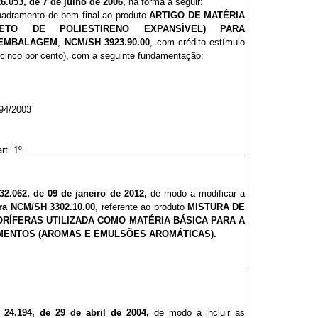
26.053, de 7 de julho de 2006,
na forma a seguir:
quadramento de bem final ao produto
ARTIGO DE MATÉRIA
CETO DE POLIESTIRENO EXPANSÍVEL) PARA
 EMBALAGEM
,
NCM/SH 3923.90.00
, com crédito estímulo
cinco por cento), com a seguinte fundamentação:
94/2003
rt. 1º.
32.062, de 09 de janeiro de 2012,
de modo a
modificar a
ra
NCM/SH 3302.10.00
, referente ao produto
MISTURA DE
RÍFERAS UTILIZADA COMO MATÉRIA BÁSICA PARA A
IMENTOS (AROMAS E EMULSÕES AROMÁTICAS).
 24.194, de 29 de abril de 2004,
de modo a incluir
as