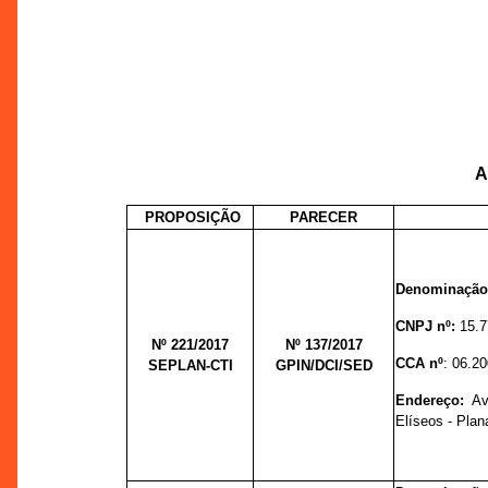
A
PROPOSIÇÃO
PARECER
Denominação
CNPJ nº:
15.7
Nº 221/2017
Nº 137/
2017
CCA nº
:
06.20
SEPLAN-CTI
GPIN/DCI/SED
Endereço:
Ave
Elíseos - Plan