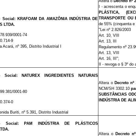
Altera o
Decreto
nº 
I - acrescenta o en
PLÁSTICA, (EX
TRANSPORTE OU
o Social: KRAFOAM DA AMAZÔNIA INDÚSTRIA DE
de 55% (cinquenta e 
 LTDA.
"Lei nº 2.826/2003
978.939/0001-74
Art. 10, VIII
00.714-9
Art. 13, III
 Acará, nº 395, Distrito Industrial I
Regulamento nº 23.9
Art. 13, VIII
Art. 16, III";
II - revoga o § 3º do a
o Social: NATUREX INGREDIENTES NATURAIS
Altera o
Decreto nº 
NCM/SH 3302.10
pa
899.381/0001-80
SUBSTÂNCIAS ODO
INDÚSTRIA DE AL
00.374-0
nida Buriti, nº 5.391, Distrito Industrial
ão Social: PAM INDÚSTRIA DE PLÁSTICOS
TDA.
Altera o
Decreto nº