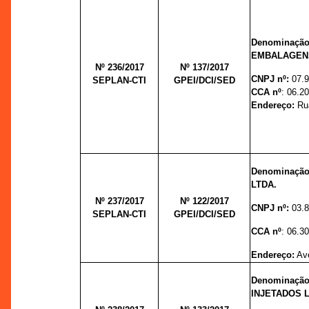
Denominaçã
EMBALAGENS
Nº 236/2017
Nº 137/
2017
CNPJ nº:
07.
SEPLAN-CTI
GPEI/DCI/SED
CCA nº
: 06.2
Endereço:
Rua
Denominaçã
LTDA.
Nº 237/2017
Nº 122/
2017
CNPJ nº:
03.
SEPLAN-CTI
GPEI/DCI/SED
CCA nº
: 06.3
Endereço:
Ave
Denominaç
INJETADOS L