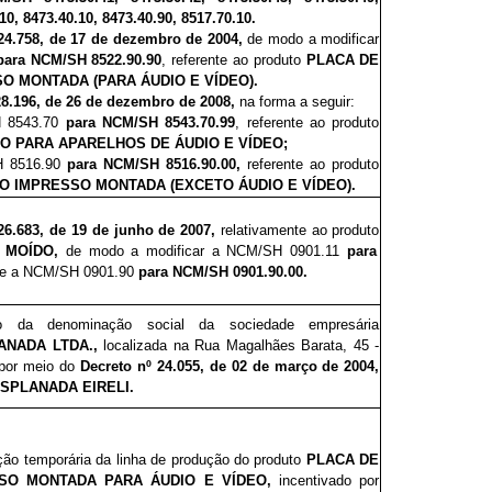
10, 8473.40.10, 8473.40.90, 8517.70.10.
24.758, de 17 de dezembro de 2004,
de modo a modificar
para
NCM/SH 8522.90.90
, referente ao produto
PLACA DE
O MONTADA (PARA ÁUDIO E VÍDEO).
28.196, de 26 de dezembro de 2008,
na forma a seguir:
H 8543.70
para
NCM/SH 8543.70.99
, referente ao produto
 PARA APARELHOS DE ÁUDIO E VÍDEO;
SH 8516.90
para NCM/SH 8516.90.00,
referente ao produto
TO IMPRESSO MONTADA (EXCETO ÁUDIO E VÍDEO).
26.683, de 19 de junho de 2007,
relativamente ao produto
 MOÍDO,
de modo a
modificar a NCM/SH 0901.11
para
e a NCM/SH 0901.90
para
NCM/SH 0901.90.00.
ão da denominação social da sociedade empresária
ANADA LTDA.,
localizada na
Rua Magalhães Barata, 45 -
 por meio do
Decreto nº 24.055, de 02 de março de 2004,
ESPLANADA EIRELI.
ção temporária da linha de produção do produto
PLACA DE
SSO MONTADA PARA ÁUDIO E VÍDEO,
incentivado por