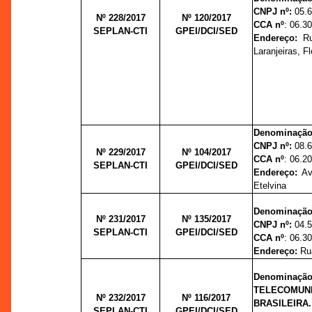
CNPJ nº:
05.
Nº 228/2017
Nº 120/
2017
CCA nº
: 06.3
SEPLAN-CTI
GPEI/DCI/SED
Endereço:
R
Laranjeiras, F
Denominação
CNPJ nº:
08.
Nº 229/2017
Nº 104/
2017
CCA nº
: 06.2
SEPLAN-CTI
GPEI/DCI/SED
Endereço:
Ave
Etelvina
Denominação
Nº 231/2017
Nº 135/
2017
CNPJ nº:
04.
SEPLAN-CTI
GPEI/DCI/SED
CCA nº
: 06.3
Endereço:
Rua
Denominaç
TELECOMUN
Nº 232/2017
Nº 116/
2017
BRASILEIRA.
SEPLAN-CTI
GPEI/DCI/SED