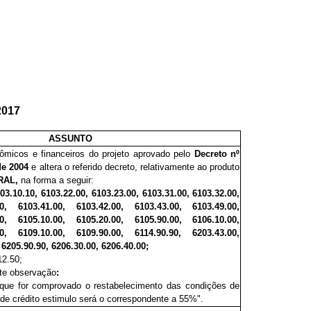
2017
ASSUNTO
ômicos e financeiros do projeto aprovado pelo
Decreto nº
 de 2004
e altera o referido decreto, relativamente ao produto
RAL,
na forma a seguir:
3.10.10, 6103.22.00, 6103.23.00, 6103.31.00, 6103.32.00,
00, 6103.41.00, 6103.42.00, 6103.43.00, 6103.49.00,
00, 6105.10.00, 6105.20.00, 6105.90.00, 6106.10.00,
00, 6109.10.00, 6109.90.00, 6114.90.90, 6203.43.00,
 6205.90.90, 6206.30.00, 6206.40.00;
12.50;
nte observação
:
ue for comprovado o restabelecimento das condições de
 de crédito estimulo será o correspondente a 55%".