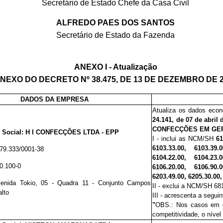
Secretário de Estado Chefe da Casa Civil
ALFREDO PAES DOS SANTOS
Secretário de Estado da Fazenda
ANEXO I - Atualização
NEXO DO DECRETO Nº 38.475, DE 13 DE DEZEMBRO DE 
DADOS DA EMPRESA
Atualiza os dados econ
24.141, de 07 de abril
CONFECÇÕES EM GE
 Social:
H I CONFECÇÕES LTDA - EPP
I - inclui as NCM/SH
610
6103.33.00, 6103.39.
79.333/0001-38
6104.22.00, 6104.23.
0.100-0
6106.20.00, 6106.90.
6203.49.00, 6205.30.00,
nida Tokio, 05 - Quadra 11 - Conjunto Campos
II -
exclui a NCM/SH 68
alto
III -
acrescenta a segui
"
OBS.: Nos casos em q
competitividade, o nível