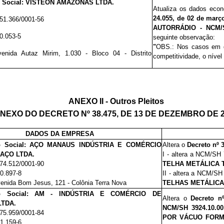
 Social:
VISTEON AMAZONAS LTDA.
Atualiza os dados econ
24.055, de 02 de març
51.366/0001-56
AUTORRÁDIO - NCM/SH
0.053-5
seguinte observação:
"
OBS.: Nos casos em q
nida Autaz Mirim, 1.030 - Bloco 04 - Distrito
competitividade, o nível
ANEXO II - Outros Pleitos
NEXO DO DECRETO Nº 38.475, DE 13 DE DEZEMBRO DE 
DADOS DA EMPRESA
o Social: AÇO MANAUS INDÚSTRIA E COMÉRCIO
Altera o
Decreto nº 
 AÇO LTDA.
I - altera a NCM/SH
174.512/0001-90
TELHA METÁLICA 
00.897-8
II - altera a NCM/S
enida Bom Jesus, 121 - Colônia Terra Nova
TELHAS METÁLIC
ão Social: AM - INDÚSTRIA E COMÉRCIO DE
Altera o
Decreto n
LTDA.
NCM/SH
3924.10.00
175.959/0001-84
POR VÁCUO FORM
01.159-6