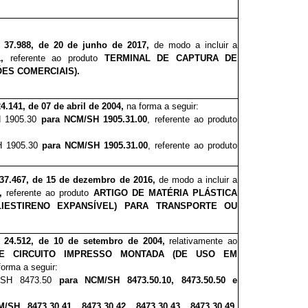
º 37.988, de 20 de junho de 2017,
de modo a incluir
a
,
referente ao produto
TERMINAL DE CAPTURA DE
ES COMERCIAIS).
24.141, de 07 de abril de 2004,
na forma a seguir:
H 1905.30
para
NCM/SH 1905.31.00
, referente ao produto
SH 1905.30
para
NCM/SH 1905.31.00
, referente ao produto
 37.467, de 15 de dezembro de 2016,
de modo a incluir
a
,
referente ao produto
ARTIGO DE MATÉRIA PLÁSTICA
IESTIRENO EXPANSÍVEL) PARA TRANSPORTE OU
º 24.512, de 10 de setembro de
2004,
relativamente ao
E CIRCUITO IMPRESSO MONTADA (DE USO EM
forma a seguir:
M/SH 8473.50
para
NCM/SH 8473.50.10, 8473.50.50 e
SH 8473.30.41, 8473.30.42, 8473.30.43, 8473.30.49,