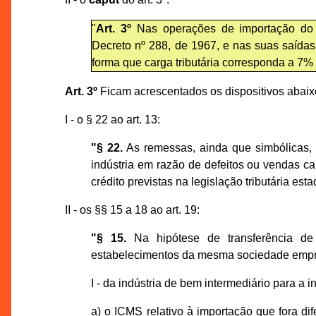
"
Art. 3º
Nas operações de importação do e
Decreto nº 288, de 1967, e nas suas saída
forma que carga tributária corresponda a 7% 
Art. 3º
Ficam acrescentados os dispositivos abaixo
I - o § 22 ao art. 13:
"§ 22.
As remessas, ainda que simbólicas, 
indústria em razão de defeitos ou vendas ca
crédito previstas na legislação tributária es
II - os §§ 15 a 18 ao art. 19:
"§ 15.
Na hipótese de transferência de 
estabelecimentos da mesma sociedade empres
I - da indústria de bem intermediário para a i
a) o ICMS relativo à importação que fora di