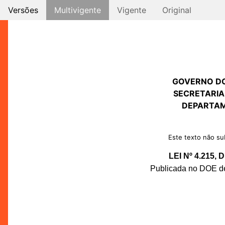
Versões
Multivigente
Vigente
Original
GOVERNO D
SECRETARIA
DEPARTAM
Este texto não sub
LEI Nº 4.215,
Publicada no DOE de