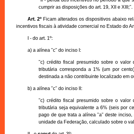
cumprir as disposições do art. 19, XII e XIII;".
Art. 2º
Ficam alterados os dispositivos abaixo r
incentivos fiscais à atividade comercial no Estado do
I - do art. 1º:
a) a alínea "c" do inciso I:
"c) crédito fiscal presumido sobre o val
tributária corresponda a 1% (um por cento)
destinada a não contribuinte localizado em o
b) a alínea "c" do inciso II:
"c) crédito fiscal presumido sobre o val
tributária seja equivalente a 6% (seis por c
pago de que trata a alínea "a" deste inciso,
unidade da Federação, calculado sobre o val
II - o
caput
do art. 3º: