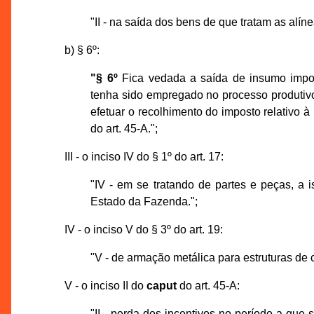
"II - na saída dos bens de que tratam as alíne
b) § 6º:
"§ 6º
Fica vedada a saída de insumo impo
tenha sido empregado no processo produtivo 
efetuar o recolhimento do imposto relativo à
do art. 45-A.";
III - o inciso IV do § 1º do art. 17:
"IV - em se tratando de partes e peças, a 
Estado da Fazenda.";
IV - o inciso V do § 3º do art. 19:
"V - de armação metálica para estruturas de c
V - o inciso II do
caput
do art. 45-A:
"II - perda dos incentivos no período a que 