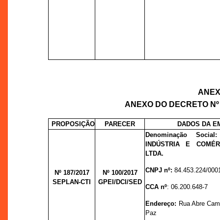
ANEXO
ANEXO DO DECRETO Nº 3
PROPOSIÇÃO
PARECER
DADOS DA E
Denominação Soci
INDÚSTRIA E COMÉR
LTDA.
CNPJ nº:
84.453.224/000
Nº 187/2017
Nº 100/
2017
SEPLAN-CTI
GPEI/DCI/SED
CCA nº
: 06.200.648-7
Endereço:
Rua Abre Camp
Paz