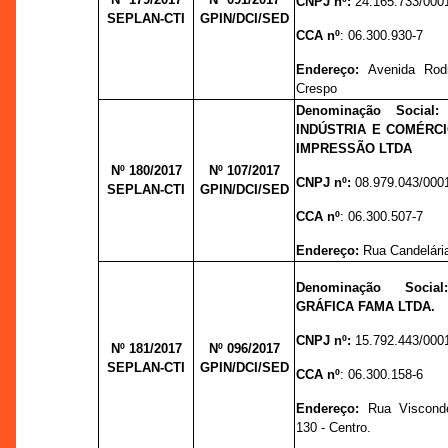
CNPJ nº:
24.165.733/000
SEPLAN-CTI
GPIN/DCI/SED
CCA nº
:
06.300.930-7
Endereço:
Avenida Rodr
Crespo
Denominação Social
INDÚSTRIA E COMÉRCI
IMPRESSÃO LTDA
Nº 180/2017
Nº 107/
2017
CNPJ nº:
08.979.043/000
SEPLAN-CTI
GPIN/DCI/SED
CCA nº
:
06.300.507-7
Endereço:
Rua Candelária
Denominação Soci
GRÁFICA FAMA LTDA.
CNPJ nº:
15.792.443/000
Nº 181/2017
Nº 096/
2017
SEPLAN-CTI
GPIN/DCI/SED
CCA nº
:
06.300.158-6
Endereço:
Rua Visconde
130 - Centro.