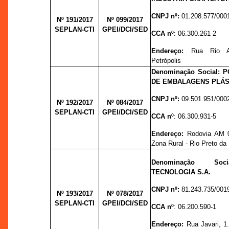
CNPJ nº:
01.208.577/000
Nº 191/2017
Nº 099/
2017
SEPLAN-CTI
GPEI/DCI/SED
CCA nº
: 06.300.261-2
Endereço:
Rua Rio A
Petrópolis
Denominação Social: 
DE EMBALAGENS PLÁS
CNPJ nº:
09.501.951/000
Nº 192/2017
Nº 084/
2017
SEPLAN-CTI
GPEI/DCI/SED
CCA nº
: 06.300.931-5
Endereço:
Rodovia AM 
Zona Rural - Rio Preto da
Denominação Soc
TECNOLOGIA S.A.
CNPJ nº:
81.243.735/001
Nº 193/2017
Nº 078/
2017
SEPLAN-CTI
GPEI/DCI/SED
CCA nº
: 06.200.590-1
Endereço:
Rua Javari, 1