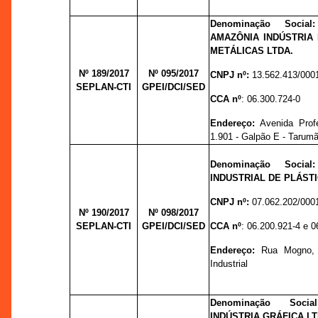
Denominação Socia
AMAZÔNIA INDÚSTRIA
METÁLICAS LTDA.
Nº 189/2017
Nº 095/
2017
CNPJ nº:
13.562.413/000
SEPLAN-CTI
GPEI/DCI/SED
CCA nº
: 06.300.724-0
Endereço:
Avenida Prof
1.901 - Galpão E - Tarum
Denominação Socia
INDUSTRIAL DE PLÁSTI
CNPJ nº:
07.062.202/000
Nº 190/2017
Nº 098/
2017
SEPLAN-CTI
GPEI/DCI/SED
CCA nº
: 06.200.921-4 e 0
Endereço:
Rua Mogno, 
Industrial
Denominação Soci
INDÚSTRIA GRÁFICA LT