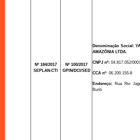
Denominação Social:
Y
AMAZÔNIA LTDA.
CNPJ nº:
04.817.052/000
Nº 184/2017
Nº 100/
2017
SEPLAN-CTI
GPIN/DCI/SED
CCA nº
:
06.200.155-8
Endereço:
Rua Rio Jagua
Buriti