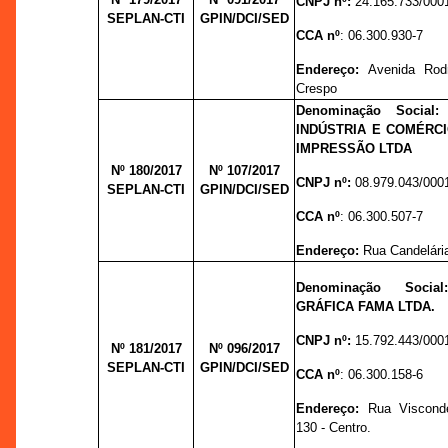
CNPJ nº:
24.165.733/000
SEPLAN-CTI
GPIN/DCI/SED
CCA nº
:
06.300.930-7
Endereço:
Avenida Rodr
Crespo
Denominação Social
INDÚSTRIA E COMÉRCI
IMPRESSÃO LTDA
Nº 180/2017
Nº 107/
2017
CNPJ nº:
08.979.043/000
SEPLAN-CTI
GPIN/DCI/SED
CCA nº
:
06.300.507-7
Endereço:
Rua Candelária
Denominação Soci
GRÁFICA FAMA LTDA.
CNPJ nº:
15.792.443/000
Nº 181/2017
Nº 096/
2017
SEPLAN-CTI
GPIN/DCI/SED
CCA nº
:
06.300.158-6
Endereço:
Rua Visconde
130 - Centro.