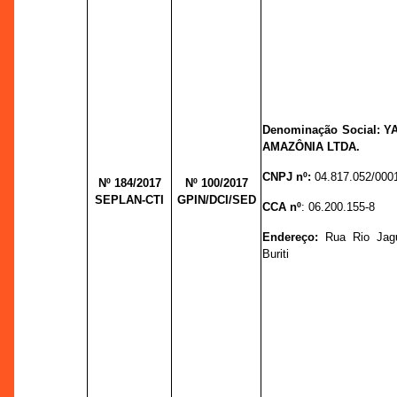
Denominação Social:
Y
AMAZÔNIA LTDA.
CNPJ nº:
04.817.052/000
Nº 184/2017
Nº 100/
2017
SEPLAN-CTI
GPIN/DCI/SED
CCA nº
:
06.200.155-8
Endereço:
Rua Rio Jagua
Buriti