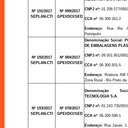
CNPJ nº:
01.208.577/000
Nº 191/2017
Nº 099/
2017
SEPLAN-CTI
GPEI/DCI/SED
CCA nº
: 06.300.261-2
Endereço:
Rua Rio A
Petrópolis
Denominação Social: 
DE EMBALAGENS PLÁS
CNPJ nº:
09.501.951/000
Nº 192/2017
Nº 084/
2017
SEPLAN-CTI
GPEI/DCI/SED
CCA nº
: 06.300.931-5
Endereço:
Rodovia AM 
Zona Rural - Rio Preto da
Denominação Soc
TECNOLOGIA S.A.
CNPJ nº:
81.243.735/001
Nº 193/2017
Nº 078/
2017
SEPLAN-CTI
GPEI/DCI/SED
CCA nº
: 06.200.590-1
Endereço:
Rua Javari, 1