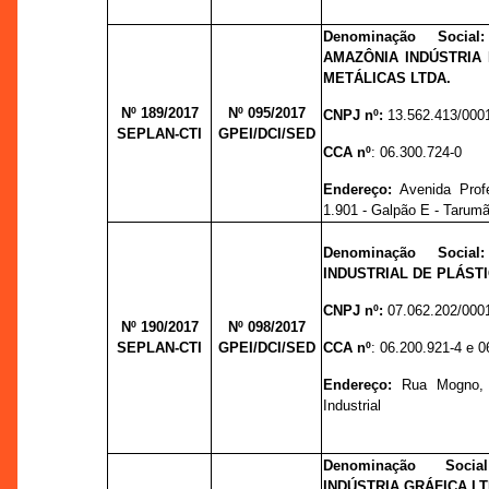
Denominação Socia
AMAZÔNIA INDÚSTRIA
METÁLICAS LTDA.
Nº 189/2017
Nº 095/
2017
CNPJ nº:
13.562.413/000
SEPLAN-CTI
GPEI/DCI/SED
CCA nº
: 06.300.724-0
Endereço:
Avenida Prof
1.901 - Galpão E - Tarum
Denominação Socia
INDUSTRIAL DE PLÁSTI
CNPJ nº:
07.062.202/000
Nº 190/2017
Nº 098/
2017
SEPLAN-CTI
GPEI/DCI/SED
CCA nº
: 06.200.921-4 e 0
Endereço:
Rua Mogno, 
Industrial
Denominação Soci
INDÚSTRIA GRÁFICA LT