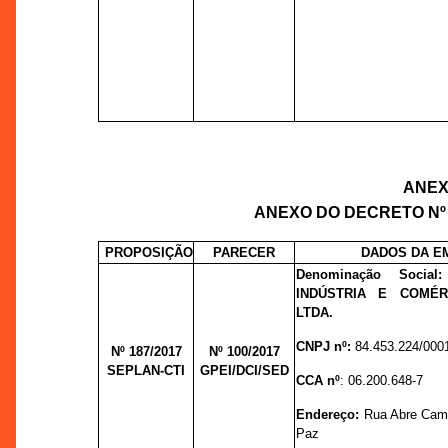
ANEXO
ANEXO DO DECRETO Nº 3
PROPOSIÇÃO
PARECER
DADOS DA E
Denominação Soci
INDÚSTRIA E COMÉR
LTDA.
CNPJ nº:
84.453.224/000
Nº 187/2017
Nº 100/
2017
SEPLAN-CTI
GPEI/DCI/SED
CCA nº
: 06.200.648-7
Endereço:
Rua Abre Camp
Paz