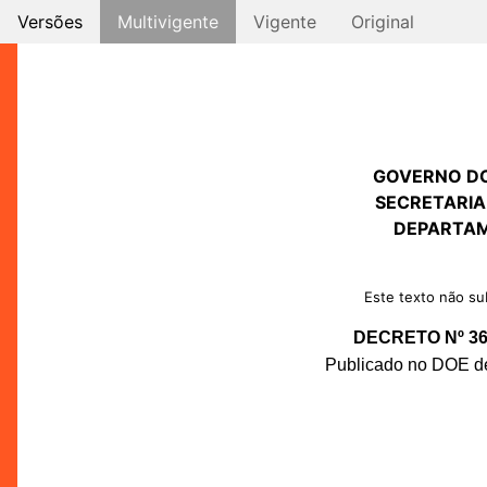
Versões
Multivigente
Vigente
Original
GOVERNO D
SECRETARIA
DEPARTAM
Este texto não sub
DECRETO Nº 36.
Publicado no DOE de