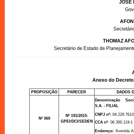
JOSÉ 
Gov
AFON
Secretár
THOMAZ AFO
Secretário de Estado de Planejament
Anexo do Decreto n
PROPOSIÇÃO
PARECER
DADOS 
Denominação Soci
S.A. - FILIAL
CNPJ nº:
04.229.761/
Nº 191/2015-
Nº 060
GPEI/DCI/SEDEN
CCA nº
: 06.300.124-1
Endereço:
Avenida Ab