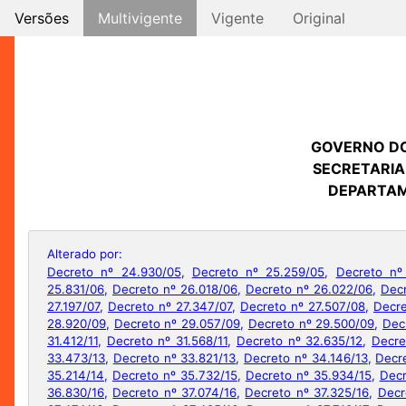
Versões
Multivigente
Vigente
Original
GOVERNO D
SECRETARIA
DEPARTAM
Alterado por:
Decreto nº 24.930/05
,
Decreto nº 25.259/05
,
Decreto nº
25.831/06
,
Decreto nº 26.018/06
,
Decreto nº 26.022/06
,
Decr
27.197/07
,
Decreto nº 27.347/07
,
Decreto nº 27.507/08
,
Decre
28.920/09
,
Decreto nº 29.057/09
,
Decreto nº 29.500/09
,
Dec
31.412/11
,
Decreto nº 31.568/11
,
Decreto nº 32.635/12
,
Decre
33.473/13
,
Decreto nº 33.821/13
,
Decreto nº 34.146/13
,
Decr
35.214/14
,
Decreto nº 35.732/15
,
Decreto nº 35.934/15
,
Decr
36.830/16
,
Decreto nº 37.074/16
,
Decreto nº 37.325/16
,
Decr