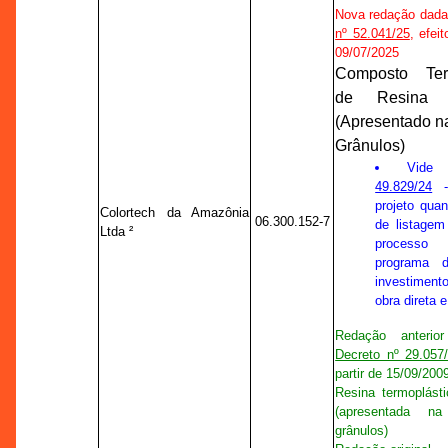
Nova redação dada
nº 52.041/25
, efei
09/07/2025
Composto Term
de Resina E
(Apresentado n
Grânulos)
Vid
49.829/24
- 
projeto qua
Colortech da Amazônia
06.300.152-7
de listagem
Ltda ²
processo 
programa d
investimen
obra direta e
Redação anterio
Decreto nº 29.057
partir de 15/09/200
Resina termoplást
(apresentada n
grânulos)