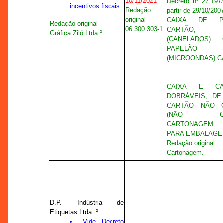
10/11/2021
Decreto nº 27.197
incentivos fiscais.
Redação
partir de 29/10/200
original
CAIXA DE P
Redação original
06.300.303-1
CARTÃO, O
Gráfica Ziló Ltda ²
(CANELADOS)
PAPELÃO O
(MICROONDAS) 
CAIXA E CA
DOBRÁVEIS, DE
CARTÃO NÃO 
(NÃO CAN
CARTONAGEM 
PARA EMBALAG
Redação original
Cartonagem.
D.P. Indústria de
Etiquetas Ltda. ²
Vide
Decreto