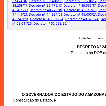
37.474/16
,
Decreto nº 37.495/16
,
Decreto nº 37.710/17
,
Decr
38.258/17
,
Decreto nº 38.475/17
,
Decreto nº 38.563/17
,
Decr
40.459/19
,
Decreto nº 40.775/19
,
Decreto nº 40.897/19
,
Decr
44.145/21
,
Decreto nº 44.824/21
,
Decreto nº 45.053/21
,
Decr
48.747/23
,
Decreto nº 49.356/24
,
Decreto nº 49.370/24
,
Dec
nº 52.041/25
,
Decreto nº 52.523/25
.
Este texto não sub
DECRETO Nº 24.
Publicado no DOE de
O GOVERNADOR DO ESTADO DO AMAZONA
Constituição do Estado, e