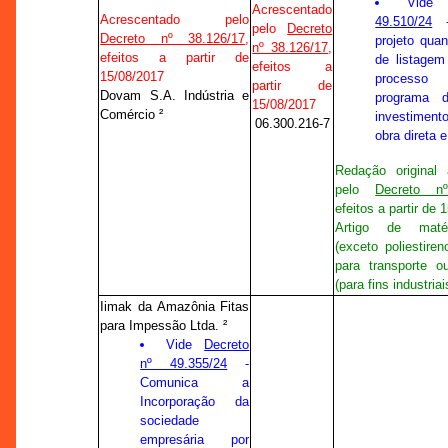
Vid
Acrescentado
Acrescentado pelo
49.510/24
-
pelo
Decreto
Decreto nº 38.126/17
,
projeto qua
nº 38.126/17
,
efeitos a partir de
de listagem
efeitos a
15/08/2017
processo 
partir de
Dovam S.A. Indústria e
programa d
15/08/2017
Comércio ²
investimen
06.300.216-7
obra direta e
Redação original 
pelo
Decreto n
efeitos a partir de 
Artigo de matér
(exceto poliestire
para transporte 
(para fins industriai
Iimak da Amazônia Fitas
para Impessão Ltda. ²
Vide
Decreto
nº 49.355/24
-
Comunica a
Incorporação da
sociedade
empresária por