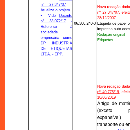
nº 27.347/07
-
Nova redação dada
Atualiza o projeto.
nº 27.347/07
, efei
Vide
Decreto
28/12/2007
nº 38.072/17
-
06.300.240-0
Etiqueta de papel o
Refere-se à
impressa auto ades
sociedade
Redação original
empresária como
Etiquetas
DP INDÚSTRIA
DE ETIQUETAS
LTDA. - EPP.
Nova redação dada
nº 40.775/19
, efei
10/06/2019
Artigo de matér
(exceto pol
expansíve
transporte ou 