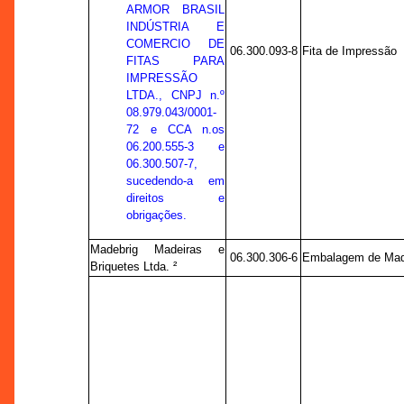
ARMOR BRASIL
INDÚSTRIA E
COMERCIO DE
06.300.093-8
Fita de Impressão
FITAS PARA
IMPRESSÃO
LTDA., CNPJ n.º
08.979.043/0001-
72 e CCA n.os
06.200.555-3 e
06.300.507-7,
sucedendo-a em
direitos e
obrigações.
Madebrig Madeiras e
06.300.306-6
Embalagem de Mad
Briquetes Ltda. ²