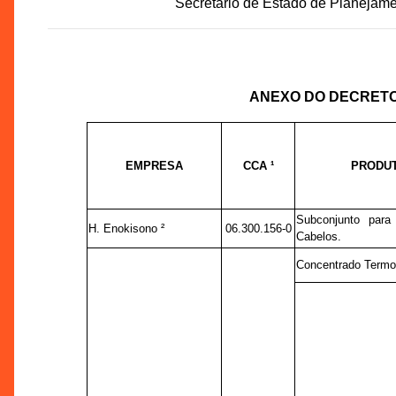
Secretário de Estado de Planejam
ANEXO DO DECRETO N
EMPRESA
CCA ¹
PRODU
Subconjunto para
H. Enokisono ²
06.300.156-0
Cabelos.
Concentrado Termo