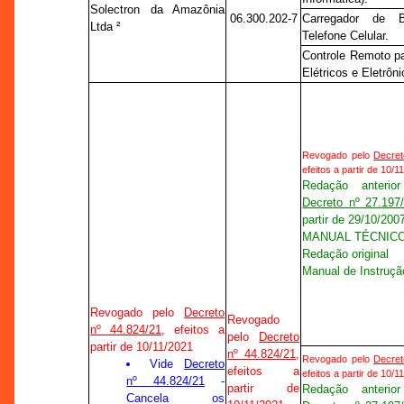
Solectron da Amazônia
06.300.202-7
Carregador de B
Ltda ²
Telefone Celular.
Controle Remoto p
Elétricos e Eletrôni
Revogado pelo
Decret
efeitos a partir de 10/1
Redação anterio
Decreto nº 27.197
partir de 29/10/200
MANUAL TÉCNIC
Redação original
Manual de Instruçã
Revogado pelo
Decreto
Revogado
nº 44.824/21
, efeitos a
pelo
Decreto
partir de 10/11/2021
nº 44.824/21
,
Revogado pelo
Decret
Vide
Decreto
efeitos a
efeitos a partir de 10/1
nº 44.824/21
-
partir de
Redação anterio
Cancela os