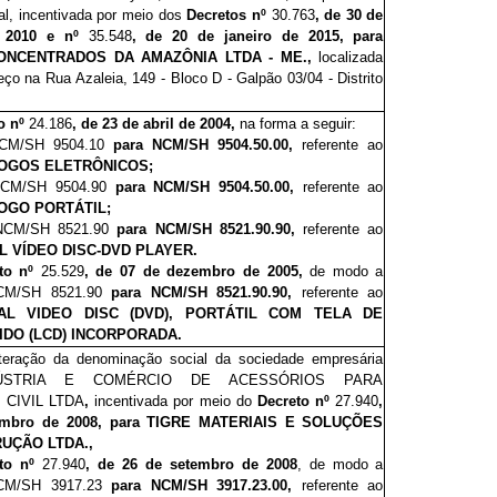
rial, incentivada por meio dos
Decretos nº
30.
7
63
, de 30 de
 2010 e nº
35.5
4
8
, de 20 de janeiro de 2015, para
ONCENTRADOS DA AMAZÔNIA LTDA - ME.,
localizada
eço na
Rua Azaleia, 149 - Bloco D - Galpão 03/04 - Distrito
o nº
2
4
.
1
8
6
, de 23 de abril de 2004,
na forma a seguir:
 NCM/SH 9504.10
para NCM/SH 9504.50.00,
referente ao
OGOS ELETRÔNICOS;
 NCM/SH 9504.90
para NCM/SH 9504.50.00,
referente ao
OGO PORTÁTIL;
a NCM/SH 8521.90
para NCM/SH 8521.90.90,
referente ao
AL VÍDEO DISC-DVD PLAYER.
eto nº
25.52
9
, de 07 de dezembro de 2005,
de modo a
NCM/SH 8521.90
para NCM/SH 8521.90.90,
referente ao
TAL VIDEO DISC (DVD), PORTÁTIL COM TELA DE
IDO (LCD) INCORPORADA.
teração da denominação social da sociedade empresária
DÚSTRIA E COMÉRCIO DE ACESSÓRIOS PARA
CIVIL LTDA
,
incentivada por meio do
Decreto nº
2
7
.
940
,
embro de 2008, para
TIGRE MATERIAIS E SOLUÇÕES
UÇÃO LTDA.,
eto nº
27
.
940
, de 26 de setembro de 2008
, de modo a
NCM/SH 3917.23
para NCM/SH 3917.23.00,
referente ao