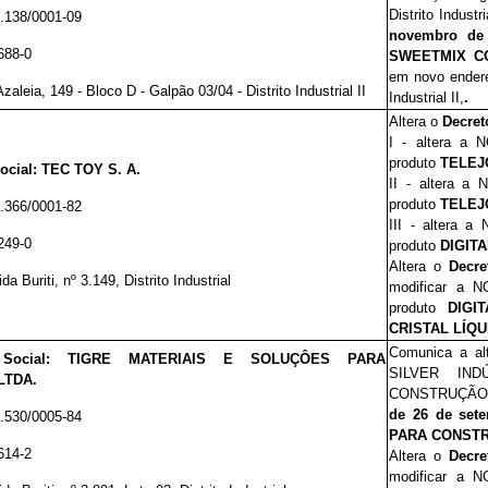
Distrito Indust
.138/0001-09
novembro de
688-0
SWEETMIX C
em novo ender
zaleia, 149 - Bloco D - Galpão 03/04 - Distrito Industrial II
Industrial II,
.
Altera o
Decret
I - altera a
produto
TELEJ
cial: TEC TOY S. A.
II - altera a
produto
TELEJ
.366/0001-82
III - altera 
249-0
produto
DIGIT
Altera o
Decr
da Buriti, nº 3.149, Distrito Industrial
modificar a 
produto
DIGI
CRISTAL LÍQU
Comunica a al
 Social: TIGRE MATERIAIS E SOLUÇÔES PARA
SILVER IN
LTDA.
CONSTRUÇÃO 
de 26 de set
.530/0005-84
PARA CONSTR
614-2
Altera o
Decr
modificar a 