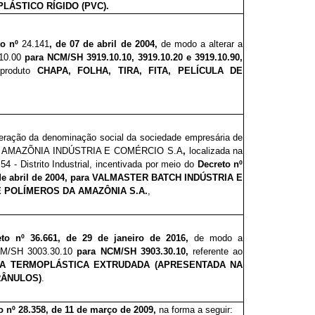
PLÁSTICO RÍGIDO (PVC).
to nº
24.141
, de 07 de abril de 2004,
de modo a alterar a
10.00
para NCM/SH 3919.10.10, 3919.10.20 e 3919.10.90,
 produto
CHAPA, FOLHA, TIRA, FITA, PELÍCULA DE
eração da denominação social da sociedade empresária de
A AMAZÕNIA INDÚSTRIA E COMÉRCIO S.A
,
localizada na
4 - Distrito Industrial,
incentivada por meio do
Decreto nº
de abril de 2004, para
VALMASTER BATCH INDÚSTRIA E
 POLÍMEROS DA AMAZÔNIA S.A.
,
eto nº 36.
6
6
1, de 29 de janeiro de 2016,
de modo a
CM/SH 3003.30.10
para NCM/SH 3903.30.10,
referente ao
NA TERMOPLÁSTICA EXTRUDADA (APRESENTADA NA
RÂNULOS)
.
o nº 28.35
8
, de 11 de março de 2009,
na forma a seguir: