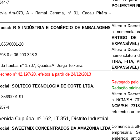
844-7
POLIESTER R
ovia Am-070, A - Ramal Cerama, nº 01, Cacau Pirêra -
Altera o
Decre
Social: R S INDÚSTRIA E COMÉRCIO DE EMBALAGENS
a
nomenclat
ARTIGO DE 
EXPANSÍVEL)
.656/0001-20
Altera o
Decre
.293-0 e 06.200.328-3
nomenclatura
TIRA, FITA,
da Itaúba, nº 1.737, Quadra A, Jorge Teixeira.
EXPANSÍVEL) 
ecreto nº 42.197/20
, efeitos a partir de 24/12/2013
Revogado pelo
Social: SOLTECO TECNOLOGIA DE CORTE LTDA.
Redação origina
Altera o
Decre
.356/0001-91
a NCM/SH 73
NCM/SH 7318
257-4
referentes ao 
enida Cupiúba, nº 162, LT 351, Distrito Industrial
Comunica a alt
ocial:
SWEETMIX CONCENTRADOS DA AMAZÔNIA LTDA
empresária
S
endereço antig