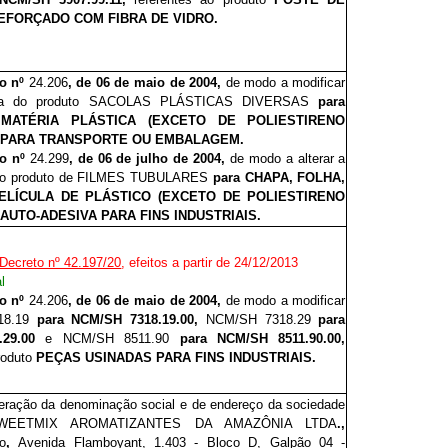
EFORÇADO COM FIBRA DE VIDRO.
to nº
24
.
206
, de 06 de maio de 2004,
de modo a modificar
ura do produto SACOLAS PLÁSTICAS DIVERSAS
para
MATÉRIA PLÁSTICA (EXCETO DE POLIESTIRENO
 PARA TRANSPORTE OU EMBALAGEM.
to nº
24.299
, de 06 de julho de 2004,
de modo a alterar a
 do produto de FILMES TUBULARES
para CHAPA, FOLHA,
 PELÍCULA DE PLÁSTICO (EXCETO DE POLIESTIRENO
AUTO-ADESIVA PARA FINS INDUSTRIAIS.
Decreto nº 42.197/20
, efeitos a partir de 24/12/2013
l
to nº
24.
2
06
, de 06 de maio de 2004,
de modo a modificar
18.19
para NCM/SH 7318.19.00,
NCM/SH 7318.29
para
.29.00
e NCM/SH 8511.90
para NCM/SH 8511.90.00,
produto
PEÇAS USINADAS PARA FINS INDUSTRIAIS.
eração da denominação social e de endereço da sociedade
WEETMIX AROMATIZANTES DA AMAZÔNIA LTDA
.,
o
,
Avenida Flamboyant, 1.403 - Bloco D, Galpão 04 -