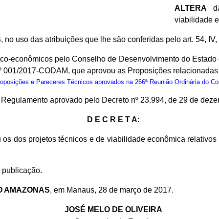
ALTERA
da
viabilidade 
S
, no uso das atribuições que lhe são conferidas pelo art. 54, IV
nico-econômicos pelo Conselho de Desenvolvimento do Estado
nº 001/2017-CODAM, que aprovou as Proposições relacionadas 
osições e Pareceres Técnicos aprovados na 266ª Reunião Ordinária do C
do Regulamento aprovado pelo Decreto nº 23.994, de 29 de dez
D E C R E T A:
 os dos projetos técnicos e de viabilidade econômica relativ
 publicação.
O AMAZONAS
, em Manaus, 28 de março de 2017.
JOSÉ MELO DE OLIVEIRA