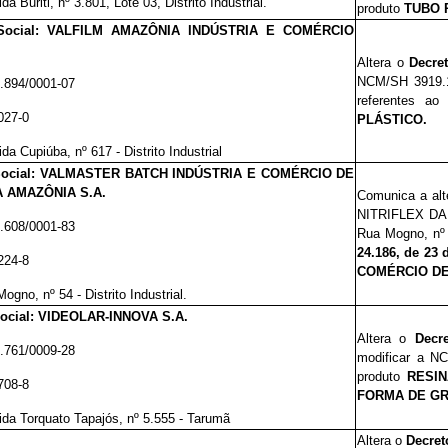
da Buriti, nº 3.801, Lote 03, Distrito Industrial.
produto
TUBO 
Social: VALFILM AMAZÔNIA INDÚSTRIA E COMÉRCIO
Altera o
Decre
NCM/SH 3919.
.894/0001-07
referentes ao
027-0
PLÁSTICO.
da Cupiúba, nº 617 - Distrito Industrial
Social: VALMASTER BATCH INDÚSTRIA E COMÉRCIO DE
 AMAZÔNIA S.A.
Comunica a alt
NITRIFLEX D
.608/0001-83
Rua Mogno, nº 5
24.
1
86, de 23 
224-8
COMÉRCIO DE
ogno, nº 54 - Distrito Industrial.
ocial: VIDEOLAR-INNOVA S.A.
Altera o
Decr
.761/0009-28
modificar a N
produto
RESI
708-8
FORMA DE G
da Torquato Tapajós, nº 5.555 - Tarumã
Altera o
Decret