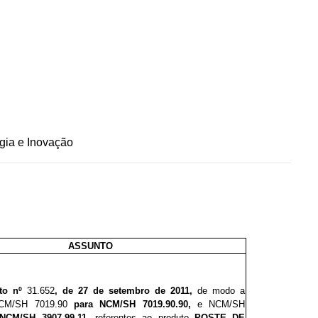
gia e Inovação
ASSUNTO
eto nº
31.
6
5
2
, de 27 de setembro de 2011,
de modo a
CM/SH 7019.90
para NCM/SH 7019.90.90,
e NCM/SH
 NCM/SH
3907.99.11,
referentes ao produto
POSTE DE