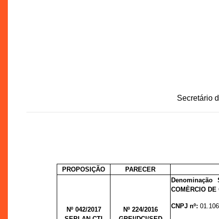
Secretário 
PROPOSIÇÃO
PARECER
Denominação 
COMÈRCIO DE
CNPJ nº:
01.106
Nº 042/2017
Nº 224/2016
SEPLAN-CTI
GPEI/DCI/SED