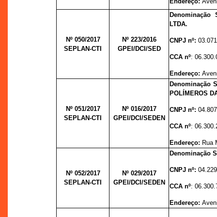
Endereço:
Aveni
Denominação 
LTDA.
Nº 050/2017
Nº 223/2016
CNPJ nº:
03.071
SEPLAN-CTI
GPEI/DCI/SED
CCA nº
: 06.300.
Endereço:
Aveni
Denominação 
POLÍMEROS DA
Nº 051/2017
Nº 016/2017
CNPJ nº:
04.807
SEPLAN-CTI
GPEI/DCI/SEDEN
CCA nº
: 06.300.
Endereço:
Rua M
Denominação S
CNPJ nº:
04.229
Nº 052/2017
Nº 029/2017
SEPLAN-CTI
GPEI/DCI/SEDEN
CCA nº
: 06.300.
Endereço:
Aveni