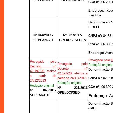
CCA nº
: 06.200.
Endereço:
Rod
Iranduba
Denominação 
EIRELI
Nº 044/2017 -
Nº 001/2017-
CNPJ nº:
84.531
SEPLAN-CTI
GPEI/DCI/SEDEN
CCA nº
: 06.300
Endereço:
Aveni
Revogado pelo
D
Revogado pelo
Revogado pelo
Redação original
Decreto nº
Decreto nº
Denominação 
42.197/20
, efeitos
42.197/20
, efeitos a
a partir de
partir de 24/12/2013
CNPJ nº:
02.998
24/12/2013
Redação original
Redação original
CCA nº
: 06.300.
Nº 221/2016
Nº 046/2017
GPEI/DCI/SED
SEPLAN-CTI
Endereço:
Av
Denominação S
- ME