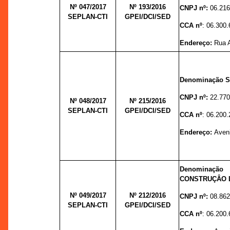
Nº 047/2017
Nº 193/
2016
CNPJ nº:
06.216
SEPLAN-CTI
GPEI/DCI/SED
CCA nº
: 06.300.
Endereço:
Rua A
Denominação So
CNPJ nº:
22.770
Nº 048/2017
Nº 215/2016
SEPLAN-CTI
GPEI/DCI/SED
CCA nº
: 06.200.
Endereço:
Aveni
Denominação
CONSTRUÇÂO 
Nº 049/2017
Nº 212/2016
CNPJ nº:
08.862
SEPLAN-CTI
GPEI/DCI/SED
CCA nº
: 06.200.