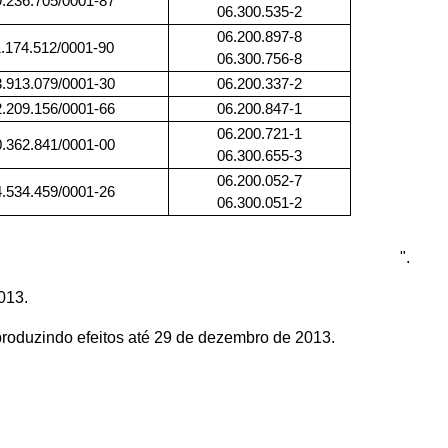
9.236.705/0001-87
06.300.535-2
06.200.897-8
1.174.512/0001-90
06.300.756-8
3.913.079/0001-30
06.200.337-2
2.209.156/0001-66
06.200.847-1
06.200.721-1
0.362.841/0001-00
06.300.655-3
06.200.052-7
4.534.459/0001-26
06.300.051-2
".
013.
 produzindo efeitos até 29 de dezembro de 2013.