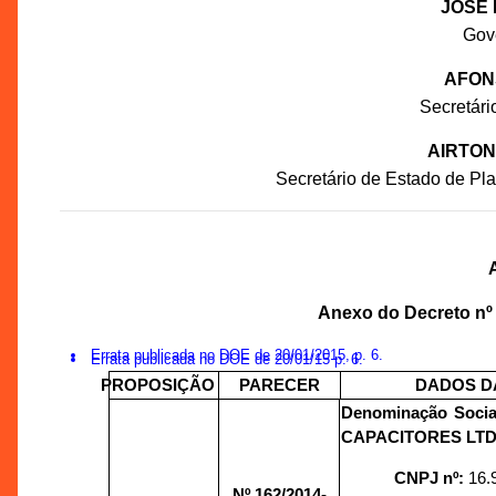
JOSÉ 
Gov
AFON
Secretár
AIRTON
Secretário de Estado de P
Anexo do Decreto nº
Errata publicada no DOE de 20/01/2015, p. 6.
Errata publicada no DOE de 20/01/15 p. 6.
PROPOSIÇÃO
PARECER
DADOS D
Denominação Socia
CAPACITORES LTD
CNPJ nº:
16.
Nº 162/
2014-