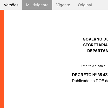
Versões
Multivigente
Vigente
Original
GOVERNO D
SECRETARIA
DEPARTAM
Este texto não sub
DECRETO Nº 35.42
Publicado no DOE de