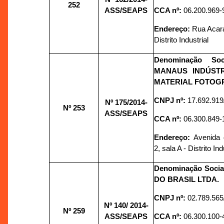
252
ASS/SEAPS
CCA nº:
06.200.969-
Endereço:
Rua Acará
Distrito Industrial
Denominação So
MANAUS INDÚST
MATERIAL FOTOGR
CNPJ nº:
17.692.919
Nº 175/
2014-
Nº 253
ASS/SEAPS
CCA nº:
06.300.849-
Endereço:
Avenida 
2, sala A - Distrito Ind
Denominação Socia
DO BRASIL LTDA.
CNPJ nº:
02.789.565
Nº 140/
2014-
Nº 259
ASS/SEAPS
CCA nº:
06.300.100-