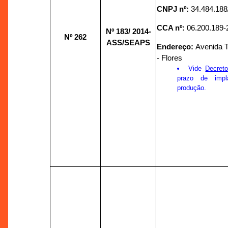
CNPJ nº:
34.484.188
CCA nº:
06.200.189-
Nº 183/
2014-
Nº 262
ASS/SEAPS
Endereço:
Avenida T
- Flores
Vide
Decret
prazo de impl
produção.