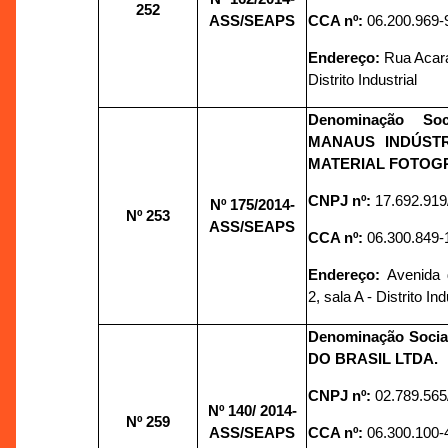
252
ASS/SEAPS
CCA nº:
06.200.969-
Endereço:
Rua Acará
Distrito Industrial
Denominação So
MANAUS INDÚST
MATERIAL FOTOGR
CNPJ nº:
17.692.919
Nº 175/
2014-
Nº 253
ASS/SEAPS
CCA nº:
06.300.849-
Endereço:
Avenida 
2, sala A - Distrito Ind
Denominação Socia
DO BRASIL LTDA.
CNPJ nº:
02.789.565
Nº 140/
2014-
Nº 259
ASS/SEAPS
CCA nº:
06.300.100-