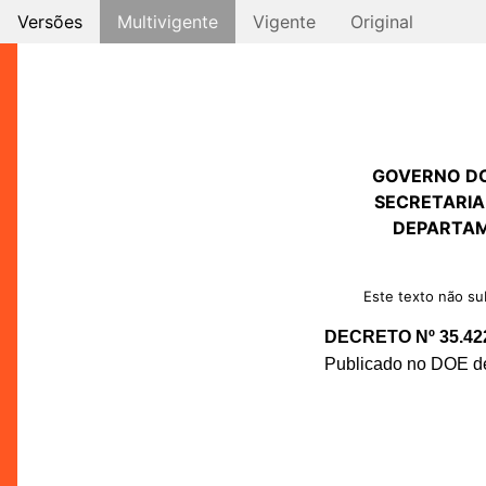
Versões
Multivigente
Vigente
Original
GOVERNO D
SECRETARIA
DEPARTAM
Este texto não sub
DECRETO Nº 35.42
Publicado no DOE de