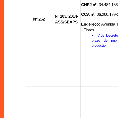
CNPJ nº:
34.484.188
CCA nº:
06.200.189-
Nº 183/
2014-
Nº 262
ASS/SEAPS
Endereço:
Avenida T
- Flores
Vide
Decret
prazo de impl
produção.