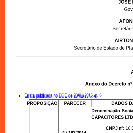
JOSÉ 
Gov
AFON
Secretár
AIRTON
Secretário de Estado de P
Anexo do Decreto nº
Errata publicada no DOE de 20/01/2015, p. 6.
Errata publicada no DOE de 20/01/15 p. 6.
PROPOSIÇÃO
PARECER
DADOS D
Denominação Socia
CAPACITORES LTD
CNPJ nº:
16.
Nº 162/
2014-