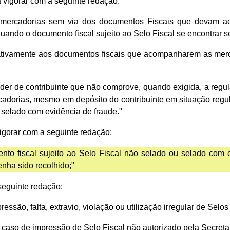
 a vigorar com a seguinte redação:
s mercadorias sem via dos documentos Fiscais que devam a
quando o documento fiscal sujeito ao Selo Fiscal se encontrar
lativamente aos documentos fiscais que acompanharem as merc
er de contribuinte que não comprove, quando exigida, a regul
orias, mesmo em depósito do contribuinte em situação regula
 selado com evidência de fraude."
a vigorar com a seguinte redação:
ento fiscal sujeito ao Selo Fiscal não selado ou selado com 
enha sido recolhido;"
 seguinte redação:
essão, falta, extravio, violação ou utilização irregular de Selos
m caso de impressão de Selo Fiscal não autorizado pela Secret