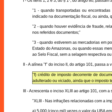
I - Os itens 1, 2 e 3, do § 1º, do artigo 80, passam
"1 - quando transportadas ou encontrada
indicado na documentação fiscal, ou ainda, 
"2 - quando houver evidência de fraude, re
nos referidos documentos;"
"3 - quando estiverem as mercadorias em pod
Estado do Amazonas, ou quando essas mercad
ao Selo Fiscal, sem a selagem respectiva ou
II - A alínea "f" do inciso II, do artigo 101, passa 
"f) crédito de imposto decorrente de docum
adulterado ou viciado, ainda que o imposto t
III - Acrescenta o inciso XLIII ao artigo 101, com a
"XLIII - Nas infrações relacionadas com a impr
a) 5.000 (cinco mil) vezes o valor da UBA e