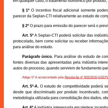
em qualquer caso, o tratamento isonômico por produto, 
§ 1º
O incentivo fiscal adicional somente poder
parecer da Seplan-CTI relativamente ao estudo de com
§ 2º
O prazo para emissão do parecer será o previst
Art. 5º
A Seplan-CTI poderá solicitar das indústr
protocolado, bem como solicitar ou receber informaç
para análise do estudo.
Parágrafo único.
Para análise do estudo de compe
fontes diversas das apresentadas pela indústria intere
autos do processo, quando servirem de fundamento para
Artigo 5º-A acrescentado pela
Resolução nº 002/2016-GSE
Art. 5º-A.
O estudo de competitividade poderá ser
desde que discriminado por produto incentivado, co
metodologia utilizada para consolidação dos dados, ob
Art. 6º
A indústria interessada em pleitear incenti