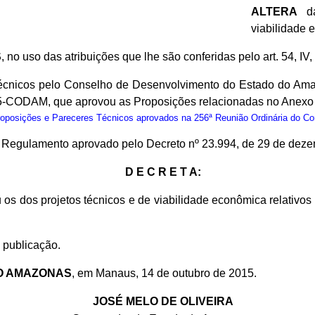
ALTERA
da
viabilidade 
S
, no uso das atribuições que lhe são conferidas pelo art. 54, IV
cnicos pelo Conselho de Desenvolvimento do Estado do Ama
15-CODAM, que aprovou as Proposições relacionadas no Anexo 
osições e Pareceres Técnicos aprovados na 256ª Reunião Ordinária do C
do Regulamento aprovado pelo Decreto nº 23.994, de 29 de dez
D E C R E T A:
 os dos projetos técnicos e de viabilidade econômica relativ
 publicação.
O AMAZONAS
, em Manaus, 14 de outubro de 2015.
JOSÉ MELO DE OLIVEIRA