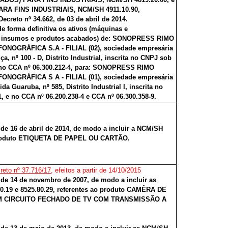
A FINS INDUSTRIAIS, NCM/SH 4911.10.90,
ecreto nº 34.662, de 03 de abril de 2014.
de forma definitiva os ativos (máquinas e
e insumos e produtos acabados) de: SONOPRESS RIMO
NOGRÁFICA S.A - FILIAL (02), sociedade empresária
Iça, nº 100 - D, Distrito Industrial, inscrita no CNPJ sob
e no CCA nº 06.300.212-4, para: SONOPRESS RIMO
NOGRÁFICA S A - FILIAL (01), sociedade empresária
ida Guaruba, nº 585, Distrito Industrial I, inscrita no
, e no CCA nº 06.200.238-4 e CCA nº 06.300.358-9.
, de 16 de abril de 2014, de modo a incluir a NCM/SH
o produto ETIQUETA DE PAPEL OU CARTÃO.
reto nº 37.716/17
, efeitos a partir de 14/10/2015
, de 14 de novembro de 2007, de modo a incluir as
0.19 e 8525.80.29, referentes ao produto CAMÊRA DE
M CIRCUITO FECHADO DE TV COM TRANSMISSÃO A