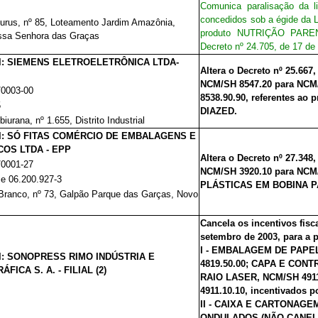
Comunica paralisação da l
concedidos sob a égide da L
urus, nº 85, Loteamento Jardim Amazônia,
produto NUTRIÇÃO PARENT
ossa Senhora das Graças
Decreto nº 24.705, de 17 d
al: SIEMENS ELETROELETRÔNICA LTDA-
Altera o Decreto nº 25.667
NCM/SH 8547.20 para NCM
/0003-00
8538.90.90, referentes 
5
DIAZED.
iurana, nº 1.655, Distrito Industrial
al: SÓ FITAS COMÉRCIO DE EMBALAGENS E
COS LTDA - EPP
Altera o Decreto nº 27.348
/0001-27
NCM/SH 3920.10 para NCM
 e 06.200.927-3
PLÁSTICAS EM BOBINA PA
 Branco, nº 73, Galpão Parque das Garças, Novo
Cancela os incentivos fisc
setembro de 2003, para a 
I - EMBALAGEM DE PAPEL
al: SONOPRESS RIMO INDÚSTRIA E
4819.50.00; CAPA E CO
ICA S. A. - FILIAL (2)
RAIO LASER, NCM/SH 491
4911.10.10, incentivados p
II - CAIXA E CARTONAG
ONDULADOS (NÃO CANELAD