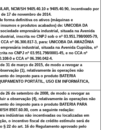
AR, NCM/SH 9405.40.10 e 9405.40.90, incentivado por
, de 17 de novembro de 2014.
de forma definitiva os ativos (máquinas e
 insumos e produtos acabados) de: UNICOBA DA
ociedade empresária industrial, situada na Avenida
ndustrial, inscrita no CNPJ sob o nº 03.951.798/0005-79,
 e CCA nº 06.300.817-3, para: UNICOBA DA AMAZÔNIA
empresária industrial, situada na Avenida Cupiúba, nº
nscrita no CNPJ nº 03.951.798/0001-45, e no CCA nº
0.108-0 e CCA nº 06.390.042-4.
 de 31 de março de 2015, de modo a revogar a
 observação (1), relativamente às operações não
imento do imposto para o produto BATERIA
UIPAMENTO PORTÁTIL, USO EM INFORMÁTICA,
, de 26 de setembro de 2008, de modo a revogar as
cluir a observação (4), relativamente às operações não
imento do imposto para o produto BATERIA PARA
H 8507.60.00, com a seguinte redação:
ara indústrias não incentivadas ou localizadas em
ão, o incentivo fiscal de crédito estímulo será de
o § 22 do art. 16 do Regulamento aprovado pelo