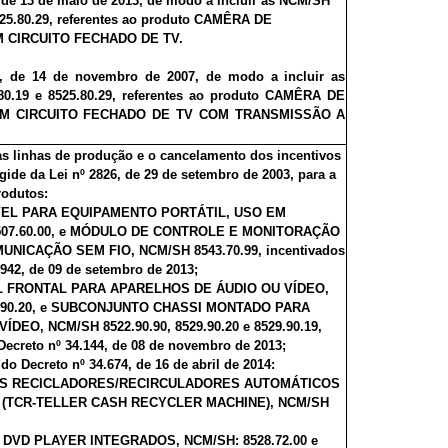
, de 13 de maio de 2013, de modo a incluir as NCM/SH
8525.80.29, referentes ao produto CAMÊRA DE
 CIRCUITO FECHADO DE TV.
, de 14 de novembro de 2007, de modo a incluir as
80.19 e 8525.80.29, referentes ao produto CAMÊRA DE
M CIRCUITO FECHADO DE TV COM TRANSMISSÃO A
s linhas de produção e o cancelamento dos incentivos
gide da Lei nº 2826, de 29 de setembro de 2003, para a
rodutos:
VEL PARA EQUIPAMENTO PORTÁTIL, USO EM
507.60.00, e MÓDULO DE CONTROLE E MONITORAÇÃO
NICAÇÃO SEM FIO, NCM/SH 8543.70.99, incentivados
.9
42, de 09 de setembro de 2013;
EL FRONTAL PARA APARELHOS DE ÁUDIO OU VÍDEO,
29.90.20, e SUBCONJUNTO CHASSI MONTADO PARA
EO, NCM/SH 8522.90.90, 8529.90.20 e 8529.90.19,
Decreto nº 34
.144, de 08 de novembro de 2013;
 do Decreto nº 34.
674, de 16 de abril de 2014:
AIS RECICLADORES/RECIRCULADORES AUTOMÁTICOS
(TCR-TELLER CASH RECYCLER MACHINE), NCM/SH
 DVD PLAYER INTEGRADOS, NCM/SH: 8528.72.00 e