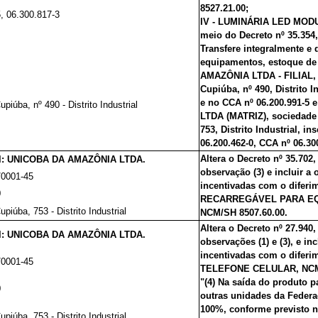
8527.21.00;
, 06.300.817-3
IV - LUMINÁRIA LED MODUL
meio do Decreto nº 35.3
54
Transfere integralmente e 
equipamentos, estoque de
AMAZÔNIA LTDA - FILIAL, s
Cupiúba, nº 490, Distrito I
e no CCA nº 06.200.991-5
piúba, nº 490 - Distrito Industrial
LTDA (MATRIZ), sociedade 
753, Distrito Industrial, i
06.200.462-0, CCA nº 06.30
Altera o Decreto nº 35.
702,
l: UNICOBA DA AMAZÔNIA LTDA.
observação (3) e incluir a
/0001-45
incentivadas com o difer
0
RECARREGÁVEL PARA EQ
piúba, 753 - Distrito Industrial
NCM/SH 8507.60.00.
Altera o Decreto nº 27
.940
l: UNICOBA DA AMAZÔNIA LTDA.
observações (1) e (3), e in
incentivadas com o difer
/0001-45
TELEFONE CELULAR, NCM/S
"(4) Na saída do produto p
0
outras unidades da Federaç
100%, conforme previsto n
piúba, 753 - Distrito Industrial