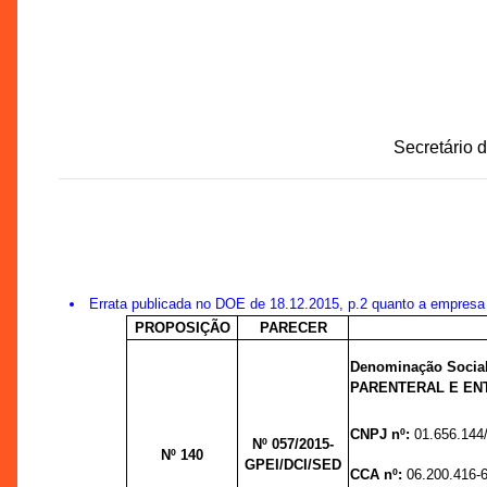
Secretário 
Errata publicada no DOE de 18.12.2015, p.2 quanto a empresa
PROPOSIÇÃO
PARECER
Denominação Soci
PARENTERAL E EN
CNPJ nº:
01.656.144
Nº 057/2015-
Nº 140
GPEI/DCI/SED
CCA nº:
06.200.416-