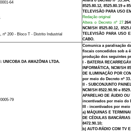
Altera o Decreto nº 33.504
/0001-64
8525.80.12, 8525.80.19 e 
TELEVISÃO PARA USO EM
Redação original
5
Altera o Decreto nº 27.
264
NCM/SH 8525.80.12, 8525.
TELEVISÃO PARA USO E
 nº 200 - Bloco T - Distrito Industrial
CABO.
Comunica a paralisação da
fiscais concedidos sob a é
produção dos seguintes p
l: UNICOBA DA AMAZÔNIA LTDA.
I - BATERIA RECARREGÁ
INFORMÁTICA, NCM/SH 8
DE ILUMINAÇÃO POR COMU
por meio do Decreto nº 33
II - SUBCONJUNTO PAIN
NCM/SH 8522.90.90 e 85
APARELHO DE ÁUDIO OU VÍD
/0005-79
incentivados por meio do 
III - incentivados por meio
a) MÁQUINAS E TERMIN
DE CÉDULAS BANCÁRIAS 
8472.90.10;
b) AUTO-RÁDIO COM TV E