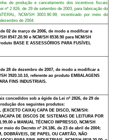
inha de produção e cancelamento dos incentivos fiscais
ei nº 2.826, de 29 de setembro de 2003, para fabricação do
ERAL, NCM/SH 3003.90.99, incentivado por meio do
e dezembro de 2004.
, de 02 de março de 2006, de modo a modificar a
/SH 8547.20.90 e NCM/SH 8538.90 para NCM/SH
ao produto BASE E ASSESSÓRIOS PARA FUSÍVEL
, de 28 de dezembro de 2007, de modo a modificar a
/SH 3920.10.10, referente ao produto EMBALAGENS
RA FINS INDUSTRIAIS.
ais concedidos sob a égide da Lei nº 2826, de 29 de
produção dos seguintes produtos:
 (EXCETO CAIXA) CAPA DE DISCO, NCM/SH:
NTRACAPA DE DISCOS DE SISTEMAS DE LEITURA POR
1.99.00 e MANUAL TÉCNICO IMPRESSO, NCM/SH
or meio do Decreto nº 24.186, de 23 de abril de 2004;
EM, DOBRÁVEIS, DE PAPEL OU CARTÃO, NÃO
OS) PARA FINS INDUSTRIAIS, NCM/SH 4819.20.00, e