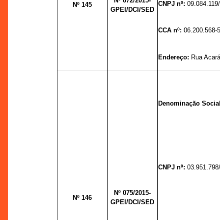
Nº 072/2015-
CNPJ nº:
09.084.119
Nº 145
GPEI/DCI/SED
CCA nº:
06.200.568-
Endereço:
Rua Acará,
Denominação Socia
CNPJ nº:
03.951.798
Nº 075/2015-
Nº 146
GPEI/DCI/SED