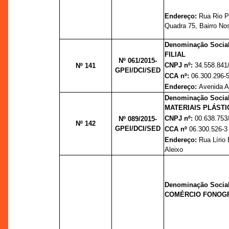
Endereço:
Rua Rio P
Quadra 75, Bairro N
Denominação Soci
FILIAL
Nº 061/2015-
CNPJ nº:
34.558.841
Nº 141
GPEI/DCI/SED
CCA nº:
06.300.296-
Endereço:
Avenida Ab
Denominação Soci
MATERIAIS PLÁSTI
CNPJ nº:
00.638.753
Nº 089/2015-
Nº 142
GPEI/DCI/SED
CCA nº
06.300.526-3
Endereço:
Rua Lírio
Aleixo
Denominação Soci
COMÉRCIO FONOGRÁF