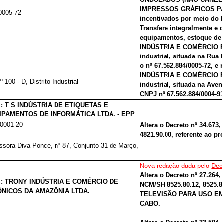
IMPRESSOS GRÁFICOS PAR
0005-72
incentivados por meio do D
Transfere integralmente e 
equipamentos, estoque d
4
INDÚSTRIA E COMÉRCIO FO
industrial, situada na Rua 
o nº 67.562.884/0005-72, 
INDÚSTRIA E COMÉRCIO FO
º 100 - D, Distrito Industrial
industrial, situada na Aven
CNPJ nº 67.562.884/0004-91
l: T S INDÚSTRIA DE ETIQUETAS E
PAMENTOS DE INFORMÁTICA LTDA. - EPP
/0001-20
Altera o Decreto nº 34.673
4821.90.00, referente a
9
ssora Diva Ponce, nº 87, Conjunto 31 de Março,
Nova redação dada pelo
Dec
Altera o Decreto nº 27.264
al: TRONY INDÚSTRIA E COMÉRCIO DE
NCM/SH 8525.80.12, 8525.8
NICOS DA AMAZÔNIA LTDA.
TELEVISÃO PARA USO E
CABO.