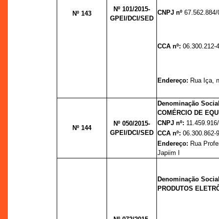
Nº 101/2015-
CNPJ nº
67.562.884/
Nº 143
GPEI/DCI/SED
CCA nº:
06.300.212-
Endereço:
Rua Iça, n
Denominação Socia
COMÉRCIO DE EQUI
CNPJ nº:
11.459.916
Nº 050/2015-
Nº 144
GPEI/DCI/SED
CCA nº:
06.300.862-
Endereço:
Rua Profe
Japiim I
Denominação Soci
PRODUTOS ELETRÔ