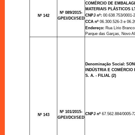
COMÉRCIO DE EMBALAG
MATERIAIS PLÁSTICOS L
Nº 089/2015-
CNPJ nº:
00.638.753/0001-
Nº 142
GPEI/DCI/SED
CCA nº
06.300.526-3 e 06.2
Endereço:
Rua Lírio Branco
Parque das Garças, Novo Al
Denominação Social: S
INDÚSTRIA E COMÉRCIO
S. A. - FILIAL (2)
Nº 101/2015-
CNPJ nº
67.562.884/0005-7
Nº 143
GPEI/DCI/SED