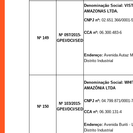
Denominação Social: VI
AMAZONAS LTDA.
CNPJ nº:
02.651.366/0001-
CCA nº:
06.300.483-6
Nº 097/2015-
Nº 149
GPEI/DCI/SED
Endereço:
Avenida Autaz Mi
Distrito Industrial
Denominação Social: WH
AMAZÔNIA LTDA
CNPJ nº:
04.799.871/0001-
Nº 103/2015-
Nº 150
GPEI/DCI/SED
CCA nº:
06.300.131-4
Endereço:
Avenida Buriti - 
Distrito Industrial