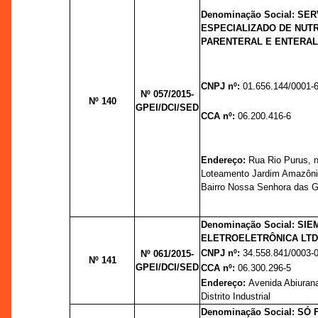
Denominação Social: SE
ESPECIALIZADO DE NUT
PARENTERAL E ENTERAL
CNPJ nº:
01.656.144/0001-
Nº 057/2015-
Nº 140
GPEI/DCI/SED
CCA nº:
06.200.416-6
Endereço:
Rua Rio Purus, n
Loteamento Jardim Amazôni
Bairro Nossa Senhora das 
Denominação Social: SI
ELETROELETRÔNICA LTDA
CNPJ nº:
34.558.841/0003-
Nº 061/2015-
Nº 141
GPEI/DCI/SED
CCA nº:
06.300.296-5
Endereço:
Avenida Abiurana
Distrito Industrial
Denominação Social: SÓ 