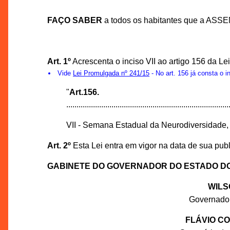
FAÇO SABER
a todos os habitantes que a ASS
Art. 1º
Acrescenta o inciso VII ao artigo 156 da Le
Vide
Lei Promulgada nº 241/15
- No art. 156 já consta o 
"
Art.156.
...................................
...............................................................................
VII - Semana Estadual da Neurodiversidade,
Art. 2º
Esta Lei entra em vigor na data de sua pub
GABINETE DO GOVERNADOR DO ESTADO D
WILS
Governado
FLÁVIO C