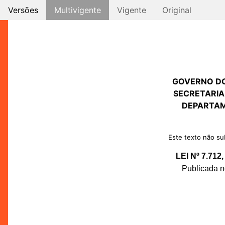
Versões
Multivigente
Vigente
Original
GOVERNO D
SECRETARIA
DEPARTAM
Este texto não sub
LEI Nº 7.71
Publicada n