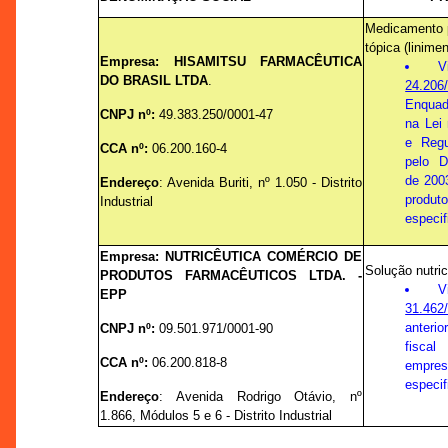
Medicamento 
tópica (linimen
Empresa:
HISAMITSU FARMACÊUTICA
DO BRASIL LTDA
.
24.206
Enquad
CNPJ nº:
49.383.250/0001-47
na Lei
e Regu
CCA nº:
06.200.160-4
pelo D
de 200
Endereço
: Avenida Buriti, nº 1.050 - Distrito
produt
Industrial
especif
Empresa:
NUTRICÊUTICA COMÉRCIO DE
Solução nutric
PRODUTOS FARMACÊUTICOS LTDA. -
EPP
31.462
anteri
CNPJ nº:
09.501.971/0001-90
fisca
CCA nº:
06.200.818-8
empres
especif
Endereço
: Avenida Rodrigo Otávio, nº
1.866, Módulos 5 e 6 - Distrito Industrial