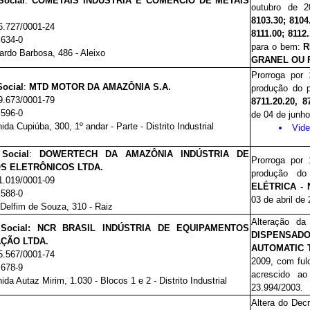
Social
:
COMETAIS INDÚSTRIA E COMÉRCIO DE METAIS
outubro de 
8103.30; 8104
6.727/0001-24
8111.00; 8112.
.634-0
para o bem:
R
ardo Barbosa, 486 - Aleixo
GRANEL OU 
Prorroga por
ocial
:
MTD MOTOR DA AMAZÔNIA S.A.
produção do p
9.673/0001-79
8711.20.20, 8
.596-0
de 04 de junho
ida Cupiúba, 300, 1º andar - Parte - Distrito Industrial
Vid
Social
:
DOWERTECH DA AMAZÔNIA INDÚSTRIA DE
Prorroga por
S ELETRÔNICOS LTDA.
produção do
1.019/0001-09
ELÉTRICA - 
.588-0
03 de abril de
Delfim de Souza, 310 - Raiz
Alteração d
 Social: NCR BRASIL INDÚSTRIA DE EQUIPAMENTOS
DISPENSADO
ÇÃO LTDA.
AUTOMATIC 
5.567/0001-74
2009, com fulc
.678-9
acrescido ao
ida Autaz Mirim, 1.030 - Blocos 1 e 2 - Distrito Industrial
23.994/2003.
Altera do Decr