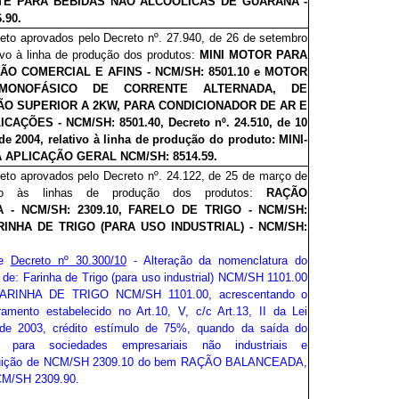
E PARA BEBIDAS NÃO ALCOÓLICAS DE GUARANÁ -
.90.
jeto aprovados pelo Decreto nº.
2
7.940, de 26 de setembro
tivo à linha de produção dos produtos:
MINI MOTOR PARA
O COMERCIAL E AFINS - NCM/SH: 8501.10 e MOTOR
 MONOFÁSICO DE CORRENTE ALTERNADA, DE
ÃO SUPERIOR A 2KW, PARA CONDICIONADOR DE AR E
CAÇÕES - NCM/SH: 8501.40, Decreto nº.
2
4.510, de 10
e 2004, relativo à linha de produção do produto: MINI-
APLICAÇÃO GERAL NCM/SH: 8514.59.
jeto aprovados pelo Decreto nº. 24
.122
, de 25 de março de
ivo às linhas de produção dos produtos:
RAÇÃO
 - NCM/SH: 2309.10, FARELO DE TRIGO - NCM/SH:
ARINHA DE TRIGO (PARA USO INDUSTRIAL) - NCM/SH:
de
Decreto nº 30.300/10
- Alteração da nomenclatura do
 de: Farinha de Trigo (para uso industrial) NCM/SH 1101.00
FARINHA DE TRIGO NCM/SH 1101.00, acrescentando o
amento estabelecido no Art.10, V, c/c Art.13, II da Lei
 de 2003, crédito estímulo de 75%, quando da saída do
o para sociedades empresariais não industriais e
tuição de NCM/SH 2309.10 do bem RAÇÃO BALANCEADA,
CM/SH 2309.90.