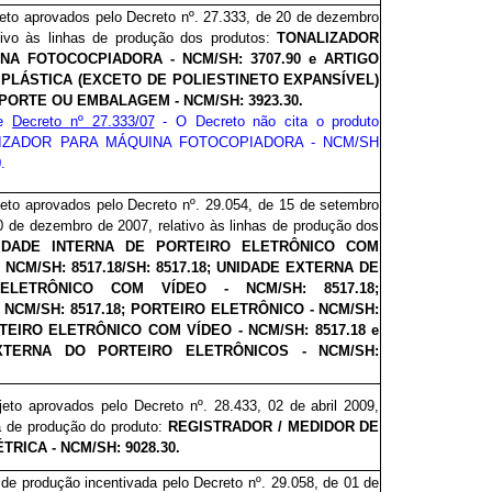
jeto aprovados pelo Decreto
nº. 27.333
, de 20 de dezembro
tivo às linhas de produção dos produtos:
TONALIZADOR
NA FOTOCOCPIADORA - NCM/SH: 3707.90 e ARTIGO
 PLÁSTICA (EXCETO DE POLIESTINETO EXPANSÍVEL)
ORTE OU EMBALAGEM - NCM/SH: 3923.30.
de
Decreto nº 27.333/07
- O Decreto não cita o produto
IZADOR PARA MÁQUINA FOTOCOPIADORA - NCM/SH
.
jeto aprovados pelo Decreto nº. 29
.054
, de 15 de setembro
0 de dezembro de 2007, relativo às linhas de produção dos
IDADE INTERNA DE PORTEIRO ELETRÔNICO COM
 NCM/SH: 8517.18/SH: 8517.18; UNIDADE EXTERNA DE
ELETRÔNICO COM VÍDEO - NCM/SH: 8517.18;
 NCM/SH: 8517.18; PORTEIRO ELETRÔNICO - NCM/SH:
RTEIRO ELETRÔNICO COM VÍDEO - NCM/SH: 8517.18 e
XTERNA DO PORTEIRO ELETRÔNICOS - NCM/SH:
ojeto aprovados pelo Decreto nº. 28.433, 02 de abril 2009,
ha de produção do produto:
REGISTRADOR / MEDIDOR DE
TRICA - NCM/SH: 9028.30.
a de produção incentivada pelo Decreto
nº. 29.058
, de 01 de