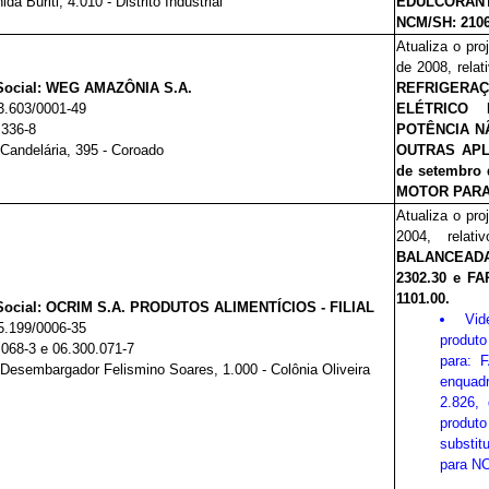
ida Buriti, 4.010 - Distrito Industrial
EDULCORANT
NCM/SH: 2106
Atualiza o pro
de 2008, rela
Social: WEG AMAZÔNIA S.A.
REFRIGERAÇÃ
3.603/0001-49
ELÉTRICO
.336-8
POTÊNCIA N
Candelária, 395 - Coroado
OUTRAS APLI
de setembro d
MOTOR PARA 
Atualiza o pro
2004, relat
BALANCEADA
2302.30 e F
1101.00.
ocial: OCRIM S.A. PRODUTOS ALIMENTÍCIOS - FILIAL
Vi
5.199/0006-35
produto
.068-3 e 06.300.071-7
para: 
Desembargador Felismino Soares, 1.000 - Colônia Oliveira
enquadr
2.826,
produt
substi
para N