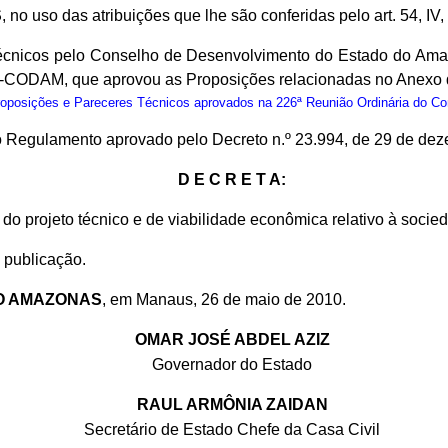
S
, no uso das atribuições que lhe são conferidas pelo art. 54, IV
cnicos pelo Conselho de Desenvolvimento do Estado do Amaz
10-CODAM, que aprovou as Proposições relacionadas no Anexo 
osições e Pareceres Técnicos aprovados na 226ª Reunião Ordinária do C
 do Regulamento aprovado pelo Decreto n.º 23.994, de 29 de de
D E C R E T A:
do projeto técnico e de viabilidade econômica relativo à soci
 publicação.
O AMAZONAS
, em Manaus, 26 de maio de 2010.
OMAR JOSÉ ABDEL AZIZ
Governador do Estado
RAUL ARMÔNIA ZAIDAN
Secretário de Estado Chefe da Casa Civil