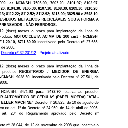
2009, as
NCM/SH 7503.00, 7603.20; 8101.97; 8102.97;
.20; 8104.30; 8105.30; 8107.30; 8108.30; 8109.30; 8110.20;
13; 8112.22; 8112.52; 8112.92; 8113.00; 3825.90 e 8548.10,
ESÍDUOS METÁLICOS RECICLÁVEIS SOB A FORMA A
PRENSADOS - NÃO FERROSOS.
 12 (doze) meses o
prazo para implantação da linha de
roduto
: MOTOCICLETA ACIMA DE 100 cm3 - NCM/SH:
711.20.10, 8711.30.00
incentivada pelo Decreto n
º 27.655
,
 de 2008.
e
Decreto nº 32.201/12
- Projeto atualizado.
 12 (doze) meses o
prazo para implantação da linha de
 produto
: REGISTRADO / MEDIDOR DE ENERGIA
NCM/SH: 9028.30,
incentivada pelo
Decreto nº 2
7.501
, de
 2008.
a NCM/SH: 8471.90
para: 8472.90
relativa ao produto:
R AUTOMÁTICO DE CÉDULAS (PAPEL MOEDA) "ATM -
TELLER MACHINE"
Decreto nº 28.9
23
, de 10 de agosto de
ro no art. 1º do Decreto nº 24.959, de 14 de abril de 2005,
 art. 23º do Regulamento aprovado pelo Decreto nº
eto nº 28
.044
, de 12 de novembro de 2008 que incentiva o