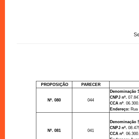
Se
PROPOSIÇÃO
PARECER
Denominação 
CNPJ nº.
07.84
Nº. 080
044
CCA nº
. 06.300
Endereço:
Rua 
Denominação 
CNPJ nº.
08.47
Nº. 081
041
CCA nº
. 06.300