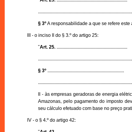
...............................................................................
§ 3º
A responsabilidade a que se refere este a
III - o inciso II do § 3.º do artigo 25:
"
Art. 25.
............................................................
...............................................................................
§ 3º
.................................................................
...............................................................................
II - às empresas geradoras de energia elétr
Amazonas, pelo pagamento do imposto devi
seu cálculo efetuado com base no preço prat
IV - o § 4.º do artigo 42:
"
Art. 42.
..........................................................