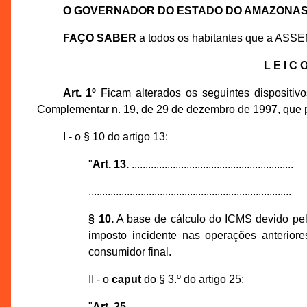
O GOVERNADOR DO ESTADO DO AMAZONA
FAÇO SABER
a todos os habitantes que a ASS
L E I C 
Art. 1º
Ficam alterados os seguintes dispositivo
Complementar n. 19, de 29 de dezembro de 1997, que 
I - o § 10 do artigo 13:
"
Art. 13.
...........................................................
..........................................................................
§ 10.
A base de cálculo do ICMS devido pelo 
imposto incidente nas operações anterior
consumidor final.
II - o
caput
do § 3.º do artigo 25:
"
Art. 25.
............................................................