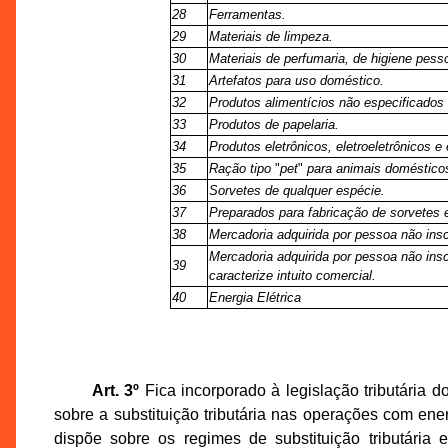
28
Ferramentas.
29
Materiais de limpeza.
30
Materiais de perfumaria, de higiene pess
31
Artefatos para uso doméstico.
32
Produtos alimentícios não especificados 
33
Produtos de papelaria.
34
Produtos eletrônicos, eletroeletrônicos e
35
Ração tipo
"
pet
"
para animais doméstico
36
Sorvetes de qualquer espécie.
37
Preparados para fabricação de sorvetes
38
Mercadoria adquirida por pessoa não insc
Mercadoria adquirida por pessoa não ins
39
caracterize intuito comercial.
40
Energia Elétrica
Art. 3º
Fica incorporado à legislação tributária 
sobre a substituição tributária nas operações com ene
dispõe sobre os regimes de substituição tributári