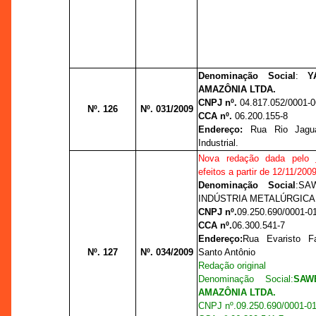
Denominação Social
:
YA
AMAZÔNIA LTDA.
CNPJ nº.
04.817.052/0001-0
Nº. 126
Nº. 031/2009
CCA nº.
06.200.155-8
Endereço:
Rua Rio Jagua
Industrial.
Nova redação dada pelo
efeitos a partir de 12/11/200
Denominação Social
:
SA
INDÚSTRIA METALÚRGICA
CNPJ nº.
09.250.690/0001-0
CCA nº.
06.300.541-7
Endereço:
Rua Evaristo Fa
Nº. 127
Nº. 034/2009
Santo Antônio
Redação original
Denominação Social
:
SAW
AMAZÔNIA LTDA.
CNPJ nº.
09.250.690/0001-0