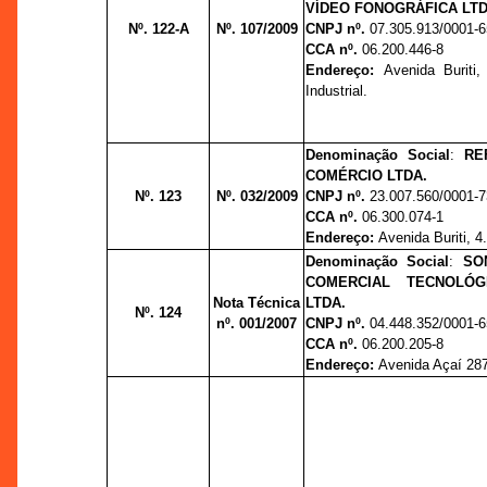
VÍDEO FONOGRÁFICA LTD
Nº. 122-A
Nº. 107/2009
CNPJ nº.
07.305.913/0001-6
CCA nº.
06.200.446-8
Endereço:
Avenida Buriti,
Industrial.
Denominação Social
:
RE
COMÉRCIO LTDA.
Nº. 123
Nº. 032/2009
CNPJ nº.
23.007.560/0001-7
CCA nº.
06.300.074-1
Endereço:
Avenida Buriti, 4.
Denominação Social
:
SO
COMERCIAL TECNOLÓG
Nota Técnica
LTDA.
Nº. 124
nº. 001/2007
CNPJ nº.
04.448.352/0001-6
CCA nº.
06.200.205-8
Endereço:
Avenida Açaí 287/