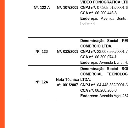
VÍDEO FONOGRÁFICA LTD
Nº. 122-A
Nº. 107/2009
CNPJ nº.
07.305.913/0001-6
CCA nº.
06.200.446-8
Endereço:
Avenida Buriti,
Industrial.
Denominação Social
:
RE
COMÉRCIO LTDA.
Nº. 123
Nº. 032/2009
CNPJ nº.
23.007.560/0001-7
CCA nº.
06.300.074-1
Endereço:
Avenida Buriti, 4.
Denominação Social
:
SO
COMERCIAL TECNOLÓG
Nota Técnica
LTDA.
Nº. 124
nº. 001/2007
CNPJ nº.
04.448.352/0001-6
CCA nº.
06.200.205-8
Endereço:
Avenida Açaí 287/