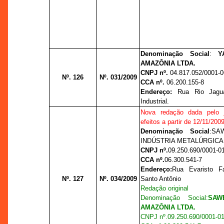
Denominação Social
:
YA
AMAZÔNIA LTDA.
CNPJ nº.
04.817.052/0001-0
Nº. 126
Nº. 031/2009
CCA nº.
06.200.155-8
Endereço:
Rua Rio Jagua
Industrial.
Nova redação dada pelo
efeitos a partir de 12/11/200
Denominação Social
:
SA
INDÚSTRIA METALÚRGICA
CNPJ nº.
09.250.690/0001-0
CCA nº.
06.300.541-7
Endereço:
Rua Evaristo Fa
Nº. 127
Nº. 034/2009
Santo Antônio
Redação original
Denominação Social
:
SAW
AMAZÔNIA LTDA.
CNPJ nº.
09.250.690/0001-0