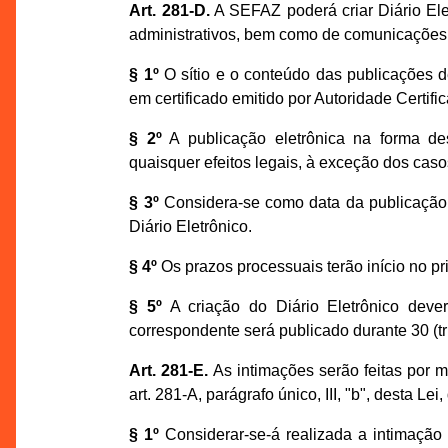
Art. 281-D.
A SEFAZ poderá criar Diário Elet
administrativos, bem como de comunicações
§ 1º
O sítio e o conteúdo das publicações d
em certificado emitido por Autoridade Certifi
§ 2º
A publicação eletrônica na forma dest
quaisquer efeitos legais, à exceção dos casos
§ 3º
Considera-se como data da publicação o
Diário Eletrônico.
§ 4º
Os prazos processuais terão início no pr
§ 5º
A criação do Diário Eletrônico deve
correspondente será publicado durante 30 (tri
Art. 281-E.
As intimações serão feitas por m
art. 281-A, parágrafo único, III, "b", desta Le
§ 1º
Considerar-se-á realizada a intimação 