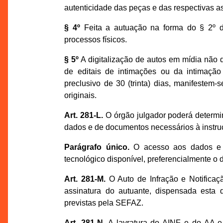
autenticidade das peças e das respectivas ass
§ 4º
Feita a autuação na forma do § 2º de
processos físicos.
§ 5º
A digitalização de autos em mídia não d
de editais de intimações ou da intimaçã
preclusivo de 30 (trinta) dias, manifeste
originais.
Art. 281-L.
O órgão julgador poderá determin
dados e de documentos necessários à instru
Parágrafo único.
O acesso aos dados e d
tecnológico disponível, preferencialmente o 
Art. 281-M.
O Auto de Infração e Notificaç
assinatura do autuante, dispensada esta 
previstas pela SEFAZ.
Art. 281-N.
A lavratura do AINF e do AA e 