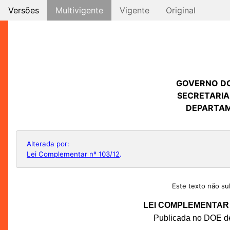
Versões
Multivigente
Vigente
Original
GOVERNO D
SECRETARIA
DEPARTAM
Alterada por:
Lei Complementar nº 103/12
.
Este texto não sub
LEI COMPLEMENTAR N
Publicada no DOE de