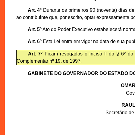
Art. 4º
Durante os primeiros 90 (noventa) dias de
ao contribuinte que, por escrito, optar expressamente po
Art. 5º
Ato do Poder Executivo estabelecerá norm
Art. 6º
Esta Lei entra em vigor na data de sua pub
Art. 7º
Ficam revogados o inciso II do § 6º do ar
Complementar nº 19, de 1997.
GABINETE DO GOVERNADOR DO ESTADO D
OMAR
Gov
RAUL
Secretário de