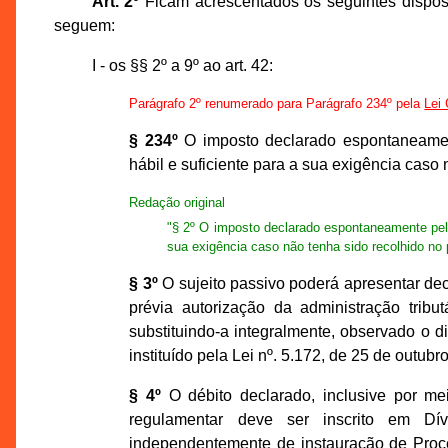
Art. 2º
Ficam acrescentados os seguintes dispos
seguem:
I - os §§ 2º a 9º ao art. 42:
Parágrafo 2º renumerado para Parágrafo 234º pela
Lei
§ 234º
O imposto declarado espontaneamente
hábil e suficiente para a sua exigência caso
Redação original
"§ 2º O imposto declarado espontaneamente pelo 
sua exigência caso não tenha sido recolhido no 
§ 3º
O sujeito passivo poderá apresentar dec
prévia autorização da administração tribu
substituindo-a integralmente, observado o d
instituído pela Lei nº. 5.172, de 25 de outubr
§ 4º
O débito declarado, inclusive por me
regulamentar deve ser inscrito em Dí
independentemente de instauração de Proces