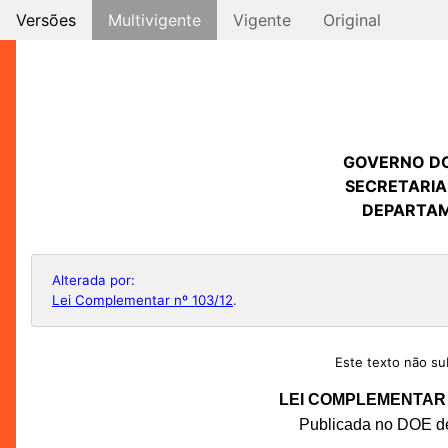
Versões
Multivigente
Vigente
Original
GOVERNO D
SECRETARIA
DEPARTAM
Alterada por:
Lei Complementar nº 103/12
.
Este texto não sub
LEI COMPLEMENTAR N
Publicada no DOE de