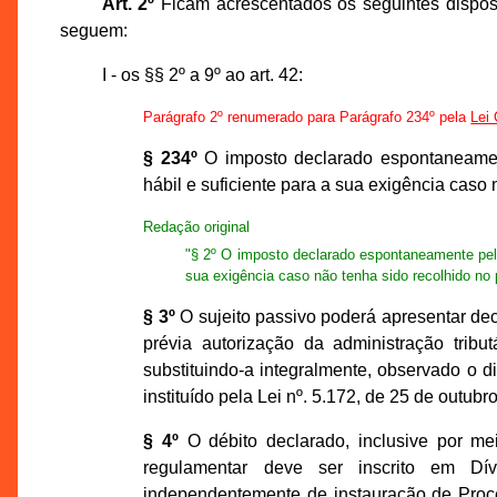
Art. 2º
Ficam acrescentados os seguintes dispos
seguem:
I - os §§ 2º a 9º ao art. 42:
Parágrafo 2º renumerado para Parágrafo 234º pela
Lei
§ 234º
O imposto declarado espontaneamente
hábil e suficiente para a sua exigência caso
Redação original
"§ 2º O imposto declarado espontaneamente pelo 
sua exigência caso não tenha sido recolhido no 
§ 3º
O sujeito passivo poderá apresentar dec
prévia autorização da administração tribu
substituindo-a integralmente, observado o d
instituído pela Lei nº. 5.172, de 25 de outubr
§ 4º
O débito declarado, inclusive por me
regulamentar deve ser inscrito em Dí
independentemente de instauração de Proces