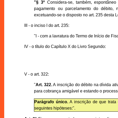
"§ 3º
Considera-se, também, espontâneo o
pagamento ou parcelamento do débito, no
excetuando-se o disposto no art. 235 desta Le
III - o inciso I do art. 235:
"I - com a lavratura do Termo de Início de Fis
IV - o título do Capítulo X do Livro Segundo:
V - o art. 322:
"
Art. 322.
A inscrição do débito na dívida at
para cobrança amigável e estando o processo 
Parágrafo único.
A inscrição de que trata
seguintes hipóteses:".