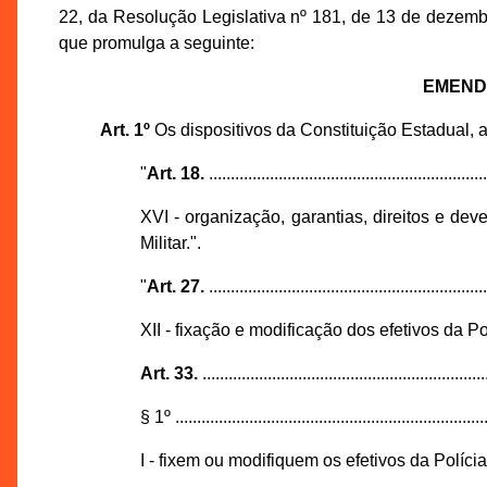
22, da Resolução Legislativa nº 181, de 13 de dezemb
que promulga a seguinte:
EMEND
Art. 1º
Os dispositivos da Constituição Estadual,
"
Art. 18.
................................................................
XVI - organização, garantias, direitos e dev
Militar.".
"
Art. 27.
................................................................
XII - fixação e modificação dos efetivos da Po
Art. 33.
.................................................................
§ 1º ........................................................................
I - fixem ou modifiquem os efetivos da Polícia