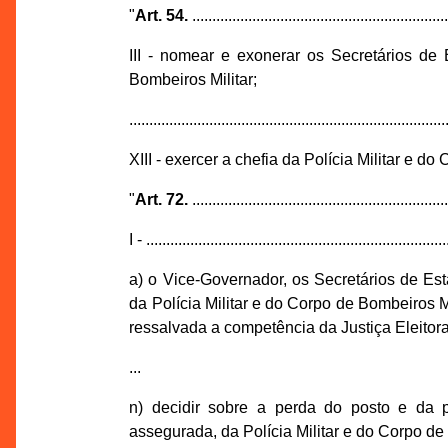
"
Art. 54.
................................................................
III - nomear e exonerar os Secretários de
Bombeiros Militar;
...............................................................................
XIII - exercer a chefia da Polícia Militar e d
"
Art. 72.
................................................................
I - ...........................................................................
a) o Vice-Governador, os Secretários de Es
da Polícia Militar e do Corpo de Bombeiros 
ressalvada a competência da Justiça Eleitora
...
n) decidir sobre a perda do posto e da 
assegurada, da Polícia Militar e do Corpo de