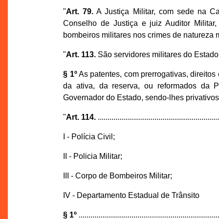
"
Art. 79.
A Justiça Militar, com sede na Cap
Conselho de Justiça e juiz Auditor Militar
bombeiros militares nos crimes de natureza mi
"
Art. 113.
São servidores militares do Estado 
§ 1º
As patentes, com prerrogativas, direitos
da ativa, da reserva, ou reformados da Po
Governador do Estado, sendo-lhes privativos o
"
Art. 114.
..............................................................
I - Polícia Civil;
II - Policia Militar;
III - Corpo de Bombeiros Militar;
IV - Departamento Estadual de Trânsito
§ 1º
........................................................................