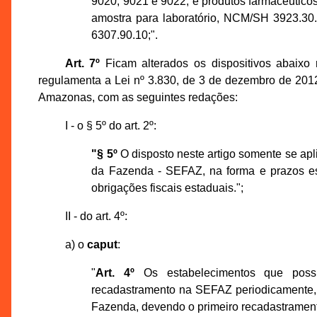
9020, 9021 e 9022, e produtos farmacêuticos
amostra para laboratório, NCM/SH 3923.30.
6307.90.10;".
Art. 7º
Ficam alterados os dispositivos abaixo 
regulamenta a Lei nº 3.830, de 3 de dezembro de 2012
Amazonas, com as seguintes redações:
I - o § 5º do art. 2º:
"§ 5º
O disposto neste artigo somente se ap
da Fazenda - SEFAZ, na forma e prazos es
obrigações fiscais estaduais.";
II - do art. 4º:
a) o
caput
:
"
Art. 4º
Os estabelecimentos que possu
recadastramento na SEFAZ periodicamente, 
Fazenda, devendo o primeiro recadastramento