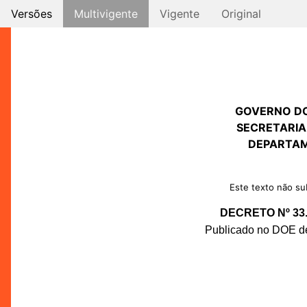
Versões
Multivigente
Vigente
Original
GOVERNO D
SECRETARIA
DEPARTAM
Este texto não sub
DECRETO Nº 33.
Publicado no DOE de