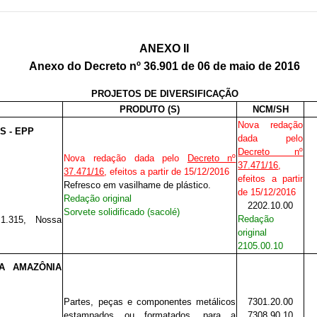
ANEXO II
Anexo do Decreto nº 36.901 de 06 de maio de 2016
PROJETOS DE DIVERSIFICAÇÃO
PRODUTO (S)
NCM/SH
Nova redação
S - EPP
dada pelo
Decreto nº
Nova redação dada pelo
Decreto nº
37.471/16
,
37.471/16
, efeitos a partir de 15/12/2016
efeitos a partir
Refresco em vasilhame de plástico.
de 15/12/2016
Redação original
2202.10.00
Sorvete solidificado (sacolé)
Redação
1.315, Nossa
original
2105.00.10
DA AMAZÔNIA
Partes, peças e componentes metálicos
7301.20.00
estampados ou formatados, para a
7308.90.10