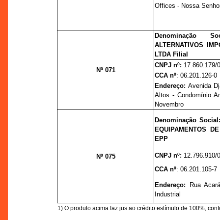
Offices - Nossa Senho
Denominação S
ALTERNATIVOS IM
LTDA Filial
CNPJ nº:
17.860.179/
Nº 071
CCA nº
:
06.201.126-0
Endereço:
Avenida Dja
Altos - Condomínio A
Novembro
Denominação Socia
EQUIPAMENTOS DE 
EPP
CNPJ nº:
12.796.910/
Nº 075
CCA nº
:
06.201.105-7
Endereço:
Rua Acará,
Industrial
1) O produto acima faz jus ao crédito estímulo de 100%, con