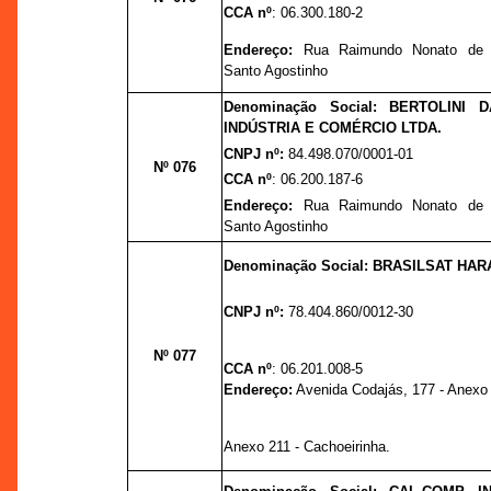
CCA nº
: 06.300.180-2
Endereço:
Rua Raimundo Nonato de C
Santo Agostinho
Denominação Social: BERTOLINI 
INDÚSTRIA E COMÉRCIO LTDA.
CNPJ nº:
84.498.070/0001-01
Nº 076
CCA nº
: 06.200.187-6
Endereço:
Rua Raimundo Nonato de C
Santo Agostinho
Denominação Social: BRASILSAT HAR
CNPJ nº:
78.404.860/0012-30
Nº 077
CCA nº
: 06.201.008-5
Endereço:
Avenida Codajás, 177 - Anexo
Anexo 211 - Cachoeirinha.