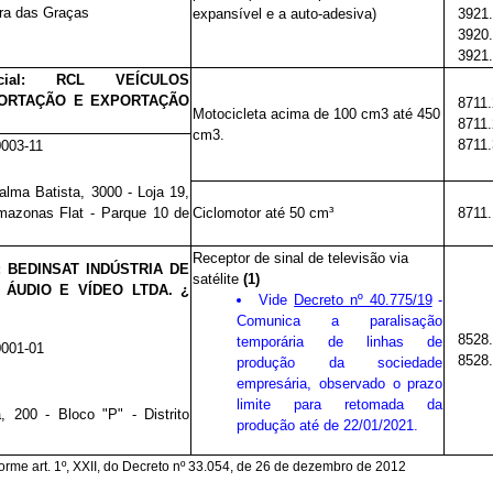
ra das Graças
expansível e a auto-adesiva)
3921.
3920.
3921.
ocial:
RCL VEÍCULOS
PORTAÇÃO E EXPORTAÇÃO
8711.
Motocicleta acima de 100 cm3 até 450
8711.
cm3.
8711.
0003-11
lma Batista, 3000 - Loja 19,
mazonas Flat - Parque 10 de
Ciclomotor até 50 cm³
8711.
Receptor de sinal de televisão via
l:
BEDINSAT INDÚSTRIA DE
satélite
(1)
ÁUDIO E VÍDEO LTDA. ¿
Vide
Decreto nº 40.775/19
-
Comunica a paralisação
8528.
temporária de linhas de
0001-01
8528.
produção da sociedade
empresária, observado o prazo
limite para retomada da
 200 - Bloco "P" - Distrito
produção até de 22/01/2021.
forme art. 1º, XXII, do Decreto nº 33.054, de 26 de dezembro de 2012