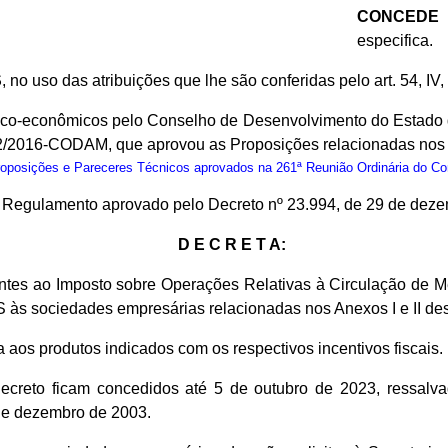
CONCEDE
i
especifica.
S
, no uso das atribuições que lhe são conferidas pelo art. 54, IV
nico-econômicos pelo Conselho de Desenvolvimento do Estado
02/2016-CODAM, que aprovou as Proposições relacionadas nos An
osições e Pareceres Técnicos aprovados na 261ª Reunião Ordinária do C
do Regulamento aprovado pelo Decreto nº 23.994, de 29 de dez
D E C R E T A:
entes ao Imposto sobre Operações Relativas à Circulação de M
S às sociedades empresárias relacionadas nos Anexos I e II des
a aos produtos indicados com os respectivos incentivos fiscais.
Decreto ficam concedidos até 5 de outubro de 2023, ressalva
de dezembro de 2003.