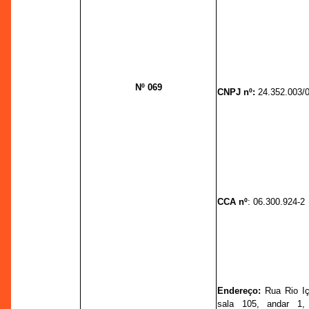
Nº 069
CNPJ nº:
24.352.003/
CCA nº
:
06.300.924-2
Endereço:
Rua Rio Iça
sala 105, andar 1, 