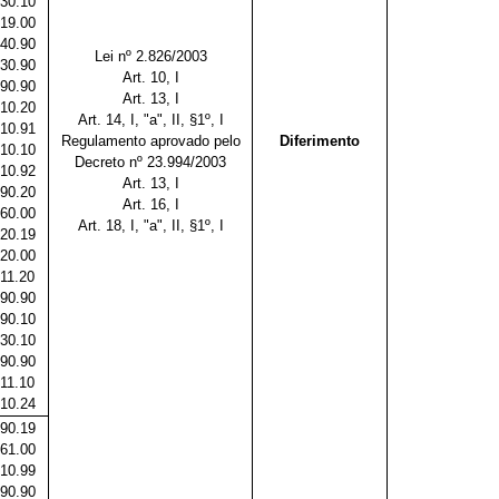
30.10
19.00
40.90
Lei nº 2.826/2003
30.90
Art. 10, I
90.90
Art. 13, I
10.20
Art. 14, I, "a", II, §1º, I
10.91
Regulamento aprovado pelo
Diferimento
10.10
Decreto nº 23.994/2003
10.92
Art. 13, I
90.20
Art. 16, I
60.00
Art. 18, I, "a", II, §1º, I
20.19
20.00
11.20
90.90
90.10
30.10
90.90
11.10
10.24
90.19
61.00
10.99
90.90