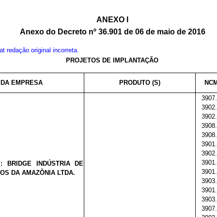
ANEXO I
Anexo do Decreto nº 36.901 de 06 de maio de 2016
 redação original incorreta.
PROJETOS DE IMPLANTAÇÃO
 DA EMPRESA
PRODUTO (S)
NCM
3907.
3902.
3902.
3908.
3908.
3901.
3902.
3901.
l:
BRIDGE INDÚSTRIA DE
3901.
OS DA AMAZÔNIA LTDA.
3903.
3901.
3903.
3907.