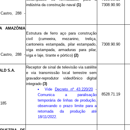
indústria da construção naval
(1)
7308.90.90
astro, 288 -
DA AMAZÔNIA
Estrutura de ferro aço para construção
civil (cumeeira, mezanino, treliça,
cantoneira estampada, pilar estampado,
7308.90.90
viga estampada, armaduras para pilar,
astro, 288 -
viga e laje, tirante e pórtico)
(2)
Receptor de sinal de televisão via satélite
ALD S.A.
e via transmissão local terrestre sem
gravador-reprodutor videofônico digital
integrado
(3)
Vide
Decreto nº 43.220/20
-
8528.71.19
Comunica a paralisação
temporária de linhas de produção,
 185
observando o prazo limite para a
retomada da produção até
18/11/2022.