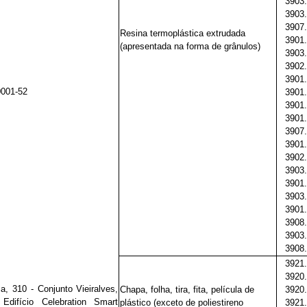
3903.
3903.
3907.
Resina termoplástica extrudada
3901.
(apresentada na forma de grânulos)
3903.
3902.
3901.
0001-52
3901.
3901.
3901.
3907.
3901.
3902.
3903.
3901.
3903.
3901.
3908.
3903.
3908.
3921.
3920.
, 310 - Conjunto Vieiralves,
Chapa, folha, tira, fita, película de
3920.
Edifício Celebration Smart
plástico (exceto de poliestireno
3921.