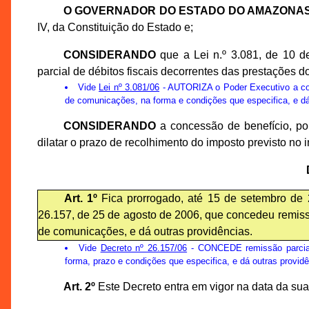
O GOVERNADOR DO ESTADO DO AMAZONA
IV, da Constituição do Estado e;
CONSIDERANDO
que a Lei n.º 3.081, de 10 d
parcial de débitos fiscais decorrentes das prestações 
Vide
Lei nº 3.081/06
- AUTORIZA o Poder Executivo a conc
de comunicações, na forma e condições que especifica, e dá
CONSIDERANDO
a concessão de benefício, po
dilatar o prazo de recolhimento do imposto previsto no in
Art. 1º
Fica prorrogado, até 15 de setembro de 2
26.157, de 25 de agosto de 2006, que concedeu remissã
de comunicações, e dá outras providências.
Vide
Decreto nº 26.157/06
- CONCEDE remissão parcial 
forma, prazo e condições que especifica, e dá outras providê
Art. 2º
Este Decreto entra em vigor na data da sua 