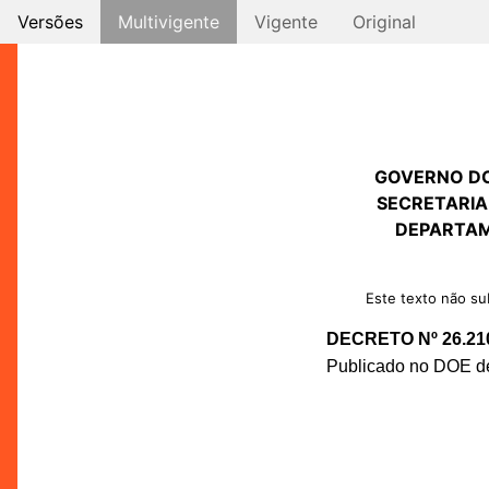
Versões
Multivigente
Vigente
Original
GOVERNO D
SECRETARIA
DEPARTAM
Este texto não sub
DECRETO Nº 26.21
Publicado no DOE de