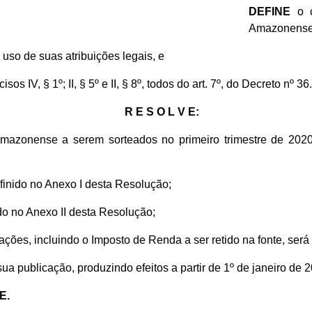
DEFINE
o c
Amazonense p
o uso de suas atribuições legais, e
os IV, § 1º; II, § 5º e II, § 8º, todos do art. 7º, do Decreto nº 
R E S O L V E:
zonense a serem sorteados no primeiro trimestre de 2020 t
finido no Anexo I desta Resolução;
do no Anexo II desta Resolução;
ações, incluindo o Imposto de Renda a ser retido na fonte, será
a publicação, produzindo efeitos a partir de 1º de janeiro de 2
E.