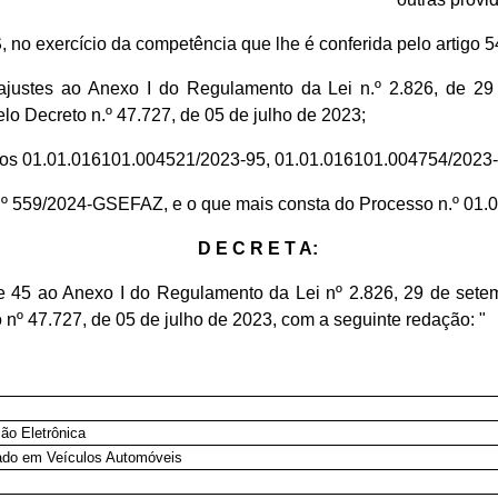
S
, no exercício da competência que lhe é conferida pelo artigo 5
justes ao Anexo I do Regulamento da Lei n.º 2.826, de 29 
elo Decreto n.º 47.727, de 05 de julho de 2023;
.os 01.01.016101.004521/2023-95, 01.01.016101.004754/2023
n.º 559/2024-GSEFAZ, e o que mais consta do Processo n.º 01
D E C R E T A:
e 45 ao Anexo I do Regulamento da Lei nº 2.826, 29 de setem
 nº 47.727, de 05 de julho de 2023, com a seguinte redação: "
ção Eletrônica
izado em Veículos Automóveis