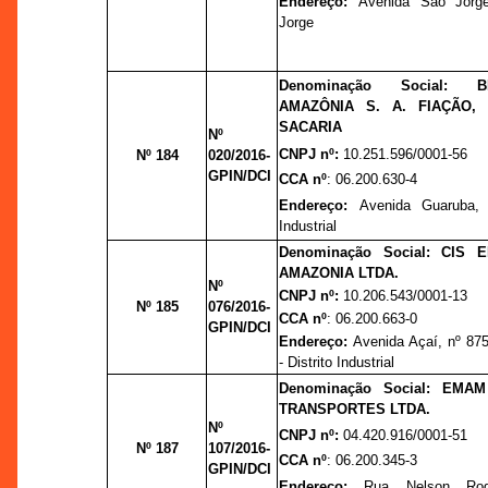
Endereço:
Avenida São Jorg
Jorge
Denominação Social: 
AMAZÔNIA S. A. FIAÇÃO,
SACARIA
Nº
CNPJ nº:
10.251.596/0001-56
Nº 184
020/2016-
GPIN/DCI
CCA nº
: 06.200.630-4
Endereço:
Avenida Guaruba, 
Industrial
Denominação Social:
CIS E
AMAZONIA LTDA.
Nº
CNPJ nº:
10.206.543/0001-13
Nº 185
076/2016-
CCA nº
: 06.200.663-0
GPIN/DCI
Endereço:
Avenida Açaí, nº 875
- Distrito Industrial
Denominação Social: EM
TRANSPORTES LTDA.
Nº
CNPJ nº:
04.420.916/0001-51
Nº 187
107/2016-
CCA nº
: 06.200.345-3
GPIN/DCI
Endereço:
Rua Nelson Rod