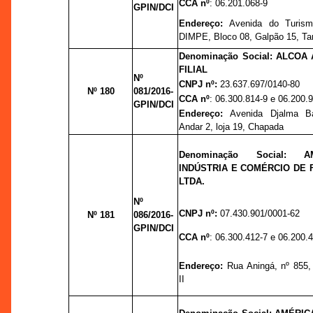
CCA nº
: 06.201.068-9
GPIN/DCI
Endereço:
Avenida do Turism
DIMPE, Bloco 08, Galpão 15, T
Denominação Social: ALCOA 
FILIAL
Nº
CNPJ nº:
23.637.697/0140-80
Nº 180
081/2016-
CCA nº
: 06.300.814-9 e 06.200.
GPIN/DCI
Endereço:
Avenida Djalma Ba
Andar 2, loja 19, Chapada
Denominação Social:
A
INDÚSTRIA E COMÉRCIO DE 
LTDA.
Nº
CNPJ nº:
07.430.901/0001-62
Nº 181
086/2016-
GPIN/DCI
CCA nº
: 06.300.412-7 e 06.200.
Endereço:
Rua Aningá, nº 855, D
II