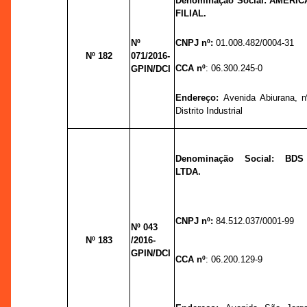
Denominação Social:
AMÉRICA
FILIAL.
Nº
CNPJ nº:
01.008.482/0004-31
Nº 182
071/2016-
CCA nº
: 06.300.245-0
GPIN/DCI
Endereço:
Avenida Abiurana, n
Distrito Industrial
Denominação Social: BD
LTDA.
CNPJ nº:
84.512.037/0001-99
Nº 043
Nº 183
/2016-
GPIN/DCI
CCA nº
: 06.200.129-9