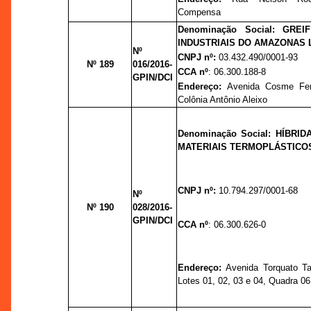
Compensa
Denominação Social: GRE
INDUSTRIAIS DO AMAZONAS 
Nº
CNPJ nº:
03.432.490/0001-93
Nº 189
016/2016-
CCA nº
: 06.300.188-8
GPIN/DCI
Endereço:
Avenida Cosme Ferr
Colônia Antônio Aleixo
Denominação Social: HÍBRID
MATERIAIS TERMOPLÁSTICOS
CNPJ nº:
10.794.297/0001-68
Nº
Nº 190
028/2016-
GPIN/DCI
CCA nº
: 06.300.626-0
Endereço:
Avenida Torquato Ta
Lotes 01, 02, 03 e 04, Quadra 06