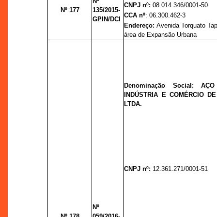
Nº
CNPJ nº:
08.014.346/0001-50
Nº 177
135/2015-
CCA nº
: 06.300.462-3
GPIN/DCI
Endereço:
Avenida Torquato Tap
área de Expansão Urbana
Denominação Social: AÇ
INDÚSTRIA E COMÉRCIO D
LTDA.
CNPJ nº:
12.361.271/0001-51
Nº
Nº 178
059/2016-