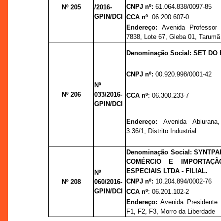
CNPJ nº:
61.064.838/0097-85
Nº 205
/2016-
GPIN/DCI
CCA nº
: 06.200.607-0
Endereço:
Avenida Professor
7838, Lote 67, Gleba 01, Tarumã
Denominação Social: SET DO
CNPJ nº:
00.920.998/0001-42
Nº
Nº 206
033/2016-
CCA nº
: 06.300.233-7
GPIN/DCI
Endereço:
Avenida Abiurana
3.36/1, Distrito Industrial
Denominação Social:
SYNTPAP
COMÉRCIO E IMPORTAÇÃ
ESPECIAIS LTDA - FILIAL.
Nº
CNPJ nº:
10.204.894/0002-76
Nº 208
060/2016-
GPIN/DCI
CCA nº
: 06.201.102-2
Endereço:
Avenida Presidente 
F1, F2, F3, Morro da Liberdade