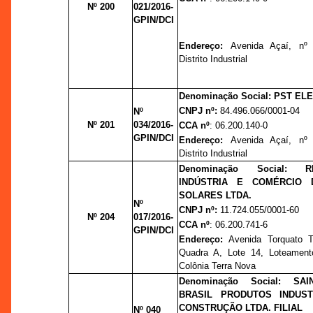
Nº 200
021/2016-
GPIN/DCI
Endereço:
Avenida Açaí, nº 
Distrito Industrial
Denominação Social: PST EL
CNPJ nº:
84.496.066/0001-04
Nº
Nº 201
034/2016-
CCA nº
: 06.200.140-0
GPIN/DCI
Endereço:
Avenida Açaí, nº 
Distrito Industrial
Denominação Social: 
INDÚSTRIA E COMÉRCIO 
SOLARES LTDA.
Nº
CNPJ nº:
11.724.055/0001-60
Nº 204
017/2016-
CCA nº
: 06.200.741-6
GPIN/DCI
Endereço:
Avenida Torquato T
Quadra A, Lote 14, Loteament
Colônia Terra Nova
Denominação Social:
SAI
BRASIL PRODUTOS INDUST
CONSTRUÇÃO LTDA. FILIAL
Nº 040