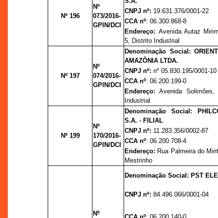
S.A.
Nº
CNPJ nº:
19.631.376/0001-22
Nº 196
073/2016-
CCA nº
: 06.300.868-8
GPIN/DCI
Endereço:
Avenida Autaz Mirim
5, Distrito Industrial
Denominação Social:
ORIEN
AMAZÔNIA LTDA.
Nº
CNPJ nº:
nº 05.830.195/0001-10
Nº 197
074/2016-
CCA nº
: 06.200.199-0
GPIN/DCI
Endereço:
Avenida Solimões, 
Industrial
Denominação Social: PHIL
S.A. - FILIAL
Nº
CNPJ nº:
11.283.356/0002-87
Nº 199
170/2016-
CCA nº
: 06.200.708-4
GPIN/DCI
Endereço:
Rua Palmeira do Mirit
Mestrinho
Denominação Social: PST EL
CNPJ nº:
84.496.066/0001-04
Nº
CCA nº
: 06.200.140-0