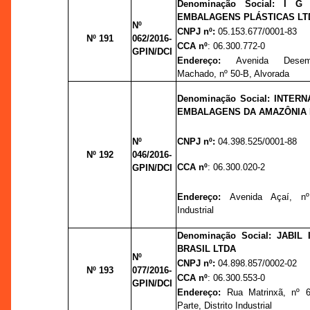
Denominação Social:
I G 
EMBALAGENS PLÁSTICAS LT
Nº
CNPJ nº:
05.153.677/0001-83
Nº 191
062/2016-
CCA nº
: 06.300.772-0
GPIN/DCI
Endereço:
Avenida Desem
Machado, nº 50-B, Alvorada
Denominação Social: INTER
EMBALAGENS DA AMAZÔNIA 
Nº
CNPJ nº:
04.398.525/0001-88
Nº 192
046/2016-
CCA nº
: 06.300.020-2
GPIN/DCI
Endereço:
Avenida Açaí, nº
Industrial
Denominação Social:
JABIL 
BRASIL LTDA
Nº
CNPJ nº:
04.898.857/0002-02
Nº 193
077/2016-
CCA nº
: 06.300.553-0
GPIN/DCI
Endereço:
Rua Matrinxã, nº 
Parte, Distrito Industrial