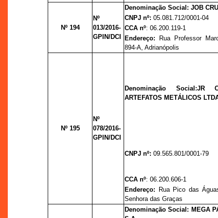
Denominação Social: JOB CR
CNPJ nº:
05.081.712/0001-04
Nº
Nº 194
013/2016-
CCA nº
: 06.200.119-1
GPIN/DCI
Endereço:
Rua Professor Mar
894-A, Adrianópolis
Denominação Social:
JR C
ARTEFATOS METÁLICOS LTDA
Nº
Nº 195
078/2016-
GPIN/DCI
CNPJ nº:
09.565.801/0001-79
CCA nº
: 06.200.606-1
Endereço:
Rua Pico das Água
Senhora das Graças
Denominação Social:
MEGA P