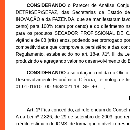
CONSIDERANDO
o Parecer de Análise Conju
DETRI/SER/SEFAZ, das Secretarias de Estad
INOVAÇÃO e da FAZENDA, que se manifestaram favoráv
cento) para 100% (cem por cento) e do diferimento na
para os produtos SECADOR PROFISSIONAL DE 
vigência de 03 (três) anos, podendo ser prorrogado po
competitividade que comprove a persistência das con
Regulamento, estabelecido no art. 18-a, §1º, III da L
produzindo e agregando valor no desenvolvimento do 
CONSIDERANDO
a solicitação contida no Ofíci
Desenvolvimento Econômico, Ciência, Tecnologia e In
01.01.016101.001963/2021-18 - SEDECTI,
Art. 1º
Fica concedido, ad referendum do Conselh
A da Lei nº 2.826, de 29 de setembro de 2003, que regu
crédito estímulo do ICMS, de forma que o nível corresp