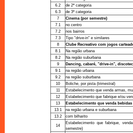
6.2
de 2ª categoria
6.3
de 3ª categoria
7
Cinema (por semestre)
7.1
no centro
7.2
nos bairros
7.3
Tipo "drive-in" e similares
8
Clube Recreativo com jogos cartead
8.1
Na região urbana
8.2
Na região suburbana
9
Dancing, cabaré, "drive-in", discote
9.1
na região urbana
9.2
na região suburbana
10
Boliche, por pista (trimestral)
11
Estabelecimento que venda armas, mun
12
Estabelecimento que fabrique e/ou vend
13
Estabelecimento que venda bebidas a
13.1
na região urbana e suburbana
13.2
com bilharito
Estabelecimento que fabrique, venda 
14
semestre)