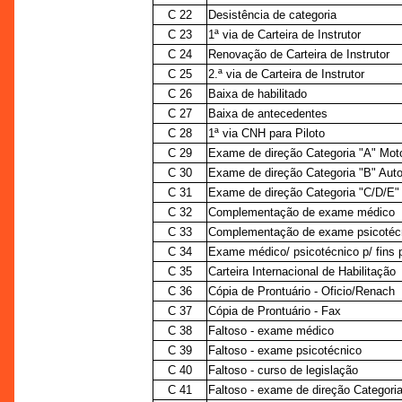
C 22
Desistência de categoria
C 23
1ª via de Carteira de Instrutor
C 24
Renovação de Carteira de Instrutor
C 25
2.ª via de Carteira de Instrutor
C 26
Baixa de habilitado
C 27
Baixa de antecedentes
C 28
1ª via CNH para Piloto
C 29
Exame de direção Categoria "A" Mot
C 30
Exame de direção Categoria "B" Aut
C 31
Exame de direção Categoria "C/D/E"
C 32
Complementação de exame médico
C 33
Complementação de exame psicotéc
C 34
Exame médico/ psicotécnico p/ fins
C 35
Carteira Internacional de Habilitação
C 36
Cópia de Prontuário - Oficio/Renach
C 37
Cópia de Prontuário - Fax
C 38
Faltoso - exame médico
C 39
Faltoso - exame psicotécnico
C 40
Faltoso - curso de legislação
C 41
Faltoso - exame de direção Categoria