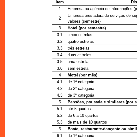
Item
Dis
1
Empresa ou agência de informações (p
Empresa prestadora de serviços de segu
2
valores (semestre)
3
Hotel (por semestre)
3.1
cinco estrelas
3.2
quatro estrelas
3.3
três estrelas
3.4
duas estrelas
3.5
uma estrela
3.6
sem estrela
4
Motel (por mês)
4.1
de 1ª categoria
4.2
de 2ª categoria
4.3
de 3ª categoria
5
Pensões, pousada e similares (por 
5.1
até 5 quartos
5.2
de 6 a 10 quartos
5.3
de mais de 10 quartos
6
Boate, restaurante-dançante ou simil
6.1
de 1ª categoria