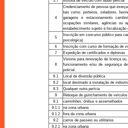
3.7
vistoria de veículo com laudo pericial
Credenciamento de pessoa que exerça
tais como: porteiros, zeladores, faxin
4
garagens e estacionamento cambist
ocupações similares, agências ou ag
estabelecimento sujeito à fiscalização e
Inscrição em concurso público para car
5
psicológica)
6
Inscrição com curso de formação de vi
7
Expedição de certificados e diplomas
Vistoria para renovação de licença ou,
8
funcionamento e/ou de segurança de 
policial.
8.1
Local de diversão pública
8.2
local destinado à instalação de indúst
8.3
Qualquer outra perícia
9
Reboque de guinchamento de veículos
9.1
caminhões, ônibus e assemelhados
9.1.1
na zona urbana
9.1.2
fora da zona urbana
9.2
carros de passeio ou utilitários
9.2.1
na zona urbana