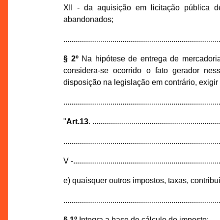
XII - da aquisição em licitação pública
abandonados;
...............................................................................
§ 2º
Na hipótese de entrega de mercadoria
considera-se ocorrido o fato gerador ne
disposição na legislação em contrário, exig
...............................................................................
"
Art.13
. ................................................................
...............................................................................
V -...........................................................................
e) quaisquer outros impostos, taxas, contrib
...............................................................................
§ 1º
Integra a base de cálculo do imposto: