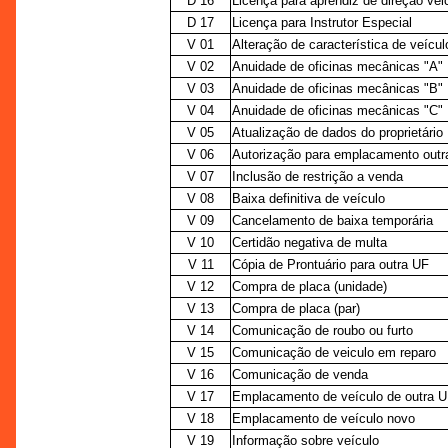
D 16
Licença para aprendiz de direção vei
D 17
Licença para Instrutor Especial
V 01
Alteração de característica de veícul
V 02
Anuidade de oficinas mecânicas "A"
V 03
Anuidade de oficinas mecânicas "B"
V 04
Anuidade de oficinas mecânicas "C"
V 05
Atualização de dados do proprietário
V 06
Autorização para emplacamento outr
V 07
Inclusão de restrição a venda
V 08
Baixa definitiva de veículo
V 09
Cancelamento de baixa temporária
V 10
Certidão negativa de multa
V 11
Cópia de Prontuário para outra UF
V 12
Compra de placa (unidade)
V 13
Compra de placa (par)
V 14
Comunicação de roubo ou furto
V 15
Comunicação de veiculo em reparo
V 16
Comunicação de venda
V 17
Emplacamento de veículo de outra 
V 18
Emplacamento de veículo novo
V 19
Informação sobre veículo