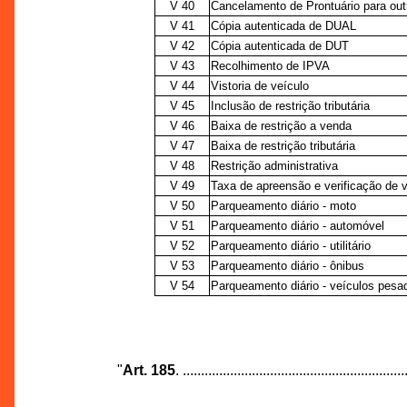
V 40
Cancelamento de Prontuário para ou
V 41
Cópia autenticada de DUAL
V 42
Cópia autenticada de DUT
V 43
Recolhimento de IPVA
V 44
Vistoria de veículo
V 45
Inclusão de restrição tributária
V 46
Baixa de restrição a venda
V 47
Baixa de restrição tributária
V 48
Restrição administrativa
V 49
Taxa de apreensão e verificação de 
V 50
Parqueamento diário - moto
V 51
Parqueamento diário - automóvel
V 52
Parqueamento diário - utilitário
V 53
Parqueamento diário - ônibus
V 54
Parqueamento diário - veículos pesa
"
Art. 185
. .............................................................