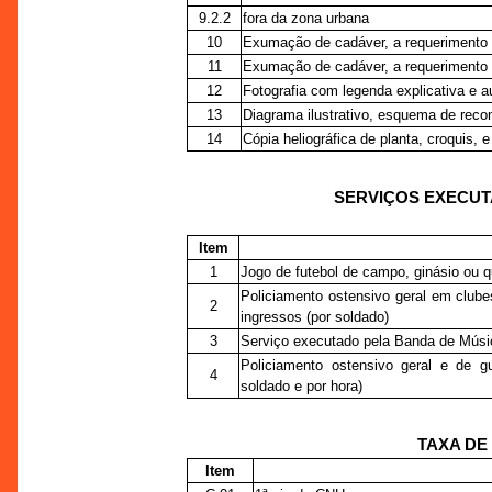
9.2.2
fora da zona urbana
10
Exumação de cadáver, a requerimento d
11
Exumação de cadáver, a requerimento da
12
Fotografia com legenda explicativa e a
13
Diagrama ilustrativo, esquema de recon
14
Cópia heliográfica de planta, croquis, e
SERVIÇOS EXECUT
Item
1
Jogo de futebol de campo, ginásio ou q
Policiamento ostensivo geral em club
2
ingressos (por soldado)
3
Serviço executado pela Banda de Música
Policiamento ostensivo geral e de g
4
soldado e por hora)
TAXA DE
Item