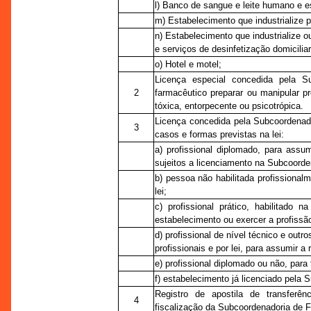
l) Banco de sangue e leite humano e e
m) Estabelecimento que industrialize p
n) Estabelecimento que industrialize o
e serviços de desinfetização domicilia
o) Hotel e motel;
Licença especial concedida pela Sub
2
farmacêutico preparar ou manipular p
tóxica, entorpecente ou psicotrópica.
Licença concedida pela Subcoordenado
3
casos e formas previstas na lei:
a) profissional diplomado, para assu
sujeitos a licenciamento na Subcoorde
b) pessoa não habilitada profissional
lei;
c) profissional prático, habilitado 
estabelecimento ou exercer a profissã
d) profissional de nível técnico e out
profissionais e por lei, para assumir a
e) profissional diplomado ou não, para 
f) estabelecimento já licenciado pela 
Registro de apostila de transferên
4
fiscalização da Subcoordenadoria de F