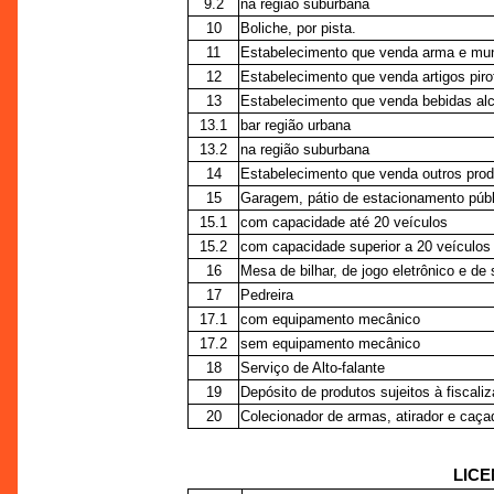
9.2
na região suburbana
10
Boliche, por pista.
11
Estabelecimento que venda arma e mun
12
Estabelecimento que venda artigos piro
13
Estabelecimento que venda bebidas alco
13.1
bar região urbana
13.2
na região suburbana
14
Estabelecimento que venda outros produ
15
Garagem, pátio de estacionamento públ
15.1
com capacidade até 20 veículos
15.2
com capacidade superior a 20 veículos
16
Mesa de bilhar, de jogo eletrônico e de 
17
Pedreira
17.1
com equipamento mecânico
17.2
sem equipamento mecânico
18
Serviço de Alto-falante
19
Depósito de produtos sujeitos à fiscali
20
Colecionador de armas, atirador e caça
LIC