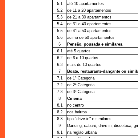
5.1
até 10 apartamentos
5.2
de 11 a 20 apartamentos
5.3
de 21 a 30 apartamentos
5.4
de 31 a 40 apartamentos
5.5
de 41 a 50 apartamentos
5.6
acima de 50 apartamentos
6
Pensão, pousada e similares.
6.1
até 5 quartos
6.2
de 6 a 10 quartos
6.3
mais de 10 quartos
7
Boate, restaurante-dançante ou simil
7.1
de 1ª Categoria
7.2
de 2ª Categoria
7.3
de 3ª Categoria
8
Cinema
8.1
no centro
8.2
nos bairros
8.3
tipo "drive-in" e similares
9
Dancing, cabaré, drive-in, discoteca, gri
9.1
na região urbana