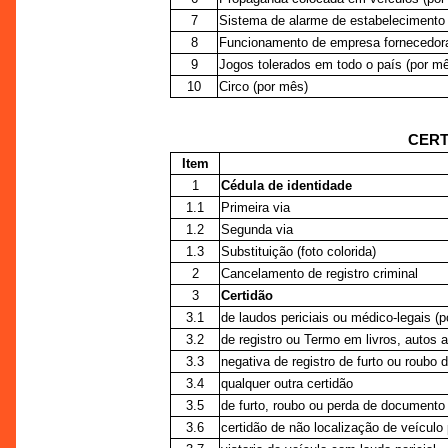
7
Sistema de alarme de estabelecimento fi
8
Funcionamento de empresa fornecedora,
9
Jogos tolerados em todo o país (por m
10
Circo (por mês)
CERT
Item
1
Cédula de identidade
1.1
Primeira via
1.2
Segunda via
1.3
Substituição (foto colorida)
2
Cancelamento de registro criminal
3
Certidão
3.1
de laudos periciais ou médico-legais (p
3.2
de registro ou Termo em livros, autos a
3.3
negativa de registro de furto ou roubo 
3.4
qualquer outra certidão
3.5
de furto, roubo ou perda de documento
3.6
certidão de não localização de veículo 