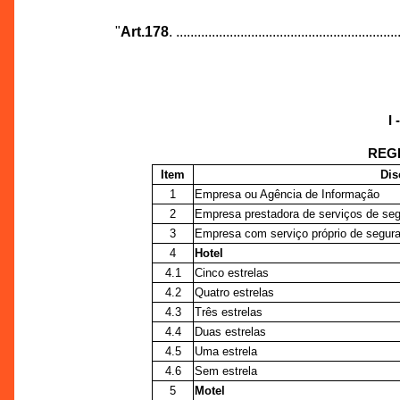
"
Art.178
. ..............................................................
I
REG
Item
Dis
1
Empresa ou Agência de Informação
2
Empresa prestadora de serviços de segu
3
Empresa com serviço próprio de segur
4
Hotel
4.1
Cinco estrelas
4.2
Quatro estrelas
4.3
Três estrelas
4.4
Duas estrelas
4.5
Uma estrela
4.6
Sem estrela
5
Motel