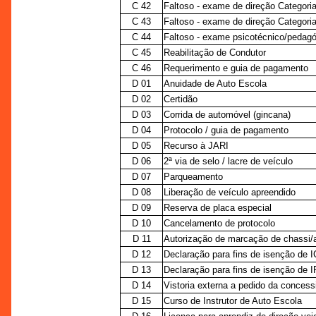
C 42
Faltoso - exame de direção Categoria
C 43
Faltoso - exame de direção Categori
C 44
Faltoso - exame psicotécnico/pedag
C 45
Reabilitação de Condutor
C 46
Requerimento e guia de pagamento
D 01
Anuidade de Auto Escola
D 02
Certidão
D 03
Corrida de automóvel (gincana)
D 04
Protocolo / guia de pagamento
D 05
Recurso à JARI
D 06
2ª via de selo / lacre de veículo
D 07
Parqueamento
D 08
Liberação de veículo apreendido
D 09
Reserva de placa especial
D 10
Cancelamento de protocolo
D 11
Autorização de marcação de chassi/
D 12
Declaração para fins de isenção de
D 13
Declaração para fins de isenção de I
D 14
Vistoria externa a pedido da concess
D 15
Curso de Instrutor de Auto Escola