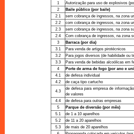
1
Autorização para uso de explosivos (p
2
Baile público (por baile)
2.1
sem cobrança de ingressos, na zona u
2.2
com cobrança de ingressos, na zona u
2.3
sem cobrança de ingressos, na zona s
2.4
Com cobrança de ingressos, na zona s
3
Barraca (por dia)
3.1
Para venda de artigos pirotécnicos
3.2
Para jogos diversos (de habilidade ou té
3.3
Para venda de bebidas alcoólicas em fei
4
Porte de arma de fogo (por ano e un
4.1
de defesa individual
4.2
de caça tipo cartucho
de defesa para empresa de informação,
4.3
de valores
4.4
de defesa para outras empresas
5
Parque de diversão (por mês)
5.1
de 1 a 10 aparelhos
5.2
de 11 a 20 aparelhos
5.3
de mais de 20 aparelhos
6
Propaganda colocada em veículos (por 