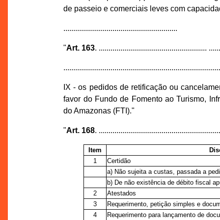
de passeio e comerciais leves com capacidad
..........................................................
"
Art. 163
. ....................................................... .....
...............................................................................
IX - os pedidos de retificação ou cancelame
favor do Fundo de Fomento ao Turismo, Infr
do Amazonas (FTI)."
"
Art. 168
. .............................................................
Item
Dis
1
Certidão
a) Não sujeita a custas, passada a pedi
b) De não existência de débito fiscal ap
2
Atestados
3
Requerimento, petição simples e docu
4
Requerimento para lançamento de docu