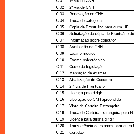
C 01
1ª via de CNH
C 02
2ª via de CNH
C 03
Renovação de CNH
C 04
Troca de categoria
C 05
Copia de Prontuário para outra UF
C 06
Solicitação de cópia de Prontuário d
C 07
Informação sobre condutor
C 08
Averbação de CNH
C 09
Exame médico
C 10
Exame psicotécnico
C 11
Curso de legislação
C 12
Marcação de exames
C 13
Atualização de Cadastro
C 14
2.ª via de Prontuário
C 15
Licença para dirigir
C 16
Liberação de CNH apreendida
C 17
Visto de Carteira Estrangeira
C 18
Troca de Carteira Estrangeira para N
C 19
Licença para turista dirigir
C 20
Transferência de exames para outra
C 21
Certidão