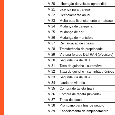
V 20
Liberação de veiculo apreendido
V 21
Licença para trafegar
V 22
Licenciamento anual
V 23
Multa para licenciamento em atraso
V 24
Mudança de categoria
V 25
Mudança de cor
V 26
Mudança de município
V 27
Remarcação de chassi
V 28
Transferência de propriedade
V 29
Vistoria fora do DETRAN (p/veiculo)
V 30
Segunda via de DUT
V 31
Taxa de guincho - automóvel
V 32
Taxa de guincho - caminhão / ônibus
V 33
Segunda via de DUAL
V 34
Laudo de vistoria
V 35
Compra de tarjeta (par)
V 36
Compra de tarjeta (unidade)
V 37
Troca de placa
V 38
Prontuário para fins de seguro
V 39
Cancelamento de emplacamento