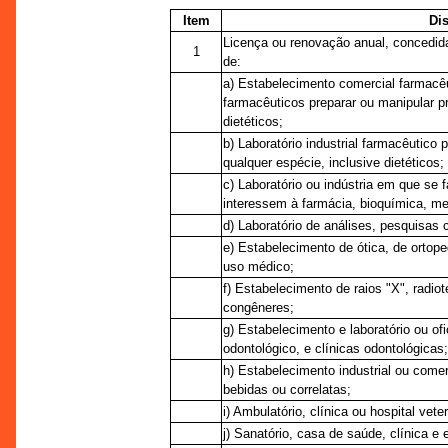
Item
Di
Licença ou renovação anual, concedid
1
de:
a) Estabelecimento comercial farmacêu
farmacêuticos preparar ou manipular p
dietéticos;
b) Laboratório industrial farmacêutico
qualquer espécie, inclusive dietéticos;
c) Laboratório ou indústria em que se
interessem à farmácia, bioquímica, med
d) Laboratório de análises, pesquisas 
e) Estabelecimento de ótica, de ortoped
uso médico;
f) Estabelecimento de raios "X", radiote
congêneres;
g) Estabelecimento e laboratório ou of
odontológico, e clínicas odontológicas;
h) Estabelecimento industrial ou comer
bebidas ou correlatas;
i) Ambulatório, clínica ou hospital veter
j) Sanatório, casa de saúde, clínica e