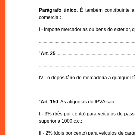
Parágrafo único.
É também contribuinte a 
comercial:
I - importe mercadorias ou bens do exterior, 
...............................................................................
"
Art. 25
. ...............................................................
...............................................................................
IV - o depositário de mercadoria a qualquer tí
...............................................................................
"
Art. 150
. As alíquotas do IPVA são:
I - 3% (três por cento) para veículos de pas
superior a 1000 c.c.;
II - 2% (dois por cento) para veículos de carga