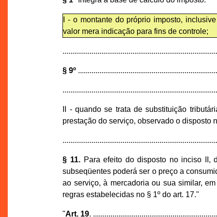
I - o montante do próprio imposto, inclusiv
valor mera indicação para fins de controle;
...............................................................................
§ 9º
........................................................................
...............................................................................
II - quando se trata de substituição tribut
prestação do serviço, observado o disposto n
...............................................................................
§ 11.
Para efeito do disposto no inciso II,
subseqüentes poderá ser o preço a consumid
ao serviço, à mercadoria ou sua similar, e
regras estabelecidas no § 1º do art. 17."
"
Art. 19
. ...............................................................