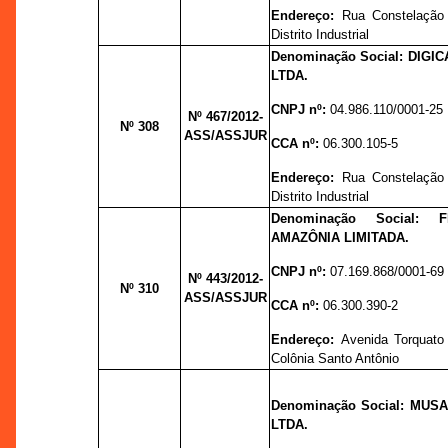
Endereço:
Rua Constelação
Distrito Industrial
Denominação Social: DIG
LTDA.
CNPJ nº:
04.986.110/0001-25
Nº 467/
2012-
Nº 308
ASS/ASSJUR
CCA nº:
06.300.105-5
Endereço:
Rua Constelação
Distrito Industrial
Denominação Social:
AMAZÔNIA LIMITADA.
CNPJ nº:
07.169.868/0001-69
Nº 443
/2012-
Nº 310
ASS/ASSJUR
CCA nº:
06.300.390-2
Endereço:
Avenida Torquato 
Colônia Santo Antônio
Denominação Social: MUS
LTDA.