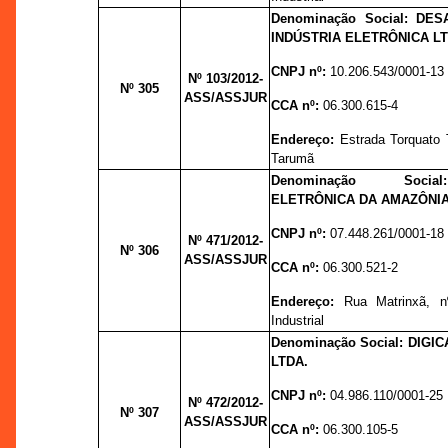
Denominação Social: DE
INDÚSTRIA ELETRÔNICA LT
CNPJ nº:
10.206.543/0001-13
Nº 103
/2012-
Nº 305
ASS/ASSJUR
CCA nº:
06.300.615-4
Endereço:
Estrada Torquato
Tarumã
Denominação Socia
ELETRÔNICA DA AMAZÔNIA
CNPJ nº:
07.448.261/0001-18
Nº 471
/2012-
Nº 306
ASS/ASSJUR
CCA nº:
06.300.521-2
Endereço:
Rua Matrinxã, n
Industrial
Denominação Social: DIG
LTDA.
CNPJ nº:
04.986.110/0001-25
Nº 472
/2012-
Nº 307
ASS/ASSJUR
CCA nº:
06.300.105-5