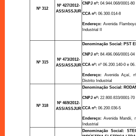
CNPJ nº:
04.944.068/0001-80
Nº 427
/2012-
Nº 312
ASS/ASSJUR
CCA nº:
06.300.014-8
Endereço:
Avenida Flamboyan
Industrial II
Denominação Social: PST 
CNPJ nº:
84.496.066/0001-04
Nº 473
/2012-
Nº 315
CCA nº:
nº 06.200.140-0 e 06
ASS/ASSJUR
Endereço:
Avenida Açaí, n
Distrito Industrial
Denominação Social: RODA
CNPJ nº:
22.800.833/0001-70
Nº 469
/2012-
Nº 318
CCA nº:
06.200.036-5
ASS/ASSJUR
Endereço:
Avenida Mandii,
Industrial
Denominação Social: ST