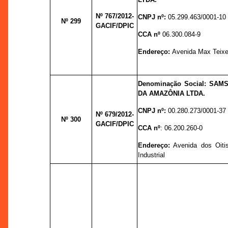
Nº 767
/2012-
CNPJ nº:
05.299.463/0001-10
Nº 299
GACIF/DPIC
CCA nº
06.300.084-9
Endereço:
Avenida Max Teixei
Denominação Social:
SAMS
DA AMAZÔNIA LTDA.
CNPJ nº:
00.280.273/0001-37
Nº 679
/2012-
Nº 300
GACIF/DPIC
CCA nº
:
06.200.260-0
Endereço:
Avenida dos Oitis
Industrial