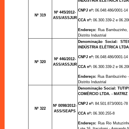
INDÚSTRIA ELETRICA LTDA
CNPJ nº:
06.048.486/0001-14
Nº 445
/2012-
Nº 319
ASS/ASSJUR
CCA nº:
06.300.339-2 e 06.20
Endereço:
Rua Bambuzinho, 
Distrito Industrial
Denominação Social: ST
INDÚSTRIA ELÉTRICA LTDA
CNPJ nº:
06.048.486/0001-14
Nº 446
/2012-
Nº 320
ASS/ASSJUR
CCA nº:
06.300.339-2 e 06.20
Endereço:
Rua Bambuzinho -
Distrito Industrial
Denominação Social: TUTI
COMÉRCIO LTDA. - MATRIZ
CNPJ nº:
84.501.873/0001-78
Nº 0098
/2012-
Nº 322
ASS/SEAPS
CCA nº:
06.300.255-8
Endereço:
Rua Rio Mutuzinho
Lote 16, Itacolomi - Armando