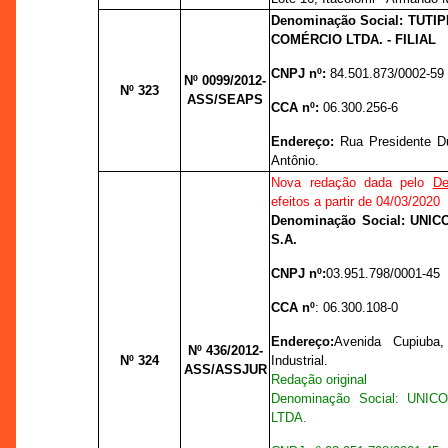
Denominação Social: TUTI
COMÉRCIO LTDA. - FILIAL
CNPJ nº:
84.501.873/0002-59
Nº 0099
/2012-
Nº 323
ASS/SEAPS
CCA nº:
06.300.256-6
Endereço:
Rua Presidente Du
Antônio.
Nova redação dada pelo
De
efeitos a partir de 04/03/2020
Denominação Social: UNI
S.A.
CNPJ nº:
03.951.798/0001-45
CCA nº
: 06.300.108-0
Endereço:
Avenida Cupiuba,
Nº 436
/2012-
Nº 324
Industrial.
ASS/ASSJUR
Redação original
Denominação Social: UNI
LTDA.