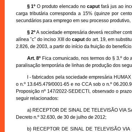
§ 1º
O produto elencado no
caput
fará jus ao in
carga tributária corresponda a 15% (quinze por cent
secundários para emprego em seu processo produtivo, no
§ 2º
A sociedade empresária deverá recolher contri
alínea "c" do inciso XIII do
caput
do art. 19, em substit
2.826, de 2003, a partir do início da fruição do benefício
Art. 8º
Fica comunicado, nos termos do § 3.º do a
paralisação temporária de linhas de produção dos segu
I - fabricados pela sociedade empresária HU
o n.º 13.645.479/0001-65 e no CCA sob o n.º 06.200.
Proposição nº 147/2022-SEDECTI, observado o prazo 
seguir relacionados:
a) RECEPTOR DE SINAL DE TELEVISÃO VIA SATÉL
Decreto n.º 32.630, de 30 de julho de 2012;
b) RECEPTOR DE SINAL DE TELEVISÃO VIA CAB