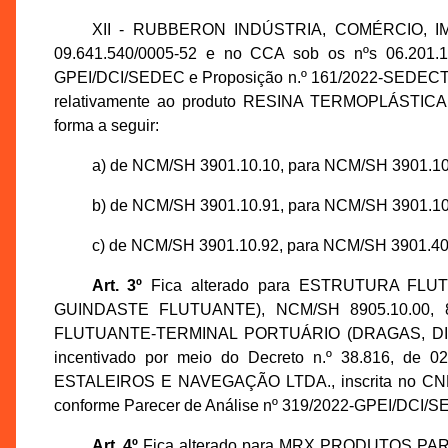
XII - RUBBERON INDÚSTRIA, COMÉRCIO, IM
09.641.540/0005-52 e no CCA sob os nºs 06.201.19
GPEI/DCI/SEDEC e Proposição n.º 161/2022-SEDECTI, i
relativamente ao produto RESINA TERMOPLÁS
forma a seguir:
a) de NCM/SH 3901.10.10, para NCM/SH 3901.10
b) de NCM/SH 3901.10.91, para NCM/SH 3901.10
c) de NCM/SH 3901.10.92, para NCM/SH 3901.40
Art. 3º
Fica alterado para ESTRUTURA FL
GUINDASTE FLUTUANTE), NCM/SH 8905.10.00, 89
FLUTUANTE-TERMINAL PORTUÁRIO (DRAGAS, DIQUE
incentivado por meio do Decreto n.º 38.816, de 0
ESTALEIROS E NAVEGAÇÃO LTDA., inscrita no CNPJ 
conforme Parecer de Análise nº 319/2022-GPEI/DCI/S
Art. 4º
Fica alterado para MRX PRODUTOS P