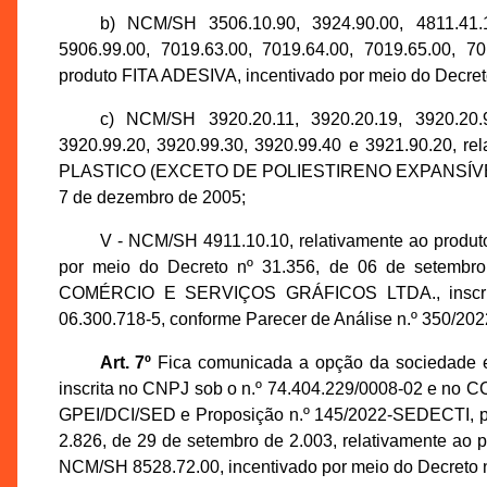
b) NCM/SH 3506.10.90, 3924.90.00, 4811.41.1
5906.99.00, 7019.63.00, 7019.64.00, 7019.65.00, 70
produto FITA ADESIVA, incentivado por meio do Decreto
c) NCM/SH 3920.20.11, 3920.20.19, 3920.20.9
3920.99.20, 3920.99.30, 3920.99.40 e 3921.90.20, 
PLASTICO (EXCETO DE POLIESTIRENO EXPANSÍVEL E A
7 de dezembro de 2005;
V - NCM/SH 4911.10.10, relativamente ao pr
por meio do Decreto nº 31.356, de 06 de setembr
COMÉRCIO E SERVIÇOS GRÁFICOS LTDA., inscrita
06.300.718-5, conforme Parecer de Análise n.º 350/
Art. 7º
Fica comunicada a opção da socieda
inscrita no CNPJ sob o n.º 74.404.229/0008-02 e no CC
GPEI/DCI/SED e Proposição n.º 145/2022-SEDECTI, pelo
2.826, de 29 de setembro de 2.003, relativament
NCM/SH 8528.72.00, incentivado por meio do Decreto n