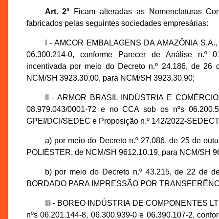
Art. 2º
Ficam alteradas as Nomenclaturas Co
fabricados pelas seguintes sociedades empresárias:
I - AMCOR EMBALAGENS DA AMAZÔNIA S.A., insc
06.300.214-0, conforme Parecer de Análise n.º 
incentivada por meio do Decreto n.º 24.186, de 26
NCM/SH 3923.30.00, para NCM/SH 3923.30.90;
II - ARMOR BRASIL INDÚSTRIA E COMÉRCIO D
08.979.043/0001-72 e no CCA sob os nºs 06.200.55
GPEI/DCI/SEDEC e Proposição n.º 142/2022-SEDECTI, 
a) por meio do Decreto n.º 27.086, de 25 de o
POLIÉSTER, de NCM/SH 9612.10.19, para NCM/SH 96
b) por meio do Decreto n.º 43.215, de 22 de
BORDADO PARA IMPRESSÃO POR TRANSFERÊNCIA TÉ
III - BOREO INDÚSTRIA DE COMPONENTES LTDA.,
nºs 06.201.144-8, 06.300.939-0 e 06.390.107-2, con