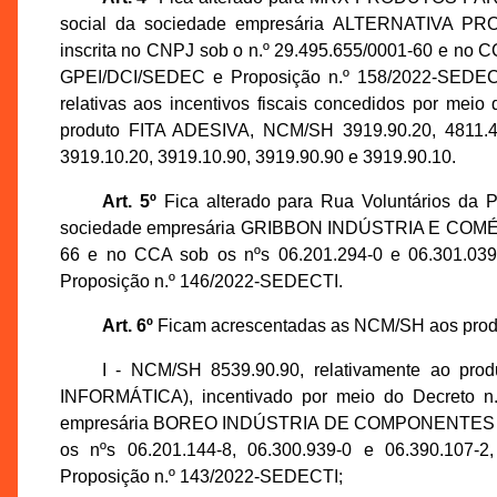
social da sociedade empresária ALTERNATIV
inscrita no CNPJ sob o n.º 29.495.655/0001-60 e no C
GPEI/DCI/SEDEC e Proposição n.º 158/2022-SEDECTI,
relativas aos incentivos fiscais concedidos por meio
produto FITA ADESIVA, NCM/SH 3919.90.20, 4811.41.
3919.10.20, 3919.10.90, 3919.90.90 e 3919.90.10.
Art. 5º
Fica alterado para Rua Voluntários da P
sociedade empresária GRIBBON INDÚSTRIA E COMÉRCI
66 e no CCA sob os nºs 06.201.294-0 e 06.301.039
Proposição n.º 146/2022-SEDECTI.
Art. 6º
Ficam acrescentadas as NCM/SH aos produt
I - NCM/SH 8539.90.90, relativamente a
INFORMÁTICA), incentivado por meio do Decreto n.
empresária BOREO INDÚSTRIA DE COMPONENTES LTDA.
os nºs 06.201.144-8, 06.300.939-0 e 06.390.107-
Proposição n.º 143/2022-SEDECTI;