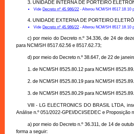
3. UNIDADE INTERNA DE PORTEIRO ELETRÔNICO
Vide
Decreto nº 45.986/22
- Alterou NCM/SH 8517.18.10 pa
4. UNIDADE EXTERNA DE PORTEIRO ELETRÔNIC
Vide
Decreto nº 45.986/22
- Alterou NCM/SH 8517.18.10 pa
c) por meio do Decreto n.º 34.336, de 24 de
para NCM/SH 8517.62.56 e 8517.62.73;
d) por meio do Decreto n.º 38.647, de 22 de j
1. de NCM/SH 8525.80.12 para NCM/SH 8525.89.
2. de NCM/SH 8525.80.19 para NCM/SH 8525.89.
3. de NCM/SH 8525.80.29 para NCM/SH 8525.89.
VIII - LG ELECTRONICS DO BRASIL LTDA, inscri
Análise n.º 051/2022-GPEI/DCI/SEDEC e Proposição n.
a) por meio do Decreto n.º 36.311, de 14 de
forma a seguir: