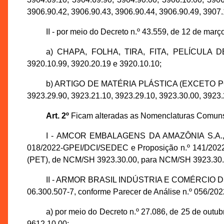
3906.90.42, 3906.90.43, 3906.90.44, 3906.90.49, 3907.
II - por meio do Decreto n.º 43.559, de 12 de març
a) CHAPA, FOLHA, TIRA, FITA, PELÍCULA 
3920.10.99, 3920.20.19 e 3920.10.10;
b) ARTIGO DE MATÉRIA PLÁSTICA (EXCETO P
3923.29.90, 3923.21.10, 3923.29.10, 3923.30.00, 3923.
Art. 2º
Ficam alteradas as Nomenclaturas Comuns
I - AMCOR EMBALAGENS DA AMAZÔNIA S.A., insc
018/2022-GPEI/DCI/SEDEC e Proposição n.º 141/2022-
(PET), de NCM/SH 3923.30.00, para NCM/SH 3923.30.
II - ARMOR BRASIL INDÚSTRIA E COMÉRCIO DE FI
06.300.507-7, conforme Parecer de Análise n.º 056/2
a) por meio do Decreto n.º 27.086, de 25 de o
9612.10.00;