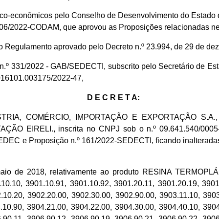
ico-econômicos pelo Conselho de Desenvolvimento do Estado 
 006/2022-CODAM, que aprovou as Proposições relacionadas ne
º do Regulamento aprovado pelo Decreto n.º 23.994, de 29 de d
io n.º 331/2022 - GAB/SEDECTI, subscrito pelo Secretário de 
.016101.003175/2022-47,
D E C R E T A:
TRIA, COMÉRCIO, IMPORTAÇÃO E EXPORTAÇÃO S.A., o t
IRELI., inscrita no CNPJ sob o n.º 09.641.540/0005-52
DEC e Proposição n.º 161/2022-SEDECTI, ficando inalteradas 
5 de maio de 2018, relativamente ao produto RESINA T
10, 3901.10.91, 3901.10.92, 3901.20.11, 3901.20.19, 3901.2
.10.20, 3902.20.00, 3902.30.00, 3902.90.00, 3903.11.10, 3903
.10.90, 3904.21.00, 3904.22.00, 3904.30.00, 3904.40.10, 3904
.90.11, 3906.90.12, 3906.90.19, 3906.90.21, 3906.90.22, 3906