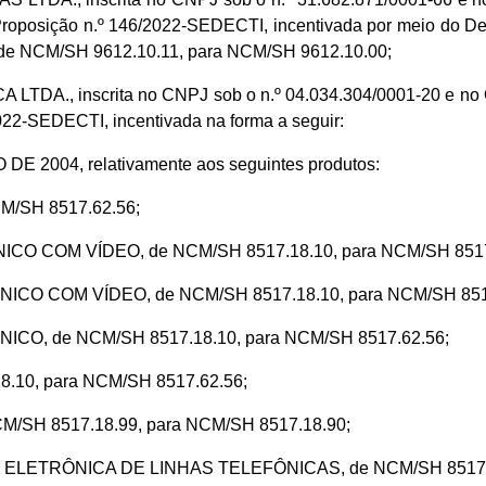
posição n.º 146/2022-SEDECTI, incentivada por meio do Decre
e NCM/SH 9612.10.11, para NCM/SH 9612.10.00;
A., inscrita no CNPJ sob o n.º 04.034.304/0001-20 e no CC
2-SEDECTI, incentivada na forma a seguir:
O DE 2004, relativamente aos seguintes produtos:
M/SH 8517.62.56;
O COM VÍDEO, de NCM/SH 8517.18.10, para NCM/SH 8517
O COM VÍDEO, de NCM/SH 8517.18.10, para NCM/SH 8517
O, de NCM/SH 8517.18.10, para NCM/SH 8517.62.56;
10, para NCM/SH 8517.62.56;
SH 8517.18.99, para NCM/SH 8517.18.90;
ETRÔNICA DE LINHAS TELEFÔNICAS, de NCM/SH 8517.62.