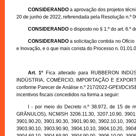
CONSIDERANDO
a aprovação dos projetos técn
20 de junho de 2022, referendada pela Resolução n.º
CONSIDERANDO
o disposto no § 1.º do art. 6.
CONSIDERANDO
a solicitação contida no Ofíc
e Inovação, e o que mais consta do Processo n. 01.01
Art. 1º
Fica alterado para RUBBERON INDÚS
INDÚSTRIA, COMÉRCIO, IMPORTAÇÃO E EXPORTAÇÃO E
conforme Parecer de Análise n.º 217/2022-GPEI/DCI/SE
incentivos fiscais concedidos na forma a seguir:
I - por meio do Decreto n.º 38.972, de 1
GRÂNULOS), NCM/SH 3206.11.30, 3207.10.90, 3901.10.
3901.90.20, 3901.90.30, 3901.90.90, 3902.10.10, 3902
3903.90.10, 3903.90.90, 3904.10.10, 3904.10.20, 3904
3904.69.10, 3904.69.90, 3904.90.00, 3906.10.00, 3906