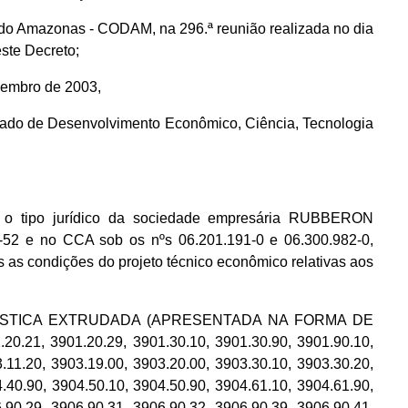
do Amazonas - CODAM, na 296.ª reunião realizada no dia
ste Decreto;
ezembro de 2003,
Estado de Desenvolvimento Econômico, Ciência, Tecnologia
ipo jurídico da sociedade empresária RUBBERON
 e no CCA sob os nºs 06.201.191-0 e 06.300.982-0,
as condições do projeto técnico econômico relativas aos
ERMOPLÁSTICA EXTRUDADA (APRESENTADA NA FORMA DE
0.21, 3901.20.29, 3901.30.10, 3901.30.90, 3901.90.10,
.11.20, 3903.19.00, 3903.20.00, 3903.30.10, 3903.30.20,
.40.90, 3904.50.10, 3904.50.90, 3904.61.10, 3904.61.90,
.90.29, 3906.90.31, 3906.90.32, 3906.90.39, 3906.90.41,