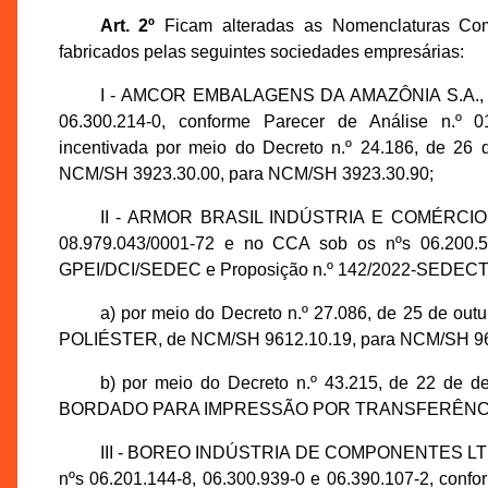
Art. 2º
Ficam alteradas as Nomenclaturas Co
fabricados pelas seguintes sociedades empresárias:
I - AMCOR EMBALAGENS DA AMAZÔNIA S.A., insc
06.300.214-0, conforme Parecer de Análise n.º 
incentivada por meio do Decreto n.º 24.186, de 26
NCM/SH 3923.30.00, para NCM/SH 3923.30.90;
II - ARMOR BRASIL INDÚSTRIA E COMÉRCIO D
08.979.043/0001-72 e no CCA sob os nºs 06.200.55
GPEI/DCI/SEDEC e Proposição n.º 142/2022-SEDECTI, 
a) por meio do Decreto n.º 27.086, de 25 de o
POLIÉSTER, de NCM/SH 9612.10.19, para NCM/SH 96
b) por meio do Decreto n.º 43.215, de 22 de
BORDADO PARA IMPRESSÃO POR TRANSFERÊNCIA TÉ
III - BOREO INDÚSTRIA DE COMPONENTES LTDA.,
nºs 06.201.144-8, 06.300.939-0 e 06.390.107-2, con