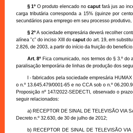
§ 1º
O produto elencado no
caput
fará jus ao in
carga tributária corresponda a 15% (quinze por cent
secundários para emprego em seu processo produtivo, no
§ 2º
A sociedade empresária deverá recolher contri
alínea "c" do inciso XIII do
caput
do art. 19, em substit
2.826, de 2003, a partir do início da fruição do benefício
Art. 8º
Fica comunicado, nos termos do § 3.º do a
paralisação temporária de linhas de produção dos segu
I - fabricados pela sociedade empresária HU
o n.º 13.645.479/0001-65 e no CCA sob o n.º 06.200.
Proposição nº 147/2022-SEDECTI, observado o prazo 
seguir relacionados:
a) RECEPTOR DE SINAL DE TELEVISÃO VIA SATÉL
Decreto n.º 32.630, de 30 de julho de 2012;
b) RECEPTOR DE SINAL DE TELEVISÃO VIA CAB