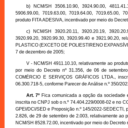
b) NCM/SH 3506.10.90, 3924.90.00, 4811.41.1
5906.99.00, 7019.63.00, 7019.64.00, 7019.65.00, 70
produto FITA ADESIVA, incentivado por meio do Decreto
c) NCM/SH 3920.20.11, 3920.20.19, 3920.20.9
3920.99.20, 3920.99.30, 3920.99.40 e 3921.90.20, 
PLASTICO (EXCETO DE POLIESTIRENO EXPANSÍVEL E A
7 de dezembro de 2005;
V - NCM/SH 4911.10.10, relativamente ao pr
por meio do Decreto nº 31.356, de 06 de setembr
COMÉRCIO E SERVIÇOS GRÁFICOS LTDA., inscrita
06.300.718-5, conforme Parecer de Análise n.º 350/
Art. 7º
Fica comunicada a opção da socieda
inscrita no CNPJ sob o n.º 74.404.229/0008-02 e no CC
GPEI/DCI/SED e Proposição n.º 145/2022-SEDECTI, pelo
2.826, de 29 de setembro de 2.003, relativament
NCM/SH 8528.72.00, incentivado por meio do Decreto n