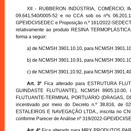
XII - RUBBERON INDÚSTRIA, COMÉRCIO, IM
09.641.540/0005-52 e no CCA sob os nºs 06.201.19
GPEI/DCI/SEDEC e Proposição n.º 161/2022-SEDECTI, i
relativamente ao produto RESINA TERMOPLÁS
forma a seguir:
a) de NCM/SH 3901.10.10, para NCM/SH 3901.10
b) de NCM/SH 3901.10.91, para NCM/SH 3901.10
c) de NCM/SH 3901.10.92, para NCM/SH 3901.40
Art. 3º
Fica alterado para ESTRUTURA FL
GUINDASTE FLUTUANTE), NCM/SH 8905.10.00, 89
FLUTUANTE-TERMINAL PORTUÁRIO (DRAGAS, DIQUE
incentivado por meio do Decreto n.º 38.816, de 0
ESTALEIROS E NAVEGAÇÃO LTDA., inscrita no CNPJ 
conforme Parecer de Análise nº 319/2022-GPEI/DCI/S
Art. 4º
Fica alterado para MRX PRODUTOS P