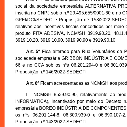
social da sociedade empresária ALTERNATIV
inscrita no CNPJ sob o n.º 29.495.655/0001-60 e no C
GPEI/DCI/SEDEC e Proposição n.º 158/2022-SEDECTI,
relativas aos incentivos fiscais concedidos por meio
produto FITA ADESIVA, NCM/SH 3919.90.20, 4811.41.
3919.10.20, 3919.10.90, 3919.90.90 e 3919.90.10.
Art. 5º
Fica alterado para Rua Voluntários da P
sociedade empresária GRIBBON INDÚSTRIA E COMÉRCI
66 e no CCA sob os nºs 06.201.294-0 e 06.301.039
Proposição n.º 146/2022-SEDECTI.
Art. 6º
Ficam acrescentadas as NCM/SH aos produt
I - NCM/SH 8539.90.90, relativamente a
INFORMÁTICA), incentivado por meio do Decreto n.
empresária BOREO INDÚSTRIA DE COMPONENTES LTDA.
os nºs 06.201.144-8, 06.300.939-0 e 06.390.107-
Proposição n.º 143/2022-SEDECTI;