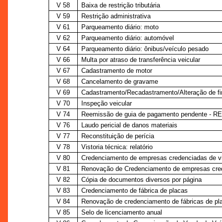
V 58
Baixa de restrição tributária
V 59
Restrição administrativa
V 61
Parqueamento diário: moto
V 62
Parqueamento diário: automóvel
V 64
Parqueamento diário: ônibus/veículo pesado
V 66
Multa por atraso de transferência veicular
V 67
Cadastramento de motor
V 68
Cancelamento de gravame
V 69
Cadastramento/Recadastramento/Alteração de fi
V 70
Inspeção veicular
V 74
Reemissão de guia de pagamento pendente - R
V 76
Laudo pericial de danos materiais
V 77
Reconstituição de perícia
V 78
Vistoria técnica: relatório
V 80
Credenciamento de empresas credenciadas de vi
V 81
Renovação de Credenciamento de empresas cred
V 82
Cópia de documentos diversos por página
V 83
Credenciamento de fábrica de placas
V 84
Renovação de credenciamento de fábricas de pl
V 85
Selo de licenciamento anual