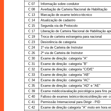
C 07
Informação sobre condutor
C 08
Averbação de Carteira Nacional de Habilitação
C 13
Marcação de exame teórico-técnico
C 14
Atualização de cadastro
C 15
Segunda via de Protocolo
C 17
Liberação de Carteira Nacional de Habilitação ap
C 19
Troca de carteira estrangeira para nacional
C 23
Desistência de categoria
C 24
1ª via de Carteira de Instrutor
C 26
2ª via de Carteira de Instrutor
C 30
Exame de direção: categoria "A"
C 31
Exame de direção: categoria "B"
C 32
Exame de direção: categoria "C/D/E"
C 33
Exame de direção: categoria "AB"
C 34
Exame de direção: categoria "AC"
C 35
Exame de direção: categoria "AD" e "AE"
C 39
Exame médico/avaliação psicológica para fins p
C 40
Faltoso de exames teórico-técnico/direção vei- c
C 41
Permissão Internacional para Dirigir - PID
C 42
Exame de direção categoria "A" moto em hora es