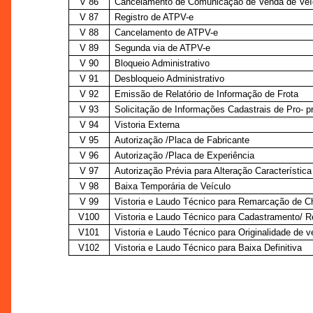
V 86
Cancelamento de Comunicação de Venda de Veí
V 87
Registro de ATPV-e
V 88
Cancelamento de ATPV-e
V 89
Segunda via de ATPV-e
V 90
Bloqueio Administrativo
V 91
Desbloqueio Administrativo
V 92
Emissão de Relatório de Informação de Frota
V 93
Solicitação de Informações Cadastrais de Pro- pr
V 94
Vistoria Externa
V 95
Autorização /Placa de Fabricante
V 96
Autorização /Placa de Experiência
V 97
Autorização Prévia para Alteração Característica
V 98
Baixa Temporária de Veículo
V 99
Vistoria e Laudo Técnico para Remarcação de C
V100
Vistoria e Laudo Técnico para Cadastramento/ 
V101
Vistoria e Laudo Técnico para Originalidade de v
V102
Vistoria e Laudo Técnico para Baixa Definitiva