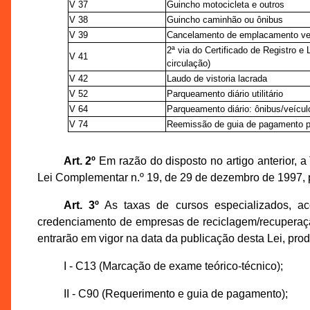
V 37
Guincho motocicleta e outros
V 38
Guincho caminhão ou ônibus
V 39
Cancelamento de emplacamento vei
2ª via do Certificado de Registro 
V 41
circulação)
V 42
Laudo de vistoria lacrada
V 52
Parqueamento diário utilitário
V 64
Parqueamento diário: ônibus/veícu
V 74
Reemissão de guia de pagamento 
Art. 2º
Em razão do disposto no artigo anterior, 
Lei Complementar n.º 19, de 29 de dezembro de 1997, p
Art. 3º
As taxas de cursos especializados, a
credenciamento de empresas de reciclagem/recuperação
entrarão em vigor na data da publicação desta Lei, produ
I - C13 (Marcação de exame teórico-técnico);
II - C90 (Requerimento e guia de pagamento);