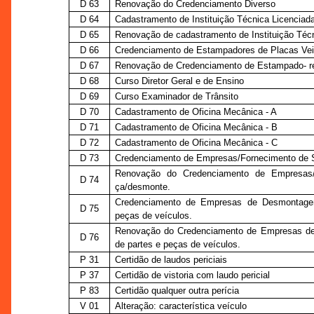
D 63
Renovação do Credenciamento Diverso
D 64
Cadastramento de Instituição Técnica Licenciada
D 65
Renovação de cadastramento de Instituição Técn
D 66
Credenciamento de Estampadores de Placas Vei
D 67
Renovação de Credenciamento de Estampado- re
D 68
Curso Diretor Geral e de Ensino
D 69
Curso Examinador de Trânsito
D 70
Cadastramento de Oficina Mecânica - A
D 71
Cadastramento de Oficina Mecânica - B
D 72
Cadastramento de Oficina Mecânica - C
D 73
Credenciamento de Empresas/Fornecimento de S
Renovação do Credenciamento de Empresas/
D 74
ça/desmonte.
Credenciamento de Empresas de Desmontagem
D 75
peças de veículos.
Renovação do Credenciamento de Empresas d
D 76
de partes e peças de veículos.
P 31
Certidão de laudos periciais
P 37
Certidão de vistoria com laudo pericial
P 83
Certidão qualquer outra perícia
V 01
Alteração: característica veículo