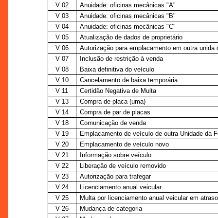
V 02
Anuidade: oficinas mecânicas "A"
V 03
Anuidade: oficinas mecânicas "B"
V 04
Anuidade: oficinas mecânicas "C"
V 05
Atualização de dados de proprietário
V 06
Autorização para emplacamento em outra unida 
V 07
Inclusão de restrição à venda
V 08
Baixa definitiva do veículo
V 10
Cancelamento de baixa temporária
V 11
Certidão Negativa de Multa
V 13
Compra de placa (uma)
V 14
Compra de par de placas
V 18
Comunicação de venda
V 19
Emplacamento de veículo de outra Unidade da 
V 20
Emplacamento de veículo novo
V 21
Informação sobre veículo
V 22
Liberação de veículo removido
V 23
Autorização para trafegar
V 24
Licenciamento anual veicular
V 25
Multa por licenciamento anual veicular em atraso
V 26
Mudança de categoria