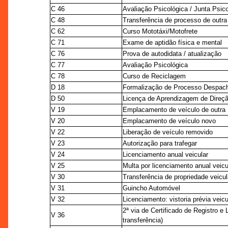
C 46
Avaliação Psicológica / Junta Psic
C 48
Transferência de processo de outr
C 62
Curso Mototáxi/Motofrete
C 71
Exame de aptidão física e mental
C 76
Prova de autodidata / atualização
C 77
Avaliação Psicológica
C 78
Curso de Reciclagem
D 18
Formalização de Processo Despac
D 50
Licença de Aprendizagem de Direçã
V 19
Emplacamento de veículo de outra
V 20
Emplacamento de veículo novo
V 22
Liberação de veículo removido
V 23
Autorização para trafegar
V 24
Licenciamento anual veicular
V 25
Multa por licenciamento anual veic
V 30
Transferência de propriedade veicul
V 31
Guincho Automóvel
V 32
Licenciamento: vistoria prévia veicu
2ª via de Certificado de Registro 
V 36
transferência)