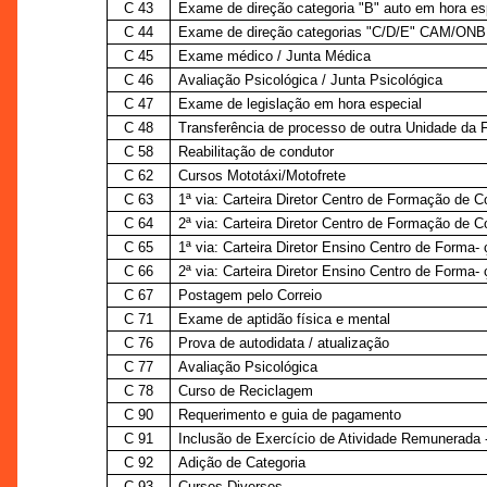
C 43
Exame de direção categoria "B" auto em hora es
C 44
Exame de direção categorias "C/D/E" CAM/ONB 
C 45
Exame médico / Junta Médica
C 46
Avaliação Psicológica / Junta Psicológica
C 47
Exame de legislação em hora especial
C 48
Transferência de processo de outra Unidade da 
C 58
Reabilitação de condutor
C 62
Cursos Mototáxi/Motofrete
C 63
1ª via: Carteira Diretor Centro de Formação de 
C 64
2ª via: Carteira Diretor Centro de Formação de 
C 65
1ª via: Carteira Diretor Ensino Centro de Forma-
C 66
2ª via: Carteira Diretor Ensino Centro de Forma-
C 67
Postagem pelo Correio
C 71
Exame de aptidão física e mental
C 76
Prova de autodidata / atualização
C 77
Avaliação Psicológica
C 78
Curso de Reciclagem
C 90
Requerimento e guia de pagamento
C 91
Inclusão de Exercício de Atividade Remunerada
C 92
Adição de Categoria
C 93
Cursos Diversos