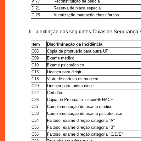
V 77
Reconstituição de perícia
D 21
Reserva de placa especial
D 25
Autorização marcação chassi/autos
II - a extinção das seguintes Taxas de Segurança
Item
Discriminação da Incidência
C05
Cópia de prontuário para outra UF
C09
Exame médico
C10
Exame psicotécnico
C16
Licença para dirigir
C18
Visto de carteira estrangeira
C20
Licença para turista dirigir
C22
Certidão
C36
Cópia de Prontuário: oficio/RENACH
C37
Complementação de exame medico
C38
Complementação de exame psicotécnico
C54
Faltoso: exame direção categoria "A"
C55
Faltoso: exame direção categoria "B"
C56
Faltoso: exame direção categoria "C/D/E"