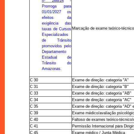
nº 268/24
-
Prorroga para
01/01/2027 os
efeitos da
exigência das
Marcação de exame teórico-técnic
taxas de Cursos
Especializados
de Trânsito
promovidos pelo
Departamento
Estadual de
Trânsito do
Amazonas.
C 30
Exame de direção: categoria "A"
C 31
Exame de direção: categoria "B"
C 33
Exame de direção: categoria "AB"
C 34
Exame de direção: categoria "AC"
C 35
Exame de direção: categoria "AD" 
C 39
Exame médico/avaliação psicológic
C 40
Faltoso de exames teórico-técnico/d
C 41
Permissão Internacional para Dirigir
C 45
Exame médico / Junta Médica