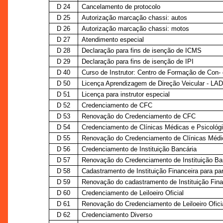
D 24
Cancelamento de protocolo
D 25
Autorização marcação chassi: autos
D 26
Autorização marcação chassi: motos
D 27
Atendimento especial
D 28
Declaração para fins de isenção de ICMS
D 29
Declaração para fins de isenção de IPI
D 40
Curso de Instrutor: Centro de Formação de Con- 
D 50
Licença Aprendizagem de Direção Veicular - LA
D 51
Licença para instrutor especial
D 52
Credenciamento de CFC
D 53
Renovação do Credenciamento de CFC
D 54
Credenciamento de Clínicas Médicas e Psicológi
D 55
Renovação do Credenciamento de Clínicas Médic
D 56
Credenciamento de Instituição Bancária
D 57
Renovação do Credenciamento de Instituição Ba
D 58
Cadastramento de Instituição Financeira para pa
D 59
Renovação do cadastramento de Instituição Fina
D 60
Credenciamento de Leiloeiro Oficial
D 61
Renovação do Credenciamento de Leiloeiro Ofici
D 62
Credenciamento Diverso