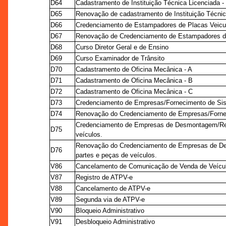
D64
Cadastramento de Instituição Técnica Licenciada -
D65
Renovação de cadastramento de Instituição Técnic
D66
Credenciamento de Estampadores de Placas Veicu
D67
Renovação de Credenciamento de Estampadores de
D68
Curso Diretor Geral e de Ensino
D69
Curso Examinador de Trânsito
D70
Cadastramento de Oficina Mecânica - A
D71
Cadastramento de Oficina Mecânica - B
D72
Cadastramento de Oficina Mecânica - C
D73
Credenciamento de Empresas/Fornecimento de Sis
D74
Renovação do Credenciamento de Empresas/Fornec
Credenciamento de Empresas de Desmontagem/Rec
D75
veículos.
Renovação do Credenciamento de Empresas de D
D76
partes e peças de veículos.
V86
Cancelamento de Comunicação de Venda de Veícu
V87
Registro de ATPV-e
V88
Cancelamento de ATPV-e
V89
Segunda via de ATPV-e
V90
Bloqueio Administrativo
V91
Desbloqueio Administrativo