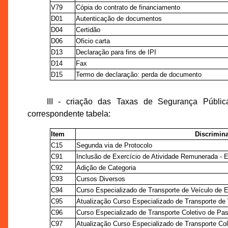
V79
Cópia do contrato de financiamento
D01
Autenticação de documentos
D04
Certidão
D06
Oficio carta
D13
Declaração para fins de IPI
D14
Fax
D15
Termo de declaração: perda de documento
III - criação das Taxas de Segurança Públi
correspondente tabela:
Item
Discrimin
C15
Segunda via de Protocolo
C91
Inclusão de Exercício de Atividade Remunerada -
C92
Adição de Categoria
C93
Cursos Diversos
C94
Curso Especializado de Transporte de Veículo de 
C95
Atualização Curso Especializado de Transporte de
C96
Curso Especializado de Transporte Coletivo de Pa
C97
Atualização Curso Especializado de Transporte Co