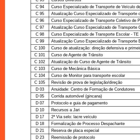
C 94
Curso Especializado de Transporte de Veículo 
C 95
Atualização Curso Especializado de Transporte 
C 96
Curso Especializado de Transporte Coletivo de 
C 97
Atualização Curso Especializado de Transporte 
C 98
Curso Especializado de Transporte Escolar - TE
C 99
Atualização Curso Especializado de Transporte 
C 100
Curso de atualização: direção defensiva e primei
C 101
Curso de Agente de Trânsito
C 102
Atualização do Curso de Agente de Trânsito
C 103
Curso de Mecânica Básica
C 104
Curso de Monitor para transporte escolar
C 105
Revisão de prova de legislação/direção
D 03
Anuidade: Centro de Formação de Condutores
D 05
Corrida automóvel (gincana)
D 07
Protocolo e guia de pagamento
D 10
Recursos a Jari
D 17
2ª Via selo: lacre veículo
D 18
Formalização de Processo Despachante
D 21
Reserva de placa especial
D 23
Reemissão de protocolo