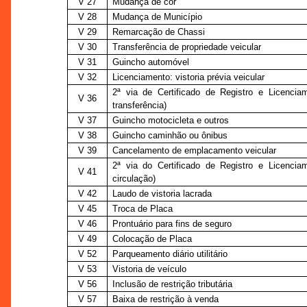
V 27
Mudança de cor
V 28
Mudança de Município
V 29
Remarcação de Chassi
V 30
Transferência de propriedade veicular
V 31
Guincho automóvel
V 32
Licenciamento: vistoria prévia veicular
2ª via de Certificado de Registro e Licenci
V 36
transferência)
V 37
Guincho motocicleta e outros
V 38
Guincho caminhão ou ônibus
V 39
Cancelamento de emplacamento veicular
2ª via do Certificado de Registro e Licenci
V 41
circulação)
V 42
Laudo de vistoria lacrada
V 45
Troca de Placa
V 46
Prontuário para fins de seguro
V 49
Colocação de Placa
V 52
Parqueamento diário utilitário
V 53
Vistoria de veículo
V 56
Inclusão de restrição tributária
V 57
Baixa de restrição à venda