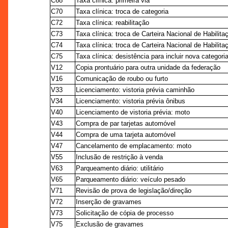
C68
Taxa clínica: primeira via
C70
Taxa clínica: troca de categoria
C72
Taxa clínica: reabilitação
C73
Taxa clínica: troca de Carteira Nacional de Habilita
C74
Taxa clínica: troca de Carteira Nacional de Habilitaç
C75
Taxa clínica: desistência para incluir nova categori
V12
Copia prontuário para outra unidade da federação
V16
Comunicação de roubo ou furto
V33
Licenciamento: vistoria prévia caminhão
V34
Licenciamento: vistoria prévia ônibus
V40
Licenciamento de vistoria prévia: moto
V43
Compra de par tarjetas automóvel
V44
Compra de uma tarjeta automóvel
V47
Cancelamento de emplacamento: moto
V55
Inclusão de restrição à venda
V63
Parqueamento diário: utilitário
V65
Parqueamento diário: veículo pesado
V71
Revisão de prova de legislação/direção
V72
Inserção de gravames
V73
Solicitação de cópia de processo
V75
Exclusão de gravames