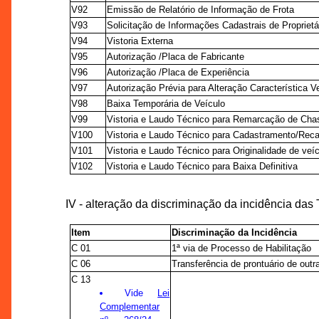
V92
Emissão de Relatório de Informação de Frota
V93
Solicitação de Informações Cadastrais de Proprietá
V94
Vistoria Externa
V95
Autorização /Placa de Fabricante
V96
Autorização /Placa de Experiência
V97
Autorização Prévia para Alteração Característica Ve
V98
Baixa Temporária de Veículo
V99
Vistoria e Laudo Técnico para Remarcação de Cha
V100
Vistoria e Laudo Técnico para Cadastramento/Rec
V101
Vistoria e Laudo Técnico para Originalidade de veí
V102
Vistoria e Laudo Técnico para Baixa Definitiva
IV - alteração da discriminação da incidência da
Item
Discriminação da Incidência
C 01
1ª via de Processo de Habilitação
C 06
Transferência de prontuário de out
C 13
Vide
Lei
Complementar