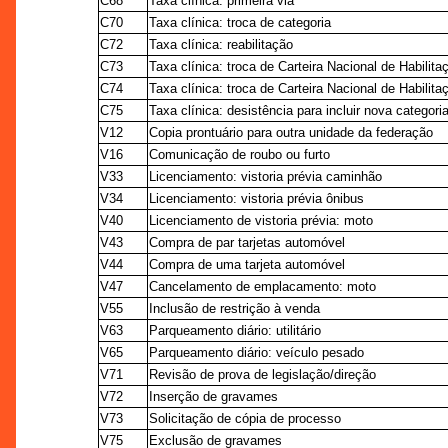
C68
Taxa clínica: primeira via
C70
Taxa clínica: troca de categoria
C72
Taxa clínica: reabilitação
C73
Taxa clínica: troca de Carteira Nacional de Habilita
C74
Taxa clínica: troca de Carteira Nacional de Habilitaç
C75
Taxa clínica: desistência para incluir nova categori
V12
Copia prontuário para outra unidade da federação
V16
Comunicação de roubo ou furto
V33
Licenciamento: vistoria prévia caminhão
V34
Licenciamento: vistoria prévia ônibus
V40
Licenciamento de vistoria prévia: moto
V43
Compra de par tarjetas automóvel
V44
Compra de uma tarjeta automóvel
V47
Cancelamento de emplacamento: moto
V55
Inclusão de restrição à venda
V63
Parqueamento diário: utilitário
V65
Parqueamento diário: veículo pesado
V71
Revisão de prova de legislação/direção
V72
Inserção de gravames
V73
Solicitação de cópia de processo
V75
Exclusão de gravames