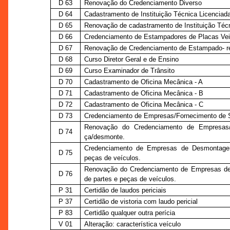
D 63
Renovação do Credenciamento Diverso
D 64
Cadastramento de Instituição Técnica Licenciada
D 65
Renovação de cadastramento de Instituição Técn
D 66
Credenciamento de Estampadores de Placas Vei
D 67
Renovação de Credenciamento de Estampado- re
D 68
Curso Diretor Geral e de Ensino
D 69
Curso Examinador de Trânsito
D 70
Cadastramento de Oficina Mecânica - A
D 71
Cadastramento de Oficina Mecânica - B
D 72
Cadastramento de Oficina Mecânica - C
D 73
Credenciamento de Empresas/Fornecimento de S
Renovação do Credenciamento de Empresas/
D 74
ça/desmonte.
Credenciamento de Empresas de Desmontagem
D 75
peças de veículos.
Renovação do Credenciamento de Empresas d
D 76
de partes e peças de veículos.
P 31
Certidão de laudos periciais
P 37
Certidão de vistoria com laudo pericial
P 83
Certidão qualquer outra perícia
V 01
Alteração: característica veículo