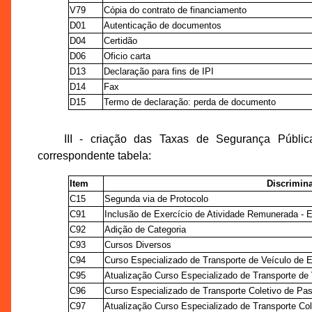
V79
Cópia do contrato de financiamento
D01
Autenticação de documentos
D04
Certidão
D06
Oficio carta
D13
Declaração para fins de IPI
D14
Fax
D15
Termo de declaração: perda de documento
III - criação das Taxas de Segurança Públi
correspondente tabela:
Item
Discrimin
C15
Segunda via de Protocolo
C91
Inclusão de Exercício de Atividade Remunerada -
C92
Adição de Categoria
C93
Cursos Diversos
C94
Curso Especializado de Transporte de Veículo de 
C95
Atualização Curso Especializado de Transporte de
C96
Curso Especializado de Transporte Coletivo de Pa
C97
Atualização Curso Especializado de Transporte Co