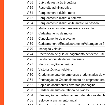
V 58
Baixa de restrição tributária
V 59
Restrição administrativa
V 61
Parqueamento diário: moto
V 62
Parqueamento diário: automóvel
V 64
Parqueamento diário: ônibus/veículo pesado
V 66
Multa por atraso de transferência veicular
V 67
Cadastramento de motor
V 68
Cancelamento de gravame
V 69
Cadastramento/Recadastramento/Alteração de fi
V 70
Inspeção veicular
V 74
Reemissão de guia de pagamento pendente - R
V 76
Laudo pericial de danos materiais
V 77
Reconstituição de perícia
V 78
Vistoria técnica: relatório
V 80
Credenciamento de empresas credenciadas de vi
V 81
Renovação de Credenciamento de empresas cred
V 82
Cópia de documentos diversos por página
V 83
Credenciamento de fábrica de placas
V 84
Renovação de credenciamento de fábricas de pl
V 85
Selo de licenciamento anual