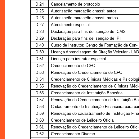
D 24
Cancelamento de protocolo
D 25
Autorização marcação chassi: autos
D 26
Autorização marcação chassi: motos
D 27
Atendimento especial
D 28
Declaração para fins de isenção de ICMS
D 29
Declaração para fins de isenção de IPI
D 40
Curso de Instrutor: Centro de Formação de Con- 
D 50
Licença Aprendizagem de Direção Veicular - LA
D 51
Licença para instrutor especial
D 52
Credenciamento de CFC
D 53
Renovação do Credenciamento de CFC
D 54
Credenciamento de Clínicas Médicas e Psicológi
D 55
Renovação do Credenciamento de Clínicas Médic
D 56
Credenciamento de Instituição Bancária
D 57
Renovação do Credenciamento de Instituição Ba
D 58
Cadastramento de Instituição Financeira para pa
D 59
Renovação do cadastramento de Instituição Fina
D 60
Credenciamento de Leiloeiro Oficial
D 61
Renovação do Credenciamento de Leiloeiro Ofici
D 62
Credenciamento Diverso