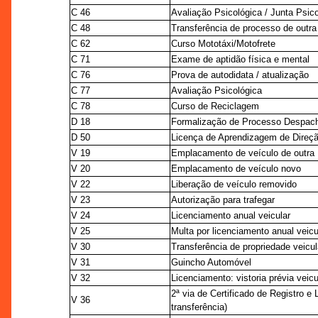
C 46
Avaliação Psicológica / Junta Psic
C 48
Transferência de processo de outr
C 62
Curso Mototáxi/Motofrete
C 71
Exame de aptidão física e mental
C 76
Prova de autodidata / atualização
C 77
Avaliação Psicológica
C 78
Curso de Reciclagem
D 18
Formalização de Processo Despac
D 50
Licença de Aprendizagem de Direçã
V 19
Emplacamento de veículo de outra
V 20
Emplacamento de veículo novo
V 22
Liberação de veículo removido
V 23
Autorização para trafegar
V 24
Licenciamento anual veicular
V 25
Multa por licenciamento anual veic
V 30
Transferência de propriedade veicul
V 31
Guincho Automóvel
V 32
Licenciamento: vistoria prévia veicu
2ª via de Certificado de Registro 
V 36
transferência)