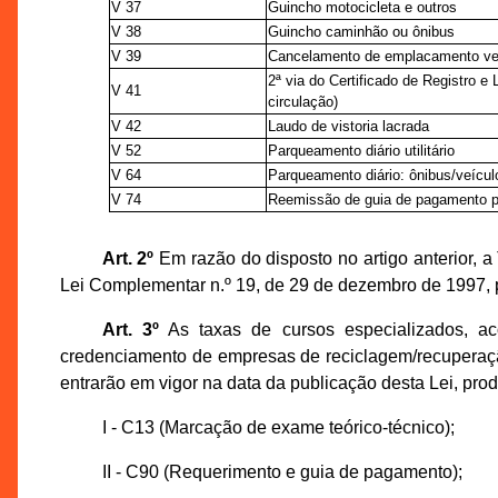
V 37
Guincho motocicleta e outros
V 38
Guincho caminhão ou ônibus
V 39
Cancelamento de emplacamento vei
2ª via do Certificado de Registro 
V 41
circulação)
V 42
Laudo de vistoria lacrada
V 52
Parqueamento diário utilitário
V 64
Parqueamento diário: ônibus/veícu
V 74
Reemissão de guia de pagamento 
Art. 2º
Em razão do disposto no artigo anterior, 
Lei Complementar n.º 19, de 29 de dezembro de 1997, p
Art. 3º
As taxas de cursos especializados, a
credenciamento de empresas de reciclagem/recuperação
entrarão em vigor na data da publicação desta Lei, produ
I - C13 (Marcação de exame teórico-técnico);
II - C90 (Requerimento e guia de pagamento);