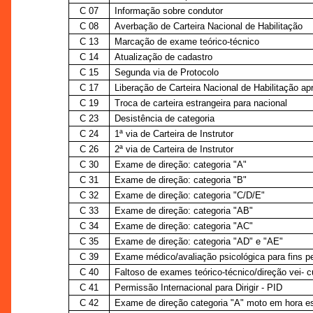
C 07
Informação sobre condutor
C 08
Averbação de Carteira Nacional de Habilitação
C 13
Marcação de exame teórico-técnico
C 14
Atualização de cadastro
C 15
Segunda via de Protocolo
C 17
Liberação de Carteira Nacional de Habilitação ap
C 19
Troca de carteira estrangeira para nacional
C 23
Desistência de categoria
C 24
1ª via de Carteira de Instrutor
C 26
2ª via de Carteira de Instrutor
C 30
Exame de direção: categoria "A"
C 31
Exame de direção: categoria "B"
C 32
Exame de direção: categoria "C/D/E"
C 33
Exame de direção: categoria "AB"
C 34
Exame de direção: categoria "AC"
C 35
Exame de direção: categoria "AD" e "AE"
C 39
Exame médico/avaliação psicológica para fins p
C 40
Faltoso de exames teórico-técnico/direção vei- c
C 41
Permissão Internacional para Dirigir - PID
C 42
Exame de direção categoria "A" moto em hora es