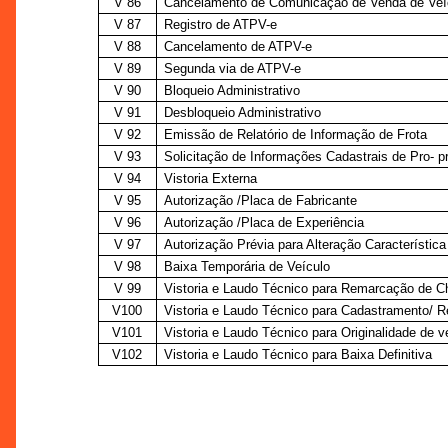
V 86
Cancelamento de Comunicação de Venda de Veí
V 87
Registro de ATPV-e
V 88
Cancelamento de ATPV-e
V 89
Segunda via de ATPV-e
V 90
Bloqueio Administrativo
V 91
Desbloqueio Administrativo
V 92
Emissão de Relatório de Informação de Frota
V 93
Solicitação de Informações Cadastrais de Pro- pr
V 94
Vistoria Externa
V 95
Autorização /Placa de Fabricante
V 96
Autorização /Placa de Experiência
V 97
Autorização Prévia para Alteração Característica
V 98
Baixa Temporária de Veículo
V 99
Vistoria e Laudo Técnico para Remarcação de C
V100
Vistoria e Laudo Técnico para Cadastramento/ 
V101
Vistoria e Laudo Técnico para Originalidade de v
V102
Vistoria e Laudo Técnico para Baixa Definitiva