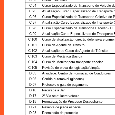
C 94
Curso Especializado de Transporte de Veículo 
C 95
Atualização Curso Especializado de Transporte 
C 96
Curso Especializado de Transporte Coletivo de 
C 97
Atualização Curso Especializado de Transporte 
C 98
Curso Especializado de Transporte Escolar - TE
C 99
Atualização Curso Especializado de Transporte 
C 100
Curso de atualização: direção defensiva e primei
C 101
Curso de Agente de Trânsito
C 102
Atualização do Curso de Agente de Trânsito
C 103
Curso de Mecânica Básica
C 104
Curso de Monitor para transporte escolar
C 105
Revisão de prova de legislação/direção
D 03
Anuidade: Centro de Formação de Condutores
D 05
Corrida automóvel (gincana)
D 07
Protocolo e guia de pagamento
D 10
Recursos a Jari
D 17
2ª Via selo: lacre veículo
D 18
Formalização de Processo Despachante
D 21
Reserva de placa especial
D 23
Reemissão de protocolo