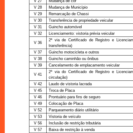
V 27
Mudança de cor
V 28
Mudança de Município
V 29
Remarcação de Chassi
V 30
Transferência de propriedade veicular
V 31
Guincho automóvel
V 32
Licenciamento: vistoria prévia veicular
2ª via de Certificado de Registro e Licenci
V 36
transferência)
V 37
Guincho motocicleta e outros
V 38
Guincho caminhão ou ônibus
V 39
Cancelamento de emplacamento veicular
2ª via do Certificado de Registro e Licenci
V 41
circulação)
V 42
Laudo de vistoria lacrada
V 45
Troca de Placa
V 46
Prontuário para fins de seguro
V 49
Colocação de Placa
V 52
Parqueamento diário utilitário
V 53
Vistoria de veículo
V 56
Inclusão de restrição tributária
V 57
Baixa de restrição à venda