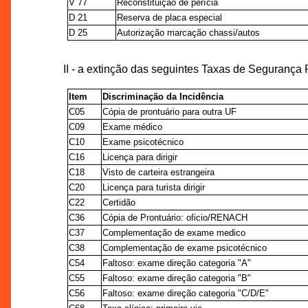
V 77
Reconstituição de perícia
D 21
Reserva de placa especial
D 25
Autorização marcação chassi/autos
II - a extinção das seguintes Taxas de Segurança
Item
Discriminação da Incidência
C05
Cópia de prontuário para outra UF
C09
Exame médico
C10
Exame psicotécnico
C16
Licença para dirigir
C18
Visto de carteira estrangeira
C20
Licença para turista dirigir
C22
Certidão
C36
Cópia de Prontuário: oficio/RENACH
C37
Complementação de exame medico
C38
Complementação de exame psicotécnico
C54
Faltoso: exame direção categoria "A"
C55
Faltoso: exame direção categoria "B"
C56
Faltoso: exame direção categoria "C/D/E"