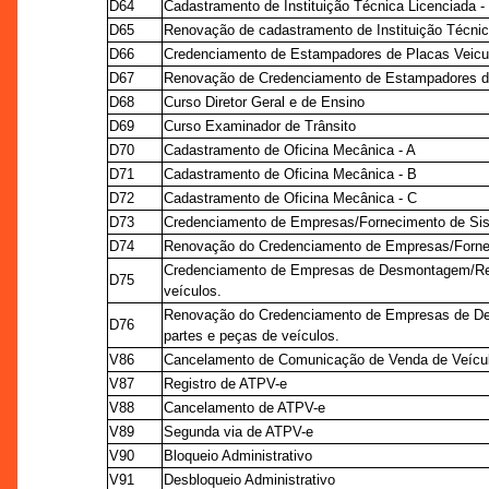
D64
Cadastramento de Instituição Técnica Licenciada -
D65
Renovação de cadastramento de Instituição Técnic
D66
Credenciamento de Estampadores de Placas Veicu
D67
Renovação de Credenciamento de Estampadores de
D68
Curso Diretor Geral e de Ensino
D69
Curso Examinador de Trânsito
D70
Cadastramento de Oficina Mecânica - A
D71
Cadastramento de Oficina Mecânica - B
D72
Cadastramento de Oficina Mecânica - C
D73
Credenciamento de Empresas/Fornecimento de Sis
D74
Renovação do Credenciamento de Empresas/Fornec
Credenciamento de Empresas de Desmontagem/Rec
D75
veículos.
Renovação do Credenciamento de Empresas de D
D76
partes e peças de veículos.
V86
Cancelamento de Comunicação de Venda de Veícu
V87
Registro de ATPV-e
V88
Cancelamento de ATPV-e
V89
Segunda via de ATPV-e
V90
Bloqueio Administrativo
V91
Desbloqueio Administrativo