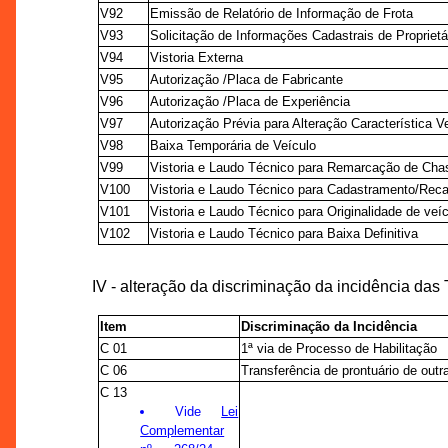
V92
Emissão de Relatório de Informação de Frota
V93
Solicitação de Informações Cadastrais de Proprietá
V94
Vistoria Externa
V95
Autorização /Placa de Fabricante
V96
Autorização /Placa de Experiência
V97
Autorização Prévia para Alteração Característica Ve
V98
Baixa Temporária de Veículo
V99
Vistoria e Laudo Técnico para Remarcação de Cha
V100
Vistoria e Laudo Técnico para Cadastramento/Rec
V101
Vistoria e Laudo Técnico para Originalidade de veí
V102
Vistoria e Laudo Técnico para Baixa Definitiva
IV - alteração da discriminação da incidência da
Item
Discriminação da Incidência
C 01
1ª via de Processo de Habilitação
C 06
Transferência de prontuário de out
C 13
Vide
Lei
Complementar