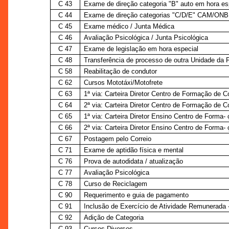
C 43
Exame de direção categoria "B" auto em hora es
C 44
Exame de direção categorias "C/D/E" CAM/ONB 
C 45
Exame médico / Junta Médica
C 46
Avaliação Psicológica / Junta Psicológica
C 47
Exame de legislação em hora especial
C 48
Transferência de processo de outra Unidade da 
C 58
Reabilitação de condutor
C 62
Cursos Mototáxi/Motofrete
C 63
1ª via: Carteira Diretor Centro de Formação de 
C 64
2ª via: Carteira Diretor Centro de Formação de 
C 65
1ª via: Carteira Diretor Ensino Centro de Forma-
C 66
2ª via: Carteira Diretor Ensino Centro de Forma-
C 67
Postagem pelo Correio
C 71
Exame de aptidão física e mental
C 76
Prova de autodidata / atualização
C 77
Avaliação Psicológica
C 78
Curso de Reciclagem
C 90
Requerimento e guia de pagamento
C 91
Inclusão de Exercício de Atividade Remunerada
C 92
Adição de Categoria
C 93
Cursos Diversos