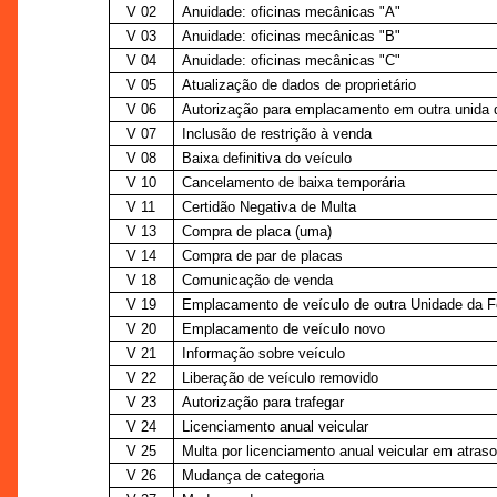
V 02
Anuidade: oficinas mecânicas "A"
V 03
Anuidade: oficinas mecânicas "B"
V 04
Anuidade: oficinas mecânicas "C"
V 05
Atualização de dados de proprietário
V 06
Autorização para emplacamento em outra unida 
V 07
Inclusão de restrição à venda
V 08
Baixa definitiva do veículo
V 10
Cancelamento de baixa temporária
V 11
Certidão Negativa de Multa
V 13
Compra de placa (uma)
V 14
Compra de par de placas
V 18
Comunicação de venda
V 19
Emplacamento de veículo de outra Unidade da 
V 20
Emplacamento de veículo novo
V 21
Informação sobre veículo
V 22
Liberação de veículo removido
V 23
Autorização para trafegar
V 24
Licenciamento anual veicular
V 25
Multa por licenciamento anual veicular em atraso
V 26
Mudança de categoria