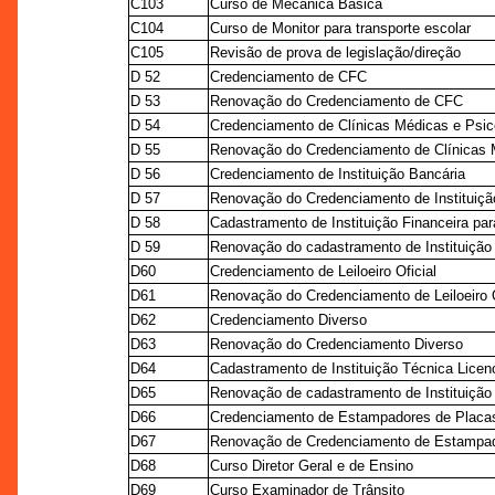
C103
Curso de Mecânica Básica
C104
Curso de Monitor para transporte escolar
C105
Revisão de prova de legislação/direção
D 52
Credenciamento de CFC
D 53
Renovação do Credenciamento de CFC
D 54
Credenciamento de Clínicas Médicas e Psico
D 55
Renovação do Credenciamento de Clínicas M
D 56
Credenciamento de Instituição Bancária
D 57
Renovação do Credenciamento de Instituiçã
D 58
Cadastramento de Instituição Financeira par
D 59
Renovação do cadastramento de Instituição 
D60
Credenciamento de Leiloeiro Oficial
D61
Renovação do Credenciamento de Leiloeiro O
D62
Credenciamento Diverso
D63
Renovação do Credenciamento Diverso
D64
Cadastramento de Instituição Técnica Licenc
D65
Renovação de cadastramento de Instituição 
D66
Credenciamento de Estampadores de Placas
D67
Renovação de Credenciamento de Estampad
D68
Curso Diretor Geral e de Ensino
D69
Curso Examinador de Trânsito