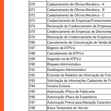
D70
Cadastramento de Oficina Mecânica - A
D71
Cadastramento de Oficina Mecânica - B
D72
Cadastramento de Oficina Mecânica - C
D73
Credenciamento de Empresas/Fornecimento 
D74
Renovação do Credenciamento de Empresas/
D75
Credenciamento de Empresas de Desmontag
D76
Renovação do Credenciamento de Empresas
V86
Cancelamento de Comunicação de Venda de
V87
Registro de ATPV-e
V88
Cancelamento de ATPV-e
V89
Segunda via de ATPV-e
V90
Bloqueio Administrativo
V91
Desbloqueio Administrativo
V92
Emissão de Relatório de Informação de Frot
V93
Solicitação de Informações Cadastrais de Pr
V94
Vistoria Externa
V95
Autorização /Placa de Fabricante
V96
Autorização /Placa de Experiência
V97
Autorização Prévia para Alteração Caracterís
V98
Baixa Temporária de Veículo