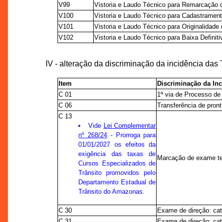
V99
Vistoria e Laudo Técnico para Remarcação 
V100
Vistoria e Laudo Técnico para Cadastramen
V101
Vistoria e Laudo Técnico para Originalidade 
V102
Vistoria e Laudo Técnico para Baixa Definiti
IV - alteração da discriminação da incidência da
Item
Discriminação da Inc
C 01
1ª via de Processo de
C 06
Transferência de pron
C 13
Vide
Lei Complementar
nº 268/24
- Prorroga para
01/01/2027 os efeitos da
exigência das taxas de
Marcação de exame te
Cursos Especializados de
Trânsito promovidos pelo
Departamento Estadual de
Trânsito do Amazonas.
C 30
Exame de direção: cat
C 31
Exame de direção: cat