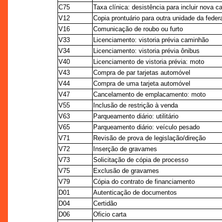
C75
Taxa clínica: desistência para incluir nova c
V12
Copia prontuário para outra unidade da fede
V16
Comunicação de roubo ou furto
V33
Licenciamento: vistoria prévia caminhão
V34
Licenciamento: vistoria prévia ônibus
V40
Licenciamento de vistoria prévia: moto
V43
Compra de par tarjetas automóvel
V44
Compra de uma tarjeta automóvel
V47
Cancelamento de emplacamento: moto
V55
Inclusão de restrição à venda
V63
Parqueamento diário: utilitário
V65
Parqueamento diário: veículo pesado
V71
Revisão de prova de legislação/direção
V72
Inserção de gravames
V73
Solicitação de cópia de processo
V75
Exclusão de gravames
V79
Cópia do contrato de financiamento
D01
Autenticação de documentos
D04
Certidão
D06
Oficio carta