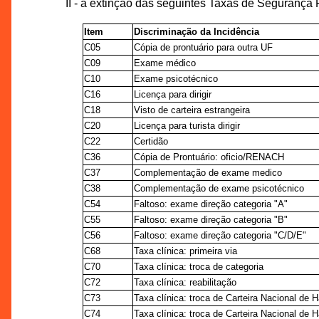
II - a extinção das seguintes Taxas de Segurança
Item
Discriminação da Incidência
C05
Cópia de prontuário para outra UF
C09
Exame médico
C10
Exame psicotécnico
C16
Licença para dirigir
C18
Visto de carteira estrangeira
C20
Licença para turista dirigir
C22
Certidão
C36
Cópia de Prontuário: oficio/RENACH
C37
Complementação de exame medico
C38
Complementação de exame psicotécnico
C54
Faltoso: exame direção categoria "A"
C55
Faltoso: exame direção categoria "B"
C56
Faltoso: exame direção categoria "C/D/E"
C68
Taxa clínica: primeira via
C70
Taxa clínica: troca de categoria
C72
Taxa clínica: reabilitação
C73
Taxa clínica: troca de Carteira Nacional de H
C74
Taxa clínica: troca de Carteira Nacional de Ha