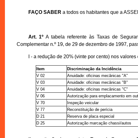
FAÇO SABER
a todos os habitantes que a ASS
Art. 1º
A tabela referente às Taxas de Seguran
Complementar n.º 19, de 29 de dezembro de 1997, pass
I - a redução de 20% (vinte por cento) nos valor
Item
Discriminação da Incidência
V 02
Anuidade: oficinas mecânicas "A"
V 03
Anuidade: oficinas mecânicas "B"
V 04
Anuidade: oficinas mecânicas "C"
V 06
Autorização para emplacamento em out
V 70
Inspeção veicular
V 77
Reconstituição de perícia
D 21
Reserva de placa especial
D 25
Autorização marcação chassi/autos