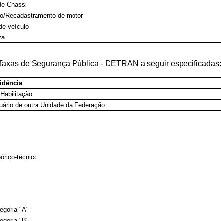
de Chassi
to/Recadastramento de motor
de veículo
va
s Taxas de Segurança Pública - DETRAN a seguir especificadas:
idência
 Habilitação
tuário de outra Unidade da Federação
órico-técnico
egoria "A"
egoria "B"