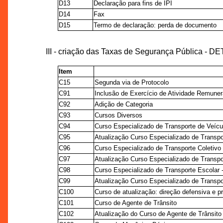
D13
Declaração para fins de IPI
D14
Fax
D15
Termo de declaração: perda de documento
III - criação das Taxas de Segurança Pública - D
Item
C15
Segunda via de Protocolo
C91
Inclusão de Exercício de Atividade Remune
C92
Adição de Categoria
C93
Cursos Diversos
C94
Curso Especializado de Transporte de Veíc
C95
Atualização Curso Especializado de Transp
C96
Curso Especializado de Transporte Coletivo
C97
Atualização Curso Especializado de Transpo
C98
Curso Especializado de Transporte Escolar 
C99
Atualização Curso Especializado de Transpo
C100
Curso de atualização: direção defensiva e p
C101
Curso de Agente de Trânsito
C102
Atualização do Curso de Agente de Trânsito