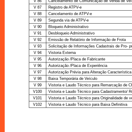
V 86
Cancelamento de Comunicação de Venda de Veí
V 87
Registro de ATPV-e
V 88
Cancelamento de ATPV-e
V 89
Segunda via de ATPV-e
V 90
Bloqueio Administrativo
V 91
Desbloqueio Administrativo
V 92
Emissão de Relatório de Informação de Frota
V 93
Solicitação de Informações Cadastrais de Pro- pr
V 94
Vistoria Externa
V 95
Autorização /Placa de Fabricante
V 96
Autorização /Placa de Experiência
V 97
Autorização Prévia para Alteração Característica
V 98
Baixa Temporária de Veículo
V 99
Vistoria e Laudo Técnico para Remarcação de C
V100
Vistoria e Laudo Técnico para Cadastramento/ 
V101
Vistoria e Laudo Técnico para Originalidade de v
V102
Vistoria e Laudo Técnico para Baixa Definitiva