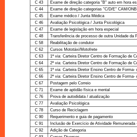
C 43
Exame de direção categoria "B" auto em hora es
C 44
Exame de direção categorias "C/D/E" CAM/ONB 
C 45
Exame médico / Junta Médica
C 46
Avaliação Psicológica / Junta Psicológica
C 47
Exame de legislação em hora especial
C 48
Transferência de processo de outra Unidade da 
C 58
Reabilitação de condutor
C 62
Cursos Mototáxi/Motofrete
C 63
1ª via: Carteira Diretor Centro de Formação de 
C 64
2ª via: Carteira Diretor Centro de Formação de 
C 65
1ª via: Carteira Diretor Ensino Centro de Forma-
C 66
2ª via: Carteira Diretor Ensino Centro de Forma-
C 67
Postagem pelo Correio
C 71
Exame de aptidão física e mental
C 76
Prova de autodidata / atualização
C 77
Avaliação Psicológica
C 78
Curso de Reciclagem
C 90
Requerimento e guia de pagamento
C 91
Inclusão de Exercício de Atividade Remunerada
C 92
Adição de Categoria
C 93
Cursos Diversos