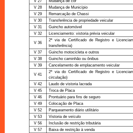
V 27
Mudança de cor
V 28
Mudança de Município
V 29
Remarcação de Chassi
V 30
Transferência de propriedade veicular
V 31
Guincho automóvel
V 32
Licenciamento: vistoria prévia veicular
2ª via de Certificado de Registro e Licenci
V 36
transferência)
V 37
Guincho motocicleta e outros
V 38
Guincho caminhão ou ônibus
V 39
Cancelamento de emplacamento veicular
2ª via do Certificado de Registro e Licenci
V 41
circulação)
V 42
Laudo de vistoria lacrada
V 45
Troca de Placa
V 46
Prontuário para fins de seguro
V 49
Colocação de Placa
V 52
Parqueamento diário utilitário
V 53
Vistoria de veículo
V 56
Inclusão de restrição tributária
V 57
Baixa de restrição à venda