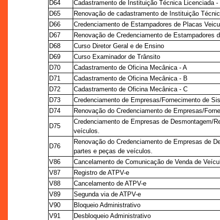
D64
Cadastramento de Instituição Técnica Licenciada -
D65
Renovação de cadastramento de Instituição Técnic
D66
Credenciamento de Estampadores de Placas Veicu
D67
Renovação de Credenciamento de Estampadores de
D68
Curso Diretor Geral e de Ensino
D69
Curso Examinador de Trânsito
D70
Cadastramento de Oficina Mecânica - A
D71
Cadastramento de Oficina Mecânica - B
D72
Cadastramento de Oficina Mecânica - C
D73
Credenciamento de Empresas/Fornecimento de Sis
D74
Renovação do Credenciamento de Empresas/Fornec
Credenciamento de Empresas de Desmontagem/Rec
D75
veículos.
Renovação do Credenciamento de Empresas de D
D76
partes e peças de veículos.
V86
Cancelamento de Comunicação de Venda de Veícu
V87
Registro de ATPV-e
V88
Cancelamento de ATPV-e
V89
Segunda via de ATPV-e
V90
Bloqueio Administrativo
V91
Desbloqueio Administrativo