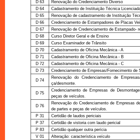
D 63
Renovação do Credenciamento Diverso
D 64
Cadastramento de Instituição Técnica Licenciada
D 65
Renovação de cadastramento de Instituição Técn
D 66
Credenciamento de Estampadores de Placas Vei
D 67
Renovação de Credenciamento de Estampado- re
D 68
Curso Diretor Geral e de Ensino
D 69
Curso Examinador de Trânsito
D 70
Cadastramento de Oficina Mecânica - A
D 71
Cadastramento de Oficina Mecânica - B
D 72
Cadastramento de Oficina Mecânica - C
D 73
Credenciamento de Empresas/Fornecimento de S
Renovação do Credenciamento de Empresas/
D 74
ça/desmonte.
Credenciamento de Empresas de Desmontagem
D 75
peças de veículos.
Renovação do Credenciamento de Empresas d
D 76
de partes e peças de veículos.
P 31
Certidão de laudos periciais
P 37
Certidão de vistoria com laudo pericial
P 83
Certidão qualquer outra perícia
V 01
Alteração: característica veículo