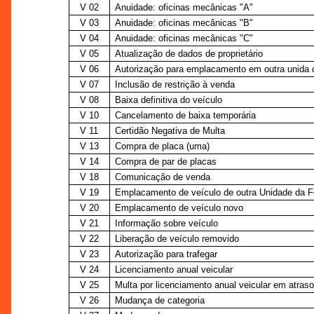
V 02
Anuidade: oficinas mecânicas "A"
V 03
Anuidade: oficinas mecânicas "B"
V 04
Anuidade: oficinas mecânicas "C"
V 05
Atualização de dados de proprietário
V 06
Autorização para emplacamento em outra unida 
V 07
Inclusão de restrição à venda
V 08
Baixa definitiva do veículo
V 10
Cancelamento de baixa temporária
V 11
Certidão Negativa de Multa
V 13
Compra de placa (uma)
V 14
Compra de par de placas
V 18
Comunicação de venda
V 19
Emplacamento de veículo de outra Unidade da 
V 20
Emplacamento de veículo novo
V 21
Informação sobre veículo
V 22
Liberação de veículo removido
V 23
Autorização para trafegar
V 24
Licenciamento anual veicular
V 25
Multa por licenciamento anual veicular em atraso
V 26
Mudança de categoria