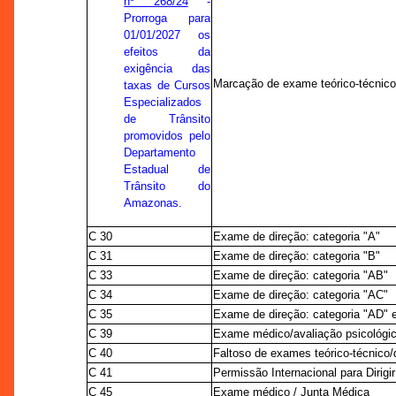
nº 268/24
-
Prorroga para
01/01/2027 os
efeitos da
exigência das
Marcação de exame teórico-técnic
taxas de Cursos
Especializados
de Trânsito
promovidos pelo
Departamento
Estadual de
Trânsito do
Amazonas.
C 30
Exame de direção: categoria "A"
C 31
Exame de direção: categoria "B"
C 33
Exame de direção: categoria "AB"
C 34
Exame de direção: categoria "AC"
C 35
Exame de direção: categoria "AD" 
C 39
Exame médico/avaliação psicológic
C 40
Faltoso de exames teórico-técnico/d
C 41
Permissão Internacional para Dirigir
C 45
Exame médico / Junta Médica