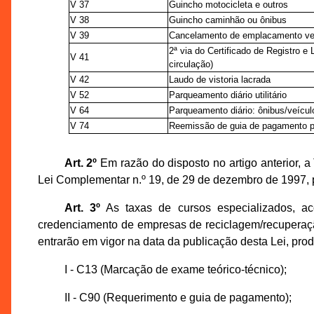
V 37
Guincho motocicleta e outros
V 38
Guincho caminhão ou ônibus
V 39
Cancelamento de emplacamento vei
2ª via do Certificado de Registro 
V 41
circulação)
V 42
Laudo de vistoria lacrada
V 52
Parqueamento diário utilitário
V 64
Parqueamento diário: ônibus/veícu
V 74
Reemissão de guia de pagamento 
Art. 2º
Em razão do disposto no artigo anterior, 
Lei Complementar n.º 19, de 29 de dezembro de 1997, p
Art. 3º
As taxas de cursos especializados, a
credenciamento de empresas de reciclagem/recuperação
entrarão em vigor na data da publicação desta Lei, produ
I - C13 (Marcação de exame teórico-técnico);
II - C90 (Requerimento e guia de pagamento);