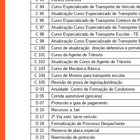
C 94
Curso Especializado de Transporte de Veículo 
C 95
Atualização Curso Especializado de Transporte 
C 96
Curso Especializado de Transporte Coletivo de 
C 97
Atualização Curso Especializado de Transporte 
C 98
Curso Especializado de Transporte Escolar - TE
C 99
Atualização Curso Especializado de Transporte 
C 100
Curso de atualização: direção defensiva e primei
C 101
Curso de Agente de Trânsito
C 102
Atualização do Curso de Agente de Trânsito
C 103
Curso de Mecânica Básica
C 104
Curso de Monitor para transporte escolar
C 105
Revisão de prova de legislação/direção
D 03
Anuidade: Centro de Formação de Condutores
D 05
Corrida automóvel (gincana)
D 07
Protocolo e guia de pagamento
D 10
Recursos a Jari
D 17
2ª Via selo: lacre veículo
D 18
Formalização de Processo Despachante
D 21
Reserva de placa especial
D 23
Reemissão de protocolo