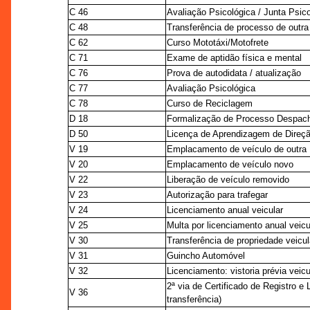
C 46
Avaliação Psicológica / Junta Psic
C 48
Transferência de processo de outr
C 62
Curso Mototáxi/Motofrete
C 71
Exame de aptidão física e mental
C 76
Prova de autodidata / atualização
C 77
Avaliação Psicológica
C 78
Curso de Reciclagem
D 18
Formalização de Processo Despac
D 50
Licença de Aprendizagem de Direçã
V 19
Emplacamento de veículo de outra
V 20
Emplacamento de veículo novo
V 22
Liberação de veículo removido
V 23
Autorização para trafegar
V 24
Licenciamento anual veicular
V 25
Multa por licenciamento anual veic
V 30
Transferência de propriedade veicul
V 31
Guincho Automóvel
V 32
Licenciamento: vistoria prévia veicu
2ª via de Certificado de Registro 
V 36
transferência)