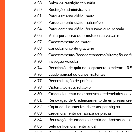
V 58
Baixa de restrição tributária
V 59
Restrição administrativa
V 61
Parqueamento diário: moto
V 62
Parqueamento diário: automóvel
V 64
Parqueamento diário: ônibus/veículo pesado
V 66
Multa por atraso de transferência veicular
V 67
Cadastramento de motor
V 68
Cancelamento de gravame
V 69
Cadastramento/Recadastramento/Alteração de fi
V 70
Inspeção veicular
V 74
Reemissão de guia de pagamento pendente - R
V 76
Laudo pericial de danos materiais
V 77
Reconstituição de perícia
V 78
Vistoria técnica: relatório
V 80
Credenciamento de empresas credenciadas de vi
V 81
Renovação de Credenciamento de empresas cred
V 82
Cópia de documentos diversos por página
V 83
Credenciamento de fábrica de placas
V 84
Renovação de credenciamento de fábricas de pl
V 85
Selo de licenciamento anual