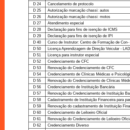
D 24
Cancelamento de protocolo
D 25
Autorização marcação chassi: autos
D 26
Autorização marcação chassi: motos
D 27
Atendimento especial
D 28
Declaração para fins de isenção de ICMS
D 29
Declaração para fins de isenção de IPI
D 40
Curso de Instrutor: Centro de Formação de Con- 
D 50
Licença Aprendizagem de Direção Veicular - LA
D 51
Licença para instrutor especial
D 52
Credenciamento de CFC
D 53
Renovação do Credenciamento de CFC
D 54
Credenciamento de Clínicas Médicas e Psicológi
D 55
Renovação do Credenciamento de Clínicas Médic
D 56
Credenciamento de Instituição Bancária
D 57
Renovação do Credenciamento de Instituição Ba
D 58
Cadastramento de Instituição Financeira para pa
D 59
Renovação do cadastramento de Instituição Fina
D 60
Credenciamento de Leiloeiro Oficial
D 61
Renovação do Credenciamento de Leiloeiro Ofici
D 62
Credenciamento Diverso