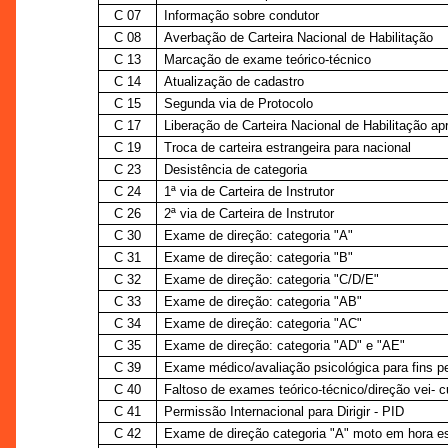
C 07
Informação sobre condutor
C 08
Averbação de Carteira Nacional de Habilitação
C 13
Marcação de exame teórico-técnico
C 14
Atualização de cadastro
C 15
Segunda via de Protocolo
C 17
Liberação de Carteira Nacional de Habilitação ap
C 19
Troca de carteira estrangeira para nacional
C 23
Desistência de categoria
C 24
1ª via de Carteira de Instrutor
C 26
2ª via de Carteira de Instrutor
C 30
Exame de direção: categoria "A"
C 31
Exame de direção: categoria "B"
C 32
Exame de direção: categoria "C/D/E"
C 33
Exame de direção: categoria "AB"
C 34
Exame de direção: categoria "AC"
C 35
Exame de direção: categoria "AD" e "AE"
C 39
Exame médico/avaliação psicológica para fins p
C 40
Faltoso de exames teórico-técnico/direção vei- c
C 41
Permissão Internacional para Dirigir - PID
C 42
Exame de direção categoria "A" moto em hora es