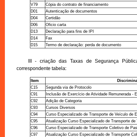
V79
Cópia do contrato de financiamento
D01
Autenticação de documentos
D04
Certidão
D06
Oficio carta
D13
Declaração para fins de IPI
D14
Fax
D15
Termo de declaração: perda de documento
III - criação das Taxas de Segurança Públi
correspondente tabela:
Item
Discrimin
C15
Segunda via de Protocolo
C91
Inclusão de Exercício de Atividade Remunerada -
C92
Adição de Categoria
C93
Cursos Diversos
C94
Curso Especializado de Transporte de Veículo de 
C95
Atualização Curso Especializado de Transporte de
C96
Curso Especializado de Transporte Coletivo de Pa
C97
Atualização Curso Especializado de Transporte Co