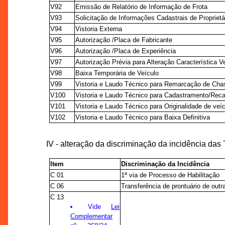
V92
Emissão de Relatório de Informação de Frota
V93
Solicitação de Informações Cadastrais de Proprietá
V94
Vistoria Externa
V95
Autorização /Placa de Fabricante
V96
Autorização /Placa de Experiência
V97
Autorização Prévia para Alteração Característica Ve
V98
Baixa Temporária de Veículo
V99
Vistoria e Laudo Técnico para Remarcação de Cha
V100
Vistoria e Laudo Técnico para Cadastramento/Rec
V101
Vistoria e Laudo Técnico para Originalidade de veí
V102
Vistoria e Laudo Técnico para Baixa Definitiva
IV - alteração da discriminação da incidência da
Item
Discriminação da Incidência
C 01
1ª via de Processo de Habilitação
C 06
Transferência de prontuário de out
C 13
Vide
Lei
Complementar