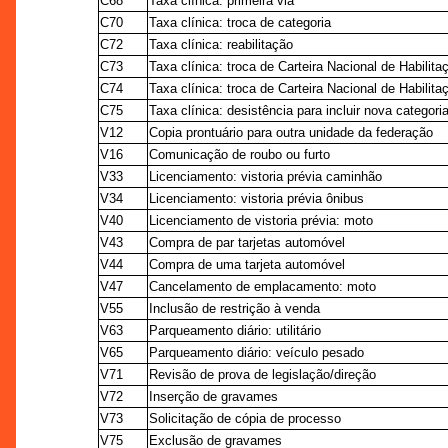
C68
Taxa clínica: primeira via
C70
Taxa clínica: troca de categoria
C72
Taxa clínica: reabilitação
C73
Taxa clínica: troca de Carteira Nacional de Habilita
C74
Taxa clínica: troca de Carteira Nacional de Habilitaç
C75
Taxa clínica: desistência para incluir nova categori
V12
Copia prontuário para outra unidade da federação
V16
Comunicação de roubo ou furto
V33
Licenciamento: vistoria prévia caminhão
V34
Licenciamento: vistoria prévia ônibus
V40
Licenciamento de vistoria prévia: moto
V43
Compra de par tarjetas automóvel
V44
Compra de uma tarjeta automóvel
V47
Cancelamento de emplacamento: moto
V55
Inclusão de restrição à venda
V63
Parqueamento diário: utilitário
V65
Parqueamento diário: veículo pesado
V71
Revisão de prova de legislação/direção
V72
Inserção de gravames
V73
Solicitação de cópia de processo
V75
Exclusão de gravames