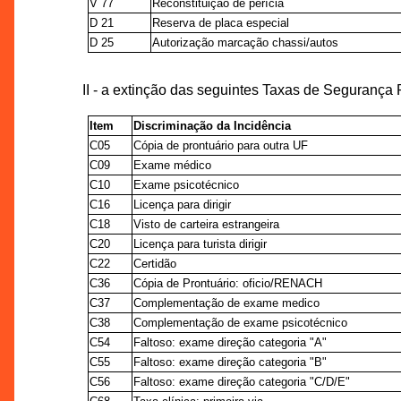
V 77
Reconstituição de perícia
D 21
Reserva de placa especial
D 25
Autorização marcação chassi/autos
II - a extinção das seguintes Taxas de Segurança
Item
Discriminação da Incidência
C05
Cópia de prontuário para outra UF
C09
Exame médico
C10
Exame psicotécnico
C16
Licença para dirigir
C18
Visto de carteira estrangeira
C20
Licença para turista dirigir
C22
Certidão
C36
Cópia de Prontuário: oficio/RENACH
C37
Complementação de exame medico
C38
Complementação de exame psicotécnico
C54
Faltoso: exame direção categoria "A"
C55
Faltoso: exame direção categoria "B"
C56
Faltoso: exame direção categoria "C/D/E"