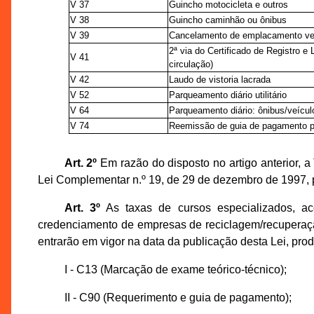
V 37
Guincho motocicleta e outros
V 38
Guincho caminhão ou ônibus
V 39
Cancelamento de emplacamento vei
2ª via do Certificado de Registro 
V 41
circulação)
V 42
Laudo de vistoria lacrada
V 52
Parqueamento diário utilitário
V 64
Parqueamento diário: ônibus/veícu
V 74
Reemissão de guia de pagamento 
Art. 2º
Em razão do disposto no artigo anterior, 
Lei Complementar n.º 19, de 29 de dezembro de 1997, p
Art. 3º
As taxas de cursos especializados, a
credenciamento de empresas de reciclagem/recuperação
entrarão em vigor na data da publicação desta Lei, produ
I - C13 (Marcação de exame teórico-técnico);
II - C90 (Requerimento e guia de pagamento);