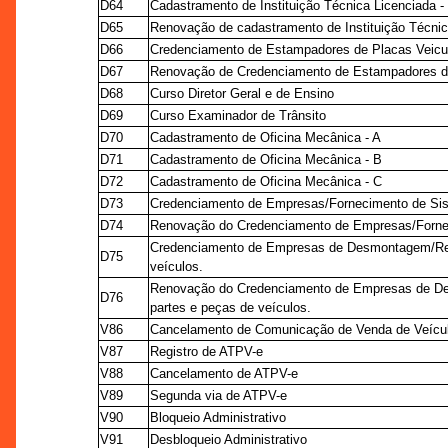
D64
Cadastramento de Instituição Técnica Licenciada -
D65
Renovação de cadastramento de Instituição Técnic
D66
Credenciamento de Estampadores de Placas Veicu
D67
Renovação de Credenciamento de Estampadores de
D68
Curso Diretor Geral e de Ensino
D69
Curso Examinador de Trânsito
D70
Cadastramento de Oficina Mecânica - A
D71
Cadastramento de Oficina Mecânica - B
D72
Cadastramento de Oficina Mecânica - C
D73
Credenciamento de Empresas/Fornecimento de Sis
D74
Renovação do Credenciamento de Empresas/Fornec
Credenciamento de Empresas de Desmontagem/Rec
D75
veículos.
Renovação do Credenciamento de Empresas de D
D76
partes e peças de veículos.
V86
Cancelamento de Comunicação de Venda de Veícu
V87
Registro de ATPV-e
V88
Cancelamento de ATPV-e
V89
Segunda via de ATPV-e
V90
Bloqueio Administrativo
V91
Desbloqueio Administrativo