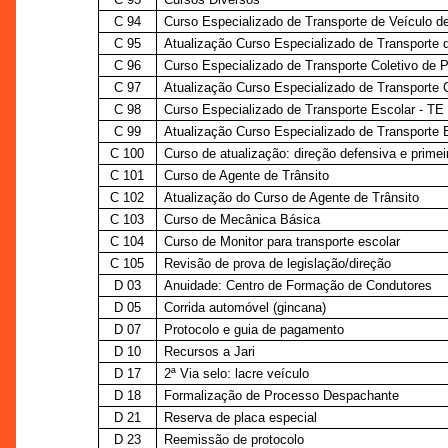
C 94
Curso Especializado de Transporte de Veículo 
C 95
Atualização Curso Especializado de Transporte 
C 96
Curso Especializado de Transporte Coletivo de 
C 97
Atualização Curso Especializado de Transporte 
C 98
Curso Especializado de Transporte Escolar - TE
C 99
Atualização Curso Especializado de Transporte 
C 100
Curso de atualização: direção defensiva e primei
C 101
Curso de Agente de Trânsito
C 102
Atualização do Curso de Agente de Trânsito
C 103
Curso de Mecânica Básica
C 104
Curso de Monitor para transporte escolar
C 105
Revisão de prova de legislação/direção
D 03
Anuidade: Centro de Formação de Condutores
D 05
Corrida automóvel (gincana)
D 07
Protocolo e guia de pagamento
D 10
Recursos a Jari
D 17
2ª Via selo: lacre veículo
D 18
Formalização de Processo Despachante
D 21
Reserva de placa especial
D 23
Reemissão de protocolo