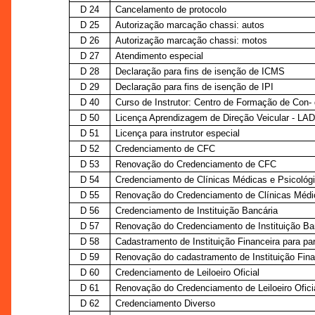
D 24
Cancelamento de protocolo
D 25
Autorização marcação chassi: autos
D 26
Autorização marcação chassi: motos
D 27
Atendimento especial
D 28
Declaração para fins de isenção de ICMS
D 29
Declaração para fins de isenção de IPI
D 40
Curso de Instrutor: Centro de Formação de Con- 
D 50
Licença Aprendizagem de Direção Veicular - LA
D 51
Licença para instrutor especial
D 52
Credenciamento de CFC
D 53
Renovação do Credenciamento de CFC
D 54
Credenciamento de Clínicas Médicas e Psicológi
D 55
Renovação do Credenciamento de Clínicas Médic
D 56
Credenciamento de Instituição Bancária
D 57
Renovação do Credenciamento de Instituição Ba
D 58
Cadastramento de Instituição Financeira para pa
D 59
Renovação do cadastramento de Instituição Fina
D 60
Credenciamento de Leiloeiro Oficial
D 61
Renovação do Credenciamento de Leiloeiro Ofici
D 62
Credenciamento Diverso