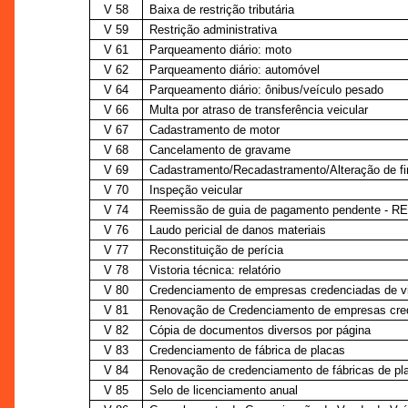
V 58
Baixa de restrição tributária
V 59
Restrição administrativa
V 61
Parqueamento diário: moto
V 62
Parqueamento diário: automóvel
V 64
Parqueamento diário: ônibus/veículo pesado
V 66
Multa por atraso de transferência veicular
V 67
Cadastramento de motor
V 68
Cancelamento de gravame
V 69
Cadastramento/Recadastramento/Alteração de fi
V 70
Inspeção veicular
V 74
Reemissão de guia de pagamento pendente - R
V 76
Laudo pericial de danos materiais
V 77
Reconstituição de perícia
V 78
Vistoria técnica: relatório
V 80
Credenciamento de empresas credenciadas de vi
V 81
Renovação de Credenciamento de empresas cred
V 82
Cópia de documentos diversos por página
V 83
Credenciamento de fábrica de placas
V 84
Renovação de credenciamento de fábricas de pl
V 85
Selo de licenciamento anual