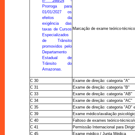
nº 268/24
-
Prorroga para
01/01/2027 os
efeitos da
exigência das
Marcação de exame teórico-técnic
taxas de Cursos
Especializados
de Trânsito
promovidos pelo
Departamento
Estadual de
Trânsito do
Amazonas.
C 30
Exame de direção: categoria "A"
C 31
Exame de direção: categoria "B"
C 33
Exame de direção: categoria "AB"
C 34
Exame de direção: categoria "AC"
C 35
Exame de direção: categoria "AD" 
C 39
Exame médico/avaliação psicológic
C 40
Faltoso de exames teórico-técnico/d
C 41
Permissão Internacional para Dirigir
C 45
Exame médico / Junta Médica