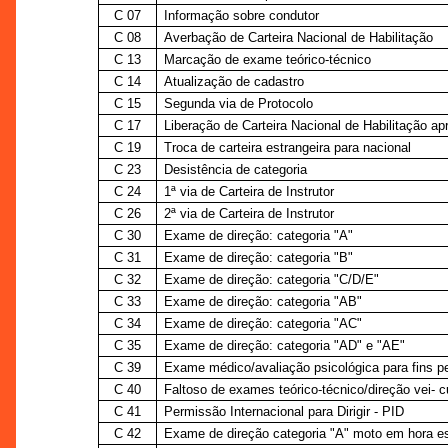
C 07
Informação sobre condutor
C 08
Averbação de Carteira Nacional de Habilitação
C 13
Marcação de exame teórico-técnico
C 14
Atualização de cadastro
C 15
Segunda via de Protocolo
C 17
Liberação de Carteira Nacional de Habilitação ap
C 19
Troca de carteira estrangeira para nacional
C 23
Desistência de categoria
C 24
1ª via de Carteira de Instrutor
C 26
2ª via de Carteira de Instrutor
C 30
Exame de direção: categoria "A"
C 31
Exame de direção: categoria "B"
C 32
Exame de direção: categoria "C/D/E"
C 33
Exame de direção: categoria "AB"
C 34
Exame de direção: categoria "AC"
C 35
Exame de direção: categoria "AD" e "AE"
C 39
Exame médico/avaliação psicológica para fins p
C 40
Faltoso de exames teórico-técnico/direção vei- c
C 41
Permissão Internacional para Dirigir - PID
C 42
Exame de direção categoria "A" moto em hora es