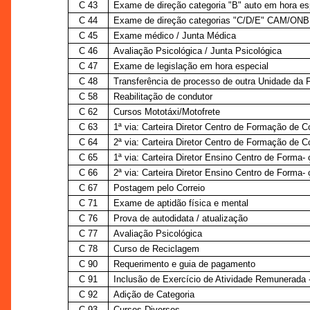
C 43
Exame de direção categoria "B" auto em hora es
C 44
Exame de direção categorias "C/D/E" CAM/ONB 
C 45
Exame médico / Junta Médica
C 46
Avaliação Psicológica / Junta Psicológica
C 47
Exame de legislação em hora especial
C 48
Transferência de processo de outra Unidade da 
C 58
Reabilitação de condutor
C 62
Cursos Mototáxi/Motofrete
C 63
1ª via: Carteira Diretor Centro de Formação de 
C 64
2ª via: Carteira Diretor Centro de Formação de 
C 65
1ª via: Carteira Diretor Ensino Centro de Forma-
C 66
2ª via: Carteira Diretor Ensino Centro de Forma-
C 67
Postagem pelo Correio
C 71
Exame de aptidão física e mental
C 76
Prova de autodidata / atualização
C 77
Avaliação Psicológica
C 78
Curso de Reciclagem
C 90
Requerimento e guia de pagamento
C 91
Inclusão de Exercício de Atividade Remunerada
C 92
Adição de Categoria
C 93
Cursos Diversos