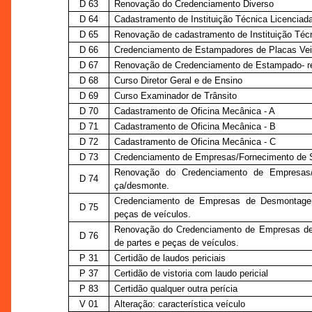
D 63
Renovação do Credenciamento Diverso
D 64
Cadastramento de Instituição Técnica Licenciada
D 65
Renovação de cadastramento de Instituição Técn
D 66
Credenciamento de Estampadores de Placas Vei
D 67
Renovação de Credenciamento de Estampado- re
D 68
Curso Diretor Geral e de Ensino
D 69
Curso Examinador de Trânsito
D 70
Cadastramento de Oficina Mecânica - A
D 71
Cadastramento de Oficina Mecânica - B
D 72
Cadastramento de Oficina Mecânica - C
D 73
Credenciamento de Empresas/Fornecimento de S
Renovação do Credenciamento de Empresas/
D 74
ça/desmonte.
Credenciamento de Empresas de Desmontagem
D 75
peças de veículos.
Renovação do Credenciamento de Empresas d
D 76
de partes e peças de veículos.
P 31
Certidão de laudos periciais
P 37
Certidão de vistoria com laudo pericial
P 83
Certidão qualquer outra perícia
V 01
Alteração: característica veículo