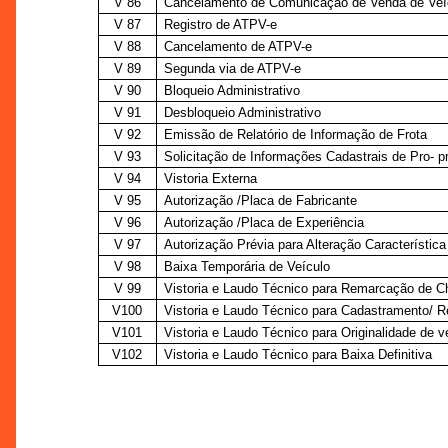
V 86
Cancelamento de Comunicação de Venda de Veí
V 87
Registro de ATPV-e
V 88
Cancelamento de ATPV-e
V 89
Segunda via de ATPV-e
V 90
Bloqueio Administrativo
V 91
Desbloqueio Administrativo
V 92
Emissão de Relatório de Informação de Frota
V 93
Solicitação de Informações Cadastrais de Pro- pr
V 94
Vistoria Externa
V 95
Autorização /Placa de Fabricante
V 96
Autorização /Placa de Experiência
V 97
Autorização Prévia para Alteração Característica
V 98
Baixa Temporária de Veículo
V 99
Vistoria e Laudo Técnico para Remarcação de C
V100
Vistoria e Laudo Técnico para Cadastramento/ 
V101
Vistoria e Laudo Técnico para Originalidade de v
V102
Vistoria e Laudo Técnico para Baixa Definitiva