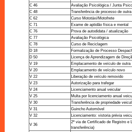
C 46
Avaliação Psicológica / Junta Psic
C 48
Transferência de processo de outr
C 62
Curso Mototáxi/Motofrete
C 71
Exame de aptidão física e mental
C 76
Prova de autodidata / atualização
C 77
Avaliação Psicológica
C 78
Curso de Reciclagem
D 18
Formalização de Processo Despac
D 50
Licença de Aprendizagem de Direçã
V 19
Emplacamento de veículo de outra
V 20
Emplacamento de veículo novo
V 22
Liberação de veículo removido
V 23
Autorização para trafegar
V 24
Licenciamento anual veicular
V 25
Multa por licenciamento anual veic
V 30
Transferência de propriedade veicul
V 31
Guincho Automóvel
V 32
Licenciamento: vistoria prévia veicu
2ª via de Certificado de Registro 
V 36
transferência)