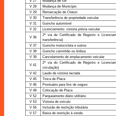
V 27
Mudança de cor
V 28
Mudança de Município
V 29
Remarcação de Chassi
V 30
Transferência de propriedade veicular
V 31
Guincho automóvel
V 32
Licenciamento: vistoria prévia veicular
2ª via de Certificado de Registro e Licenci
V 36
transferência)
V 37
Guincho motocicleta e outros
V 38
Guincho caminhão ou ônibus
V 39
Cancelamento de emplacamento veicular
2ª via do Certificado de Registro e Licenci
V 41
circulação)
V 42
Laudo de vistoria lacrada
V 45
Troca de Placa
V 46
Prontuário para fins de seguro
V 49
Colocação de Placa
V 52
Parqueamento diário utilitário
V 53
Vistoria de veículo
V 56
Inclusão de restrição tributária
V 57
Baixa de restrição à venda