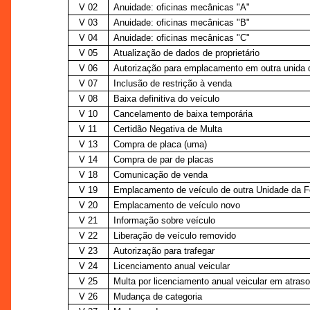
V 02
Anuidade: oficinas mecânicas "A"
V 03
Anuidade: oficinas mecânicas "B"
V 04
Anuidade: oficinas mecânicas "C"
V 05
Atualização de dados de proprietário
V 06
Autorização para emplacamento em outra unida 
V 07
Inclusão de restrição à venda
V 08
Baixa definitiva do veículo
V 10
Cancelamento de baixa temporária
V 11
Certidão Negativa de Multa
V 13
Compra de placa (uma)
V 14
Compra de par de placas
V 18
Comunicação de venda
V 19
Emplacamento de veículo de outra Unidade da 
V 20
Emplacamento de veículo novo
V 21
Informação sobre veículo
V 22
Liberação de veículo removido
V 23
Autorização para trafegar
V 24
Licenciamento anual veicular
V 25
Multa por licenciamento anual veicular em atraso
V 26
Mudança de categoria