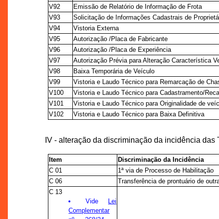
V92
Emissão de Relatório de Informação de Frota
V93
Solicitação de Informações Cadastrais de Proprietá
V94
Vistoria Externa
V95
Autorização /Placa de Fabricante
V96
Autorização /Placa de Experiência
V97
Autorização Prévia para Alteração Característica Ve
V98
Baixa Temporária de Veículo
V99
Vistoria e Laudo Técnico para Remarcação de Cha
V100
Vistoria e Laudo Técnico para Cadastramento/Rec
V101
Vistoria e Laudo Técnico para Originalidade de veí
V102
Vistoria e Laudo Técnico para Baixa Definitiva
IV - alteração da discriminação da incidência da
Item
Discriminação da Incidência
C 01
1ª via de Processo de Habilitação
C 06
Transferência de prontuário de out
C 13
Vide
Lei
Complementar