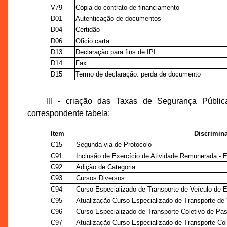
V79
Cópia do contrato de financiamento
D01
Autenticação de documentos
D04
Certidão
D06
Oficio carta
D13
Declaração para fins de IPI
D14
Fax
D15
Termo de declaração: perda de documento
III - criação das Taxas de Segurança Públi
correspondente tabela:
Item
Discrimin
C15
Segunda via de Protocolo
C91
Inclusão de Exercício de Atividade Remunerada -
C92
Adição de Categoria
C93
Cursos Diversos
C94
Curso Especializado de Transporte de Veículo de 
C95
Atualização Curso Especializado de Transporte de
C96
Curso Especializado de Transporte Coletivo de Pa
C97
Atualização Curso Especializado de Transporte Co