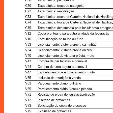
C68
Taxa clínica: primeira via
C70
Taxa clínica: troca de categoria
C72
Taxa clínica: reabilitação
C73
Taxa clínica: troca de Carteira Nacional de Habilita
C74
Taxa clínica: troca de Carteira Nacional de Habilitaç
C75
Taxa clínica: desistência para incluir nova categori
V12
Copia prontuário para outra unidade da federação
V16
Comunicação de roubo ou furto
V33
Licenciamento: vistoria prévia caminhão
V34
Licenciamento: vistoria prévia ônibus
V40
Licenciamento de vistoria prévia: moto
V43
Compra de par tarjetas automóvel
V44
Compra de uma tarjeta automóvel
V47
Cancelamento de emplacamento: moto
V55
Inclusão de restrição à venda
V63
Parqueamento diário: utilitário
V65
Parqueamento diário: veículo pesado
V71
Revisão de prova de legislação/direção
V72
Inserção de gravames
V73
Solicitação de cópia de processo
V75
Exclusão de gravames