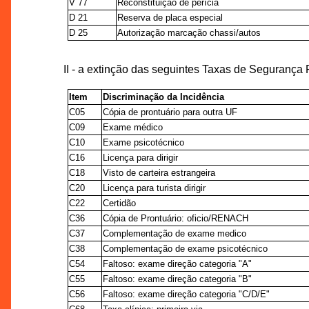
V 77
Reconstituição de perícia
D 21
Reserva de placa especial
D 25
Autorização marcação chassi/autos
II - a extinção das seguintes Taxas de Segurança
Item
Discriminação da Incidência
C05
Cópia de prontuário para outra UF
C09
Exame médico
C10
Exame psicotécnico
C16
Licença para dirigir
C18
Visto de carteira estrangeira
C20
Licença para turista dirigir
C22
Certidão
C36
Cópia de Prontuário: oficio/RENACH
C37
Complementação de exame medico
C38
Complementação de exame psicotécnico
C54
Faltoso: exame direção categoria "A"
C55
Faltoso: exame direção categoria "B"
C56
Faltoso: exame direção categoria "C/D/E"