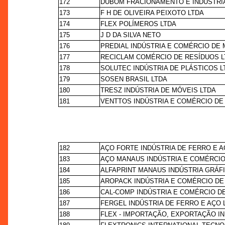
172
DUBOM FRACIONAMENTO E INDUSTRIA 
173
F H DE OLIVEIRA PEIXOTO LTDA
174
FLEX POLÍMEROS LTDA
175
J D DA SILVA NETO
176
PREDIAL INDÚSTRIA E COMÉRCIO DE
177
RECICLAM COMÉRCIO DE RESÍDUOS 
178
SOLUTEC INDÚSTRIA DE PLÁSTICOS L
179
SOSEN BRASIL LTDA
180
TRESZ INDÚSTRIA DE MÓVEIS LTDA
181
VENTTOS INDÚSTRIA E COMÉRCIO D
182
AÇO FORTE INDÚSTRIA DE FERRO E A
183
AÇO MANAUS INDÚSTRIA E COMÉRCIO
184
ALFAPRINT MANAUS INDÚSTRIA GRÁFI
185
AROPACK INDÚSTRIA E COMÉRCIO DE
186
CAL-COMP INDÚSTRIA E COMÉRCIO D
187
FERGEL INDÚSTRIA DE FERRO E AÇO 
188
FLEX - IMPORTAÇÃO, EXPORTAÇÃO I