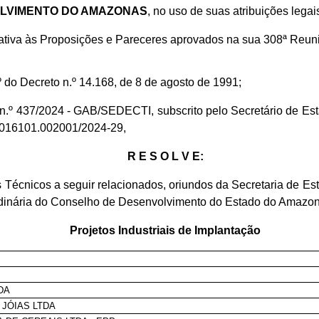
OLVIMENTO DO AMAZONAS
, no uso de suas atribuições legais
lativa às Proposições e Pareceres aprovados na sua 308ª Reuni
.º do Decreto n.º 14.168, de 8 de agosto de 1991;
io n.º 437/2024 - GAB/SEDECTI, subscrito pelo Secretário de 
1.016101.002001/2024-29,
R E S O L V E:
nicos a seguir relacionados, oriundos da Secretaria de Es
inária do Conselho de Desenvolvimento do Estado do Amazonas
Projetos Industriais de Implantação
DA
 JÓIAS LTDA