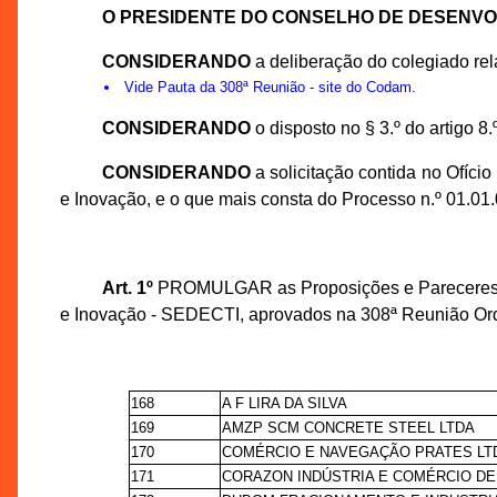
O PRESIDENTE DO CONSELHO DE DESENV
CONSIDERANDO
a deliberação do colegiado re
Vide
Pauta da 308ª Reunião
- site do Codam.
CONSIDERANDO
o disposto no § 3.º do artigo 8
CONSIDERANDO
a solicitação contida no Ofíc
e Inovação, e o que mais consta do Processo n.º 01.0
Art. 1º
PROMULGAR as Proposições e Pareceres Téc
e Inovação - SEDECTI, aprovados na 308ª Reunião Ord
168
A F LIRA DA SILVA
169
AMZP SCM CONCRETE STEEL LTDA
170
COMÉRCIO E NAVEGAÇÃO PRATES LT
171
CORAZON INDÚSTRIA E COMÉRCIO DE