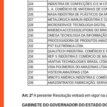
224
INDÚSTRIA DE CONFECÇÕES O E M L
225
L. A. COMÉRCIO DE MATERIAIS DE C
226
MASA INDÚSTRIA DE PLÁSTICOS DA A
227
METALÚRGICA MARLIN INDÚSTRIA E 
228
MICROSERVICE TECNOLOGIA DIGITAL D
229
MINEBEA ACCESSSOLUTIONS DO BRAS
230
OMEGA TECNOLOGIA DA INFORMAÇÃO
231
PROCESSADORA DE PRODUTOS AMAZ
232
PST ELETRÔNICA LTDA
233
QUALITECH INDÚSTRIA, COMÉRCIO E
234
REP S INDÚSTRIA E COMÉRCIO DE M
235
VANTIVA TECHNOLOGIES BRASIL LTD
236
VIDA POLÍMEROS DO AMAZONAS LTD
237
VISTEON AMAZONAS LTDA
238
WMOTO AMÉRICA INDÚSTRIA E COMÉR
239
AMAZONTRAFOS FABRICAÇÃO, SERVI
Art. 2º
A presente Resolução entrará em vigor na 
GABINETE DO GOVERNADOR DO ESTADO D