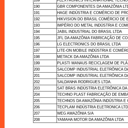
189
FLEXTRONICS INTERNATIONAL TECNO
190
GBR COMPONENTES DA AMAZÔNIA LT
191
HAGE INDÚSTRIA E COMÉRCIO DE PR
192
HIKVISION DO BRASIL COMÉRCIO DE
193
IMPÉRIO DO METAL INDÚSTRIA E COM
194
JABIL INDUSTRIAL DO BRASIL LTDA
195
JFL DA AMAZÔNIA FABRICAÇÃO DE C
196
LG ELECTRONICS DO BRASIL LTDA
197
LITE-ON MOBILE INDÚSTRIA E COMÉR
198
METACK DA AMAZÔNIA LTDA
199
PLASTI MANAUS RECICLAGEM DE PLÁ
200
SALCOMP INDUSTRIAL ELETRÔNICA D
201
SALCOMP INDUSTRIAL ELETRÔNICA DA
202
SALDANHA RODRIGUES LTDA.
203
SAT BRAS INDÚSTRIA ELETRÔNICA DA
204
TECHNO PLAST FABRICAÇÃO DE EMB
205
TECHNOS DA AMAZÔNIA INDÚSTRIA E 
206
TECPLAM INDÚSTRIA ELETRONICA LT
207
WEG AMAZÔNIA S/A
208
YAMAHA MOTOR DA AMAZÔNIA LTDA