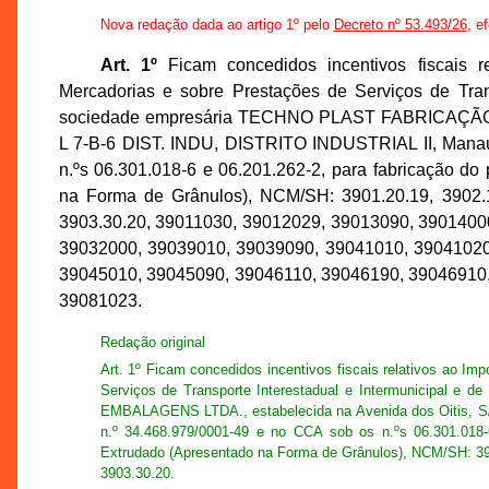
Nova redação dada ao artigo 1º pelo
Decreto nº 53.493/26
, e
Art. 1º
Ficam concedidos incentivos fiscais r
Mercadorias e sobre Prestações de Serviços de Tran
sociedade empresária TECHNO PLAST FABRICAÇÃO D
L 7-B-6 DIST. INDU, DISTRITO INDUSTRIAL II, Manau
n.ºs 06.301.018-6 e 06.201.262-2, para fabricação d
na Forma de Grânulos), NCM/SH: 3901.20.19, 3902.10
3903.30.20, 39011030, 39012029, 39013090, 3901400
39032000, 39039010, 39039090, 39041010, 39041020
39045010, 39045090, 39046110, 39046190, 39046910
39081023.
Redação original
Art. 1º Ficam concedidos incentivos fiscais relativos ao I
Serviços de Transporte Interestadual e Intermunicipal
EMBALAGENS LTDA., estabelecida na Avenida dos Oitis, S
n.º 34.468.979/0001-49 e no CCA sob os n.ºs 06.301.018-
Extrudado (Apresentado na Forma de Grânulos), NCM/SH: 390
3903.30.20.