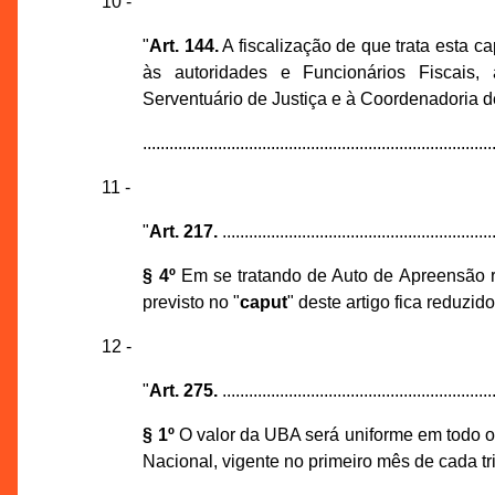
10 -
"
Art. 144.
A fiscalização de que trata esta c
às autoridades e Funcionários Fiscais, 
Serventuário de Justiça e à Coordenadoria 
...............................................................................
11 -
"
Art. 217.
..............................................................
§ 4º
Em se tratando de Auto de Apreensão r
previsto no "
caput
" deste artigo fica reduzi
12 -
"
Art. 275.
..............................................................
§ 1º
O valor da UBA será uniforme em todo o
Nacional, vigente no primeiro mês de cada tri