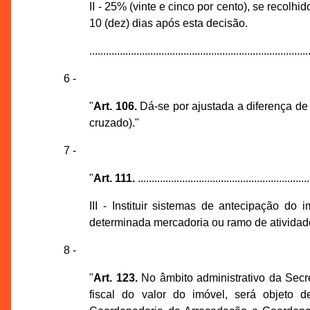
II - 25% (vinte e cinco por cento), se recolhi
10 (dez) dias após esta decisão.
...............................................................................
6 -
"
Art. 106.
Dá-se por ajustada a diferença de
cruzado)."
7 -
"
Art. 111.
..............................................................
III - Instituir sistemas de antecipação d
determinada mercadoria ou ramo de ativida
8 -
"
Art. 123.
No âmbito administrativo da Secre
fiscal do valor do imóvel, será objeto