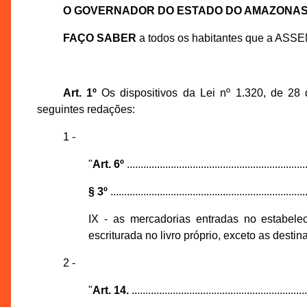
O GOVERNADOR DO ESTADO DO AMAZONA
FAÇO SABER
a todos os habitantes que a ASS
Art. 1º
Os dispositivos da Lei nº 1.320, de 28
seguintes redações:
1 -
"
Art. 6º
..................................................................
§ 3º
........................................................................
IX - as mercadorias entradas no estabelec
escriturada no livro próprio, exceto as desti
2 -
"
Art. 14.
................................................................