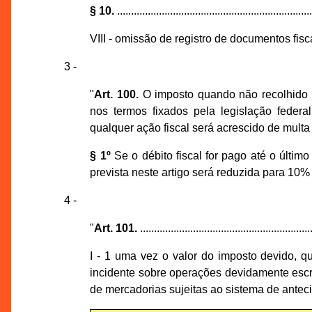
§ 10.
......................................................................
VIII - omissão de registro de documentos fisca
3 -
"
Art. 100.
O imposto quando não recolhido n
nos termos fixados pela legislação feder
qualquer ação fiscal será acrescido de multa
§ 1º
Se o débito fiscal for pago até o últi
prevista neste artigo será reduzida para 10% 
4 -
"
Art. 101.
..............................................................
I - 1 uma vez o valor do imposto devido, q
incidente sobre operações devidamente escri
de mercadorias sujeitas ao sistema de antec