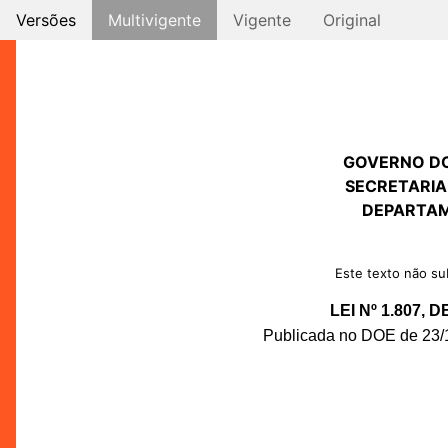
Versões
Multivigente
Vigente
Original
GOVERNO D
SECRETARIA
DEPARTAM
Este texto não sub
LEI Nº 1.807,
Publicada no DOE de 23/11