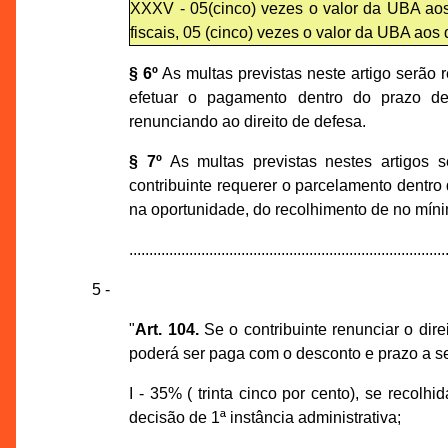
XXXV - 05(cinco) vezes o valor da UBA aos 
fiscais, 05 (cinco) vezes o valor da UBA aos 
§ 6º
As multas previstas neste artigo serão 
efetuar o pagamento dentro do prazo de 
renunciando ao direito de defesa.
§ 7º
As multas previstas nestes artigos 
contribuinte requerer o parcelamento dentro
na oportunidade, do recolhimento de no mínim
...............................................................................
5 -
"
Art. 104.
Se o contribuinte renunciar o dire
poderá ser paga com o desconto e prazo a se
I - 35% ( trinta cinco por cento), se recol
decisão de 1ª instância administrativa;