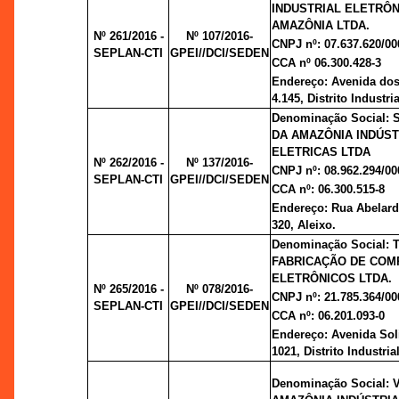
INDUSTRIAL ELETRÔN
AMAZÔNIA LTDA.
Nº 261/2016 -
Nº 107/2016-
CNPJ nº: 07.637.620/00
SEPLAN-CTI
GPEI//DCI/SEDEN
CCA nº 06.300.428-3
Endereço: Avenida dos 
4.145, Distrito Industria
Denominação Social:
DA AMAZÔNIA INDÚST
ELETRICAS LTDA
Nº 262/2016 -
Nº 137/2016-
CNPJ nº: 08.962.294/00
SEPLAN-CTI
GPEI//DCI/SEDEN
CCA nº: 06.300.515-8
Endereço: Rua Abelard
320, Aleixo.
Denominação Social:
FABRICAÇÃO DE CO
ELETRÔNICOS LTDA.
Nº 265/2016 -
Nº 078/2016-
CNPJ nº: 21.785.364/00
SEPLAN-CTI
GPEI//DCI/SEDEN
CCA nº: 06.201.093-0
Endereço: Avenida Sol
1021, Distrito Industrial
Denominação Social: 