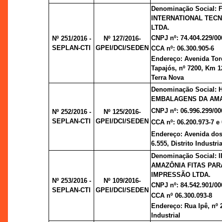
Denominação Social:
INTERNATIONAL TEC
LTDA.
CNPJ nº: 74.404.229/00
Nº 251/2016 -
Nº 127/2016-
SEPLAN-CTI
GPEI/DCI/SEDEN
CCA nº: 06.300.905-6
Endereço: Avenida Tor
Tapajós, nº 7200, Km 1
Terra Nova
Denominação Social: 
EMBALAGENS DA AMA
CNPJ nº: 06.996.299/00
Nº 252/2016 -
Nº 125/2016-
SEPLAN-CTI
GPEI/DCI/SEDEN
CCA nº: 06.200.973-7 e 
Endereço: Avenida dos 
6.555, Distrito Industria
Denominação Social: 
AMAZÔNIA FITAS PAR
IMPRESSÃO LTDA.
Nº 253/2016 -
Nº 109/2016-
CNPJ nº: 84.542.901/00
SEPLAN-CTI
GPEI/DCI/SEDEN
CCA nº 06.300.093-8
Endereço: Rua Ipê, nº 2
Industrial