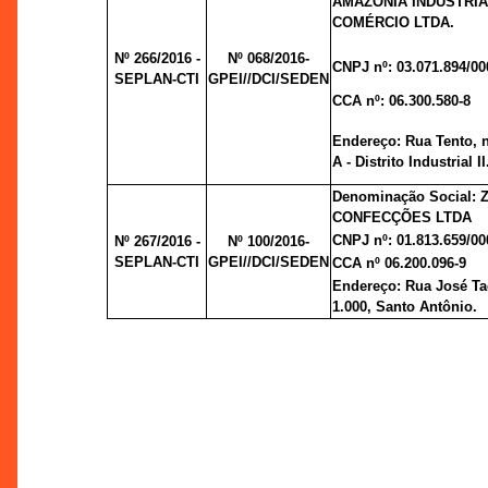
AMAZÔNIA INDÚSTRIA
COMÉRCIO LTDA.
Nº 266/2016 -
Nº 068/2016-
CNPJ nº: 03.071.894/00
SEPLAN-CTI
GPEI//DCI/SEDEN
CCA nº: 06.300.580-8
Endereço: Rua Tento, n
A - Distrito Industrial II
Denominação Social: 
CONFECÇÕES LTDA
CNPJ nº: 01.813.659/00
Nº 267/2016 -
Nº 100/2016-
SEPLAN-CTI
GPEI//DCI/SEDEN
CCA nº 06.200.096-9
Endereço: Rua José Ta
1.000, Santo Antônio.