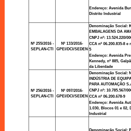
Endereço: Avenida Burit
Distrito Industrial
Denominação Social:
EMBALAGENS DA AMA
CNPJ nº: 13.524.220/00
Nº 255/2016 -
Nº 133/2016-
CCA nº 06.200.835-8 e n
SEPLAN-CTI
GPEI/DCI/SEDEN
5
Endereço: Avenida Pre
Kennedy, nº 885, Galpã
da Liberdade
Denominação Social: 
INDÚSTRIA DE EQUI
PARA AUTOMAÇÃO S.
CNPJ nº: 10.785.567/00
Nº 256/2016 -
Nº 097/2016-
SEPLAN-CTI
GPEI/DCI/SEDEN
CCA nº 06.200.678-9
Endereço: Avenida Aut
1.030, Blocos 01 e 02, D
Industrial
Denominação Social: