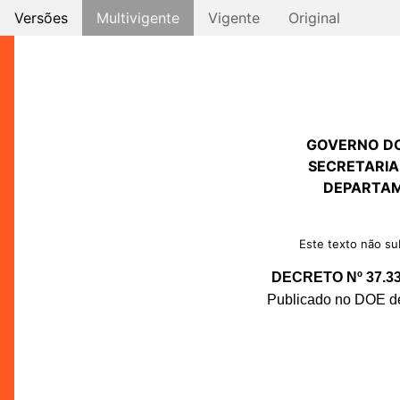
Versões
Multivigente
Vigente
Original
GOVERNO D
SECRETARIA
DEPARTAM
Este texto não sub
DECRETO Nº 37.3
Publicado no DOE de