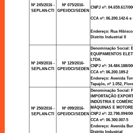
Nº 245/2016 -
Nº 075/2016-
CNPJ nº: 04.659.617/00
SEPLAN-CTI
GPEI/DCI/SEDEN
CCA nº: 06.200.142-6 e 
Endereço: Rua Hibisco,
Distrito Industrial II
Denominação Social:
EQUIPAMENTOS ELE
LTDA.
Nº 249/2016 -
Nº 129/2016-
CNPJ nº: 34.484.188/00
SEPLAN-CTI
GPEI/DCI/SEDEN
CCA nº: 06.200.189-2
Endereço: Avenida Tor
Tapajós, nº 1.052, Flor
Denominação Social: 
IMPORTAÇÃO EXPOR
INDÚSTRIA E COMÉRC
MÁQUINAS E MOTORE
Nº 250/2016 -
Nº 099/2016-
CNPJ nº: 22.798.094/00
SEPLAN-CTI
GPEI/DCI/SEDEN
CCA nº: 06.300.007-5
Endereço: Avenida Burit
Distrito Industrial