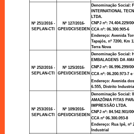
Denominação Social:
INTERNATIONAL TEC
LTDA.
CNPJ nº: 74.404.229/00
Nº 251/2016 -
Nº 127/2016-
SEPLAN-CTI
GPEI/DCI/SEDEN
CCA nº: 06.300.905-6
Endereço: Avenida Tor
Tapajós, nº 7200, Km 1
Terra Nova
Denominação Social: 
EMBALAGENS DA AMA
CNPJ nº: 06.996.299/00
Nº 252/2016 -
Nº 125/2016-
SEPLAN-CTI
GPEI/DCI/SEDEN
CCA nº: 06.200.973-7 e 
Endereço: Avenida dos 
6.555, Distrito Industria
Denominação Social: 
AMAZÔNIA FITAS PAR
IMPRESSÃO LTDA.
Nº 253/2016 -
Nº 109/2016-
CNPJ nº: 84.542.901/00
SEPLAN-CTI
GPEI/DCI/SEDEN
CCA nº 06.300.093-8
Endereço: Rua Ipê, nº 2
Industrial