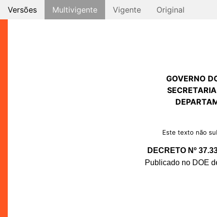
Versões
Multivigente
Vigente
Original
GOVERNO D
SECRETARIA
DEPARTAM
Este texto não sub
DECRETO Nº 37.3
Publicado no DOE de