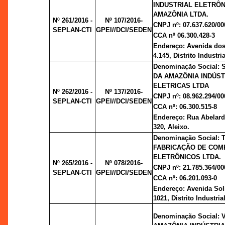
INDUSTRIAL ELETRÔN
AMAZÔNIA LTDA.
Nº 261/2016 -
Nº 107/2016-
CNPJ nº: 07.637.620/00
SEPLAN-CTI
GPEI//DCI/SEDEN
CCA nº 06.300.428-3
Endereço: Avenida dos 
4.145, Distrito Industria
Denominação Social:
DA AMAZÔNIA INDÚST
ELETRICAS LTDA
Nº 262/2016 -
Nº 137/2016-
CNPJ nº: 08.962.294/00
SEPLAN-CTI
GPEI//DCI/SEDEN
CCA nº: 06.300.515-8
Endereço: Rua Abelard
320, Aleixo.
Denominação Social:
FABRICAÇÃO DE CO
ELETRÔNICOS LTDA.
Nº 265/2016 -
Nº 078/2016-
CNPJ nº: 21.785.364/00
SEPLAN-CTI
GPEI//DCI/SEDEN
CCA nº: 06.201.093-0
Endereço: Avenida Sol
1021, Distrito Industrial
Denominação Social: 