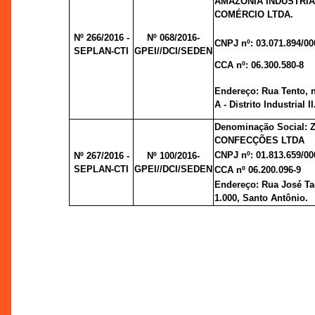
AMAZÔNIA INDÚSTRIA
COMÉRCIO LTDA.
Nº 266/2016 -
Nº 068/2016-
CNPJ nº: 03.071.894/00
SEPLAN-CTI
GPEI//DCI/SEDEN
CCA nº: 06.300.580-8
Endereço: Rua Tento, n
A - Distrito Industrial II
Denominação Social: 
CONFECÇÕES LTDA
CNPJ nº: 01.813.659/00
Nº 267/2016 -
Nº 100/2016-
SEPLAN-CTI
GPEI//DCI/SEDEN
CCA nº 06.200.096-9
Endereço: Rua José Ta
1.000, Santo Antônio.