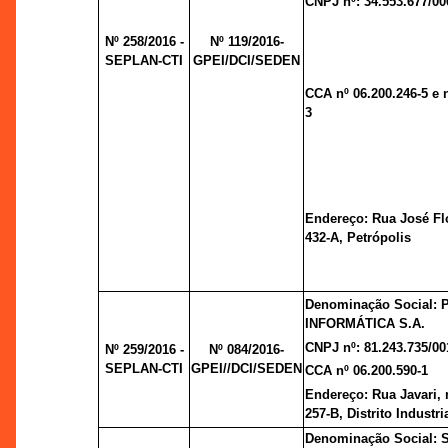
CNPJ nº: 34.553.677/00
Nº 258/2016 -
Nº 119/2016-
SEPLAN-CTI
GPEI/DCI/SEDEN
CCA nº 06.200.246-5 e n
3
Endereço: Rua José Fl
432-A, Petrópolis
Denominação Social: 
INFORMÁTICA S.A.
CNPJ nº: 81.243.735/00
Nº 259/2016 -
Nº 084/2016-
SEPLAN-CTI
GPEI//DCI/SEDEN
CCA nº 06.200.590-1
Endereço: Rua Javari, 
257-B, Distrito Industria
Denominação Social: