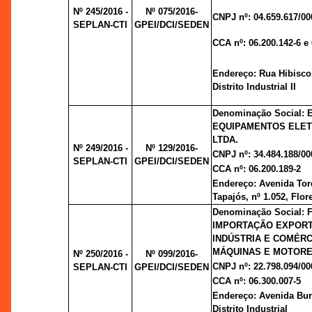
Nº 245/2016 -
Nº 075/2016-
CNPJ nº: 04.659.617/00
SEPLAN-CTI
GPEI/DCI/SEDEN
CCA nº: 06.200.142-6 e 
Endereço: Rua Hibisco,
Distrito Industrial II
Denominação Social:
EQUIPAMENTOS ELE
LTDA.
Nº 249/2016 -
Nº 129/2016-
CNPJ nº: 34.484.188/00
SEPLAN-CTI
GPEI/DCI/SEDEN
CCA nº: 06.200.189-2
Endereço: Avenida Tor
Tapajós, nº 1.052, Flor
Denominação Social: 
IMPORTAÇÃO EXPOR
INDÚSTRIA E COMÉRC
MÁQUINAS E MOTORE
Nº 250/2016 -
Nº 099/2016-
CNPJ nº: 22.798.094/00
SEPLAN-CTI
GPEI/DCI/SEDEN
CCA nº: 06.300.007-5
Endereço: Avenida Burit
Distrito Industrial