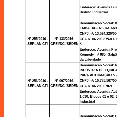
Endereço: Avenida Burit
Distrito Industrial
Denominação Social:
EMBALAGENS DA AMA
CNPJ nº: 13.524.220/00
Nº 255/2016 -
Nº 133/2016-
CCA nº 06.200.835-8 e n
SEPLAN-CTI
GPEI/DCI/SEDEN
5
Endereço: Avenida Pre
Kennedy, nº 885, Galpã
da Liberdade
Denominação Social: 
INDÚSTRIA DE EQUI
PARA AUTOMAÇÃO S.
CNPJ nº: 10.785.567/00
Nº 256/2016 -
Nº 097/2016-
SEPLAN-CTI
GPEI/DCI/SEDEN
CCA nº 06.200.678-9
Endereço: Avenida Aut
1.030, Blocos 01 e 02, D
Industrial
Denominação Social: