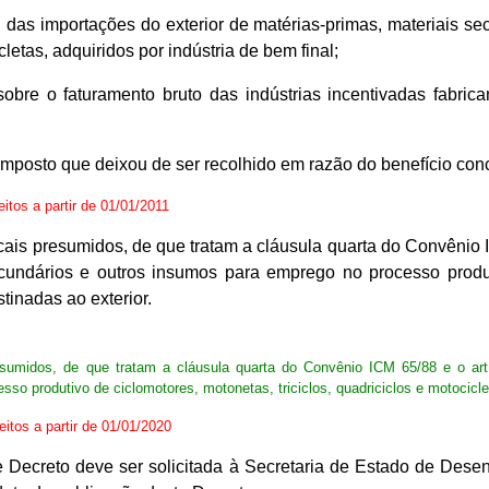
OB das importações do exterior de matérias-primas, materiais 
cletas, adquiridos por indústria de bem final;
obre o faturamento bruto das indústrias incentivadas fabrican
do imposto que deixou de ser recolhido em razão do benefício conc
feitos a partir de 01/01/2011
cais presumidos, de que tratam a cláusula quarta do Convênio I
ecundários e outros insumos para emprego no processo produti
tinadas ao exterior.
resumidos, de que tratam a cláusula quarta do Convênio ICM 65/88 e o art
sso produtivo de ciclomotores, motonetas, triciclos, quadriciclos e motocicl
feitos a partir de 01/01/2020
e Decreto deve ser solicitada à Secretaria de Estado de Dese