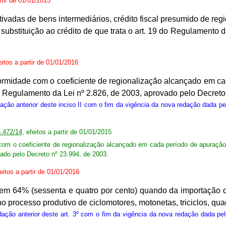
rtir de 01/01/2015
ntivadas de bens intermediários, crédito fiscal presumido de re
substituição ao crédito de que trata o art. 19 do Regulamento 
eitos a partir de 01/01/2016
onformidade com o coeficiente de regionalização alcançado em c
 do Regulamento da Lei nº 2.826, de 2003, aprovado pelo Decreto
dação anterior deste inciso II com o fim da vigência da nova redação dada pe
5.472/14
, efeitos a partir de 01/01/2015
e com o coeficiente de regionalização alcançado em cada período de apuração,
vado pelo Decreto nº 23.994, de 2003.
feitos a partir de 01/01/2016
m 64% (sessenta e quatro por cento) quando da importação do e
processo produtivo de ciclomotores, motonetas, triciclos, quad
edação anterior deste art. 3º com o fim da vigência da nova redação dada pel