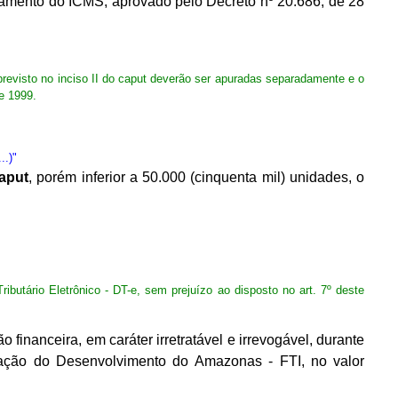
ulamento do ICMS, aprovado pelo Decreto nº 20.686, de 28
 previsto no inciso II do caput deverão ser apuradas separadamente e o
e 1999.
..)"
aput
, porém inferior a 50.000 (cinquenta mil) unidades, o
ibutário Eletrônico - DT-e, sem prejuízo ao disposto no art. 7º deste
financeira, em caráter irretratável e irrevogável, durante
rização do Desenvolvimento do Amazonas - FTI, no valor