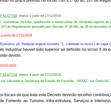
ido no prazo previsto no inciso I do § 1º do art. 107 do Reg
nº 41.677/19
, efeitos a partir de 17/12/2019
 motonetas, triciclos, quadriciclos e motocicletas de cilindrada superior ao
art. 107 do Regulamento aprovado pelo Decreto nº 20.686, de 28 de dezembro d
s a partir de 17/12/2019
cutivo, p5. Redação original incorreta: "(...) definido no inciso I do caput (.
industrial houver sido superior ao definido no inciso II do
c
osto devido.
e 01/01/2020
nº 41.677/19
, efeitos a partir de 17/12/2019
 ser solicitada à Secretaria de Estado da Fazenda - SEFAZ, via Domicílio Tr
fiscais de que trata este Decreto deverão recolher contribuição 
de Fomento ao Turismo, Infra-estrutura, Serviços e Interio