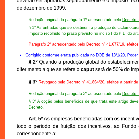
deverão ser apuradas separadamente e o imposto recolh
de dezembro de 1999.
Redação original do parágrafo 1º acrescentado pelo
Decreto 
§ 1º As entradas que se destinem à produção de ciclomotores,
imposto recolhido no prazo previsto no inciso I do § 1º do 
Parágrafo 2º acrescentado pelo
Decreto nº 41.677/19
, efeito
Corrigido conforme errata publicada no DOE de 13/1/20, Poder Exe
§ 2º
Quando a produção global do estabelecimento 
diferimento a que se refere o
caput
será de 50% do imp
§ 3º
Revogado pelo
Decreto nº 41.864/20
, efeitos a partir d
Redação original do parágrafo 3º acrescentado pelo
Decreto 
§ 3º A opção pelos benefícios de que trata este artigo deve
Decreto.
Art. 5º
As empresas beneficiadas com os incentivos 
todo o período de fruição dos incentivos, ao Fundo 
correspondente a: