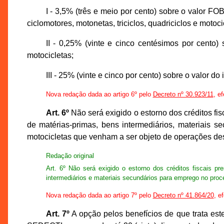
I - 3,5% (três e meio por cento) sobre o valor F
ciclomotores, motonetas, triciclos, quadriciclos e motoci
II - 0,25% (vinte e cinco centésimos por cento) s
motocicletas;
III - 25% (vinte e cinco por cento) sobre o valor 
Nova redação dada ao artigo 6º pelo
Decreto nº 30.923/11
, e
Art. 6º
Não será exigido o estorno dos créditos fis
de matérias-primas, bens intermediários, materiais s
motocicletas que venham a ser objeto de operações des
Redação original
Art. 6º Não será exigido o estorno dos créditos fiscais p
intermediários e materiais secundários para emprego no proce
Nova redação dada ao artigo 7º pelo
Decreto nº 41.864/20
, e
Art. 7º
A opção pelos benefícios de que trata est