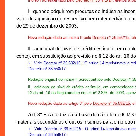
Inciso I acrescentado pelo
Decreto nº 35.472/14
, efeitos a pa
I - quando adquirirem produtos de indústrias ince
valor de aquisição do respectivo bem intermediário, em 
de 29 de dezembro de 2003;
Nova redação dada ao inciso II pelo
Decreto nº 36.592/15
, ef
II - adicional de nível de crédito estímulo, em c
cento), em substituição ao previsto no § 12 do art. 16
Vide
Decreto nº 36.592/15
- O artigo 14 repristinava a re
Decreto nº 38.558/17.
Redação original do inciso II acrescentado pelo
Decreto nº 3
II - adicional de nível de crédito estímulo, em conformidad
12 do art. 16 do Regulamento da Lei nº 2.826, de 2003, apro
Nova redação dada ao artigo 3º pelo
Decreto nº 36.592/15
, e
Art. 3º
Fica reduzida a base de cálculo do ICMS e
materiais secundários e outros insumos para emprego no 
Vide
Decreto nº 36.592/15
- O artigo 14 repristinava a r
Decreto nº 38.558/17.