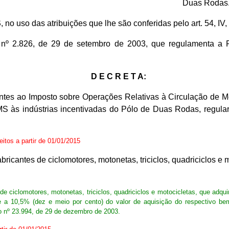
Duas Rodas
S
, no uso das atribuições que lhe são conferidas pelo art. 54, I
nº 2.826, de 29 de setembro de 2003, que regulamenta a Pol
D E C R E T A:
entes ao Imposto sobre Operações Relativas à Circulação de M
MS às indústrias incentivadas do Pólo de Duas Rodas, regula
feitos a partir de 01/01/2015
abricantes de ciclomotores, motonetas, triciclos, quadriciclos e 
s de ciclomotores, motonetas, triciclos, quadriciclos e motocicletas, que adqu
te a 10,5% (dez e meio por cento) do valor de aquisição do respectivo bem
o nº 23.994, de 29 de dezembro de 2003.