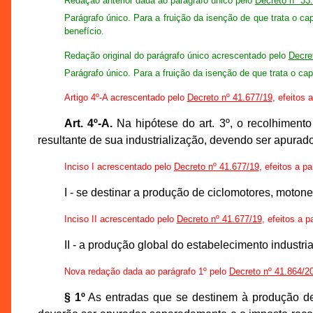
Redação anterior dada ao parágrafo único pelo
Decreto nº 33
Parágrafo único. Para a fruição da isenção de que trata o c
benefício.
Redação original do parágrafo único acrescentado pelo
Decre
Parágrafo único. Para a fruição da isenção de que trata o ca
Artigo 4º-A acrescentado pelo
Decreto nº 41.677/19
, efeitos 
Art. 4º-A.
Na hipótese do art. 3º, o recolhimento
resultante de sua industrialização, devendo ser apur
Inciso I acrescentado pelo
Decreto nº 41.677/19
, efeitos a pa
I - se destinar a produção de ciclomotores, motonet
Inciso II acrescentado pelo
Decreto nº 41.677/19
, efeitos a p
II - a produção global do estabelecimento industri
Nova redação dada ao parágrafo 1º pelo
Decreto nº 41.864/2
§ 1º
As entradas que se destinem à produção de ci