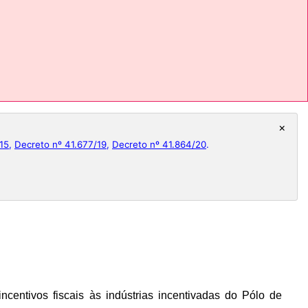
×
15
,
Decreto nº 41.677/19
,
Decreto nº 41.864/20
.
ncentivos fiscais às indústrias incentivadas do Pólo de