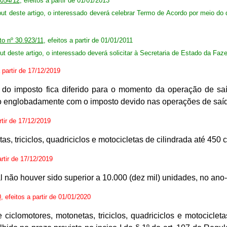
.054/12
, efeitos a partir de 01/01/2013
aput deste artigo, o interessado deverá celebrar Termo de Acordo por meio do
to nº 30.923/11
, efeitos a partir de 01/01/2011
put deste artigo, o interessado deverá solicitar à Secretaria de Estado da F
a partir de 17/12/2019
 do imposto fica diferido para o momento da operação de saí
ado englobadamente com o imposto devido nas operações de saí
rtir de 17/12/2019
as, triciclos, quadriciclos e motocicletas de cilindrada até 450 
artir de 17/12/2019
al não houver sido superior a 10.000 (dez mil) unidades, no ano
0
, efeitos a partir de 01/01/2020
clomotores, motonetas, triciclos, quadriciclos e motocicletas